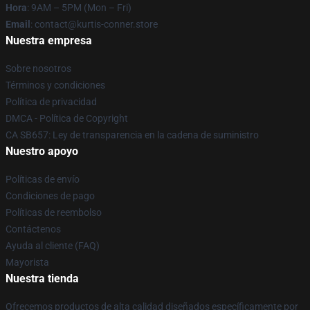
Hora
: 9AM – 5PM (Mon – Fri)
Email
: contact@kurtis-conner.store
Nuestra empresa
Sobre nosotros
Términos y condiciones
Política de privacidad
DMCA - Política de Copyright
CA SB657: Ley de transparencia en la cadena de suministro
Nuestro apoyo
Políticas de envío
Condiciones de pago
Políticas de reembolso
Contáctenos
Ayuda al cliente (FAQ)
Mayorista
Nuestra tienda
Ofrecemos productos de alta calidad diseñados específicamente por