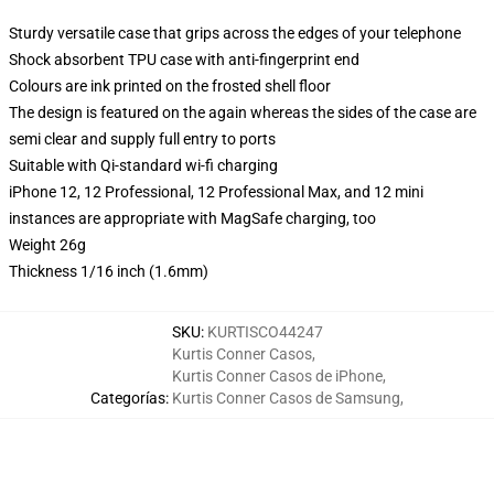
Sturdy versatile case that grips across the edges of your telephone
Shock absorbent TPU case with anti-fingerprint end
Colours are ink printed on the frosted shell floor
The design is featured on the again whereas the sides of the case are
semi clear and supply full entry to ports
Suitable with Qi-standard wi-fi charging
iPhone 12, 12 Professional, 12 Professional Max, and 12 mini
instances are appropriate with MagSafe charging, too
Weight 26g
Thickness 1/16 inch (1.6mm)
SKU
:
KURTISCO44247
Kurtis Conner Casos
,
Kurtis Conner Casos de iPhone
,
Categorías
:
Kurtis Conner Casos de Samsung
,