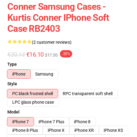
Conner Samsung Cases -
Kurtis Conner IPhone Soft
Case RB2403
(2 customer reviews)
€20.13
€16.10
-20%
$17.50
Type
iPhone
Samsung
Style
PC black frosted shell
RPC transparent soft shell
LPC glass phone case
Model
iPhone 7
iPhone 7 Plus
iPhone 8
iPhone 8 Plus
iPhone X
iPhone XR
iPhone XS