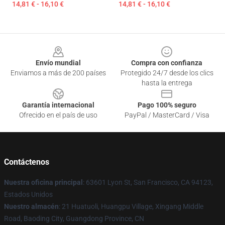
14,81 € - 16,10 €
14,81 € - 16,10 €
Footer
Envío mundial
Compra con confianza
Enviamos a más de 200 países
Protegido 24/7 desde los clics
hasta la entrega
Garantía internacional
Pago 100% seguro
Ofrecido en el país de uso
PayPal / MasterCard / Visa
Contáctenos
Nuestra oficina principal
: 63601 Lyon St, San Francisco, CA 94123,
Estados Unidos
Nuestro almacén
: 21 Huatuoli, Huangpu Village, Xingang Middle
Road, Baoding City, Guangdong Province, CN