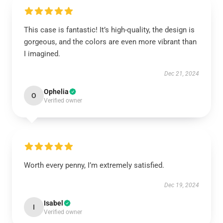
This case is fantastic! It’s high-quality, the design is
gorgeous, and the colors are even more vibrant than
I imagined.
Dec 21, 2024
Ophelia
O
Verified owner
Worth every penny, I’m extremely satisfied.
Dec 19, 2024
Isabel
I
Verified owner