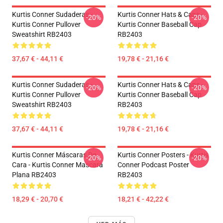
Kurtis Conner Sudaderas -
Kurtis Conner Hats & Caps -
-20%
-20%
Kurtis Conner Pullover
Kurtis Conner Baseball Cap
Sweatshirt RB2403
RB2403
37,67 € - 44,11 €
19,78 € - 21,16 €
Kurtis Conner Sudaderas -
Kurtis Conner Hats & Caps -
-20%
-20%
Kurtis Conner Pullover
Kurtis Conner Baseball Cap
Sweatshirt RB2403
RB2403
37,67 € - 44,11 €
19,78 € - 21,16 €
Kurtis Conner Máscaras De
Kurtis Conner Posters - Kurtis
-20%
-20%
Cara - Kurtis Conner Mascara
Conner Podcast Poster
Plana RB2403
RB2403
18,29 € - 20,70 €
18,21 € - 42,22 €