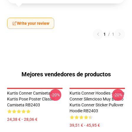
Write your review
1
/
1
Mejores vendedores de productos
Kurtis Conner Camisetas -
Kurtis Conner Hoodies - Kurtis
-20%
-20%
Kurtis Pose Poster Classic
Conner Silencioso Muy Bueno
Camiseta RB2403
Kurtis Conner Sticker Pullover
Hoodie RB2403
24,38 € - 28,06 €
39,51 € - 45,95 €