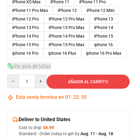
iPhone XS Max
iPhone 11
iPhone 11 Pro
iPhone 11 Pro Max
iPhone 12
iPhone 12 Mini
iPhone 12 Pro
iPhone 12 Pro Max
iPhone 13
iPhone 13 Pro
iPhone 13 Pro Max
iPhone 14
iPhone 14 Pro
iPhone 14 Pro Max
iPhone 15
iPhone 15 Pro
iPhone 15 Pro Max
iphone 16
iphone 16 Pro
iphone 16 Plus
iphone 16 Pro Max
Ver guía de tallas
Quantity
AÑADIR AL CARRITO
Esta venta termina en
01
:
22
:
54
Deliver to United States
Cost to ship:
$6.99
Standard - Order today to get by
Aug. 11 - Aug. 18