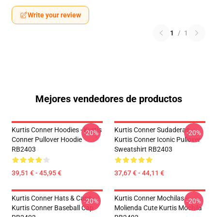
Write your review
1
/
1
Mejores vendedores de productos
Kurtis Conner Hoodies - Kurtis
Kurtis Conner Sudaderas -
-20%
-20%
Conner Pullover Hoodie
Kurtis Conner Iconic Pullover
RB2403
Sweatshirt RB2403
39,51 € - 45,95 €
37,67 € - 44,11 €
Kurtis Conner Hats & Caps -
Kurtis Conner Mochilas -
-20%
-20%
Kurtis Conner Baseball Cap
Molienda Cute Kurtis Mochila