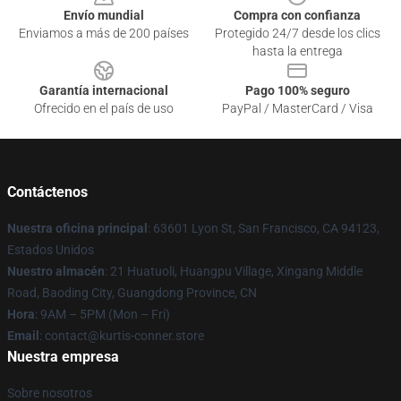
Envío mundial
Compra con confianza
Enviamos a más de 200 países
Protegido 24/7 desde los clics
hasta la entrega
Garantía internacional
Pago 100% seguro
Ofrecido en el país de uso
PayPal / MasterCard / Visa
Contáctenos
Nuestra oficina principal
: 63601 Lyon St, San Francisco, CA 94123,
Estados Unidos
Nuestro almacén
: 21 Huatuoli, Huangpu Village, Xingang Middle
Road, Baoding City, Guangdong Province, CN
Hora
: 9AM – 5PM (Mon – Fri)
Email
: contact@kurtis-conner.store
Nuestra empresa
Sobre nosotros