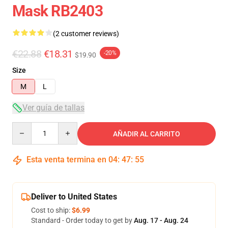
Mask RB2403
(2 customer reviews)
€22.88
€18.31
-20%
$19.90
Size
M
L
Ver guía de tallas
Quantity
AÑADIR AL CARRITO
Esta venta termina en
04
:
47
:
54
Deliver to United States
Cost to ship:
$6.99
Standard - Order today to get by
Aug. 17 - Aug. 24