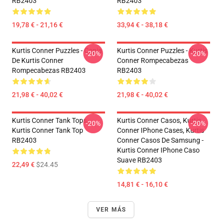
RB2403
RB2403
19,78 € - 21,16 €
33,94 € - 38,18 €
Kurtis Conner Puzzles - Copia
Kurtis Conner Puzzles - Kurtis
-20%
-20%
De Kurtis Conner
Conner Rompecabezas
Rompecabezas RB2403
RB2403
21,98 € - 40,02 €
21,98 € - 40,02 €
Kurtis Conner Tank Tops -
Kurtis Conner Casos, Kurtis
-20%
-20%
Kurtis Conner Tank Top
Conner IPhone Cases, Kurtis
RB2403
Conner Casos De Samsung -
Kurtis Conner IPhone Caso
Suave RB2403
22,49 €
$24.45
14,81 € - 16,10 €
VER MÁS