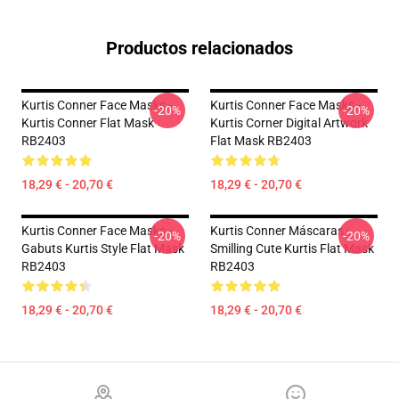
Productos relacionados
Kurtis Conner Face Masks -
Kurtis Conner Face Masks -
-20%
-20%
Kurtis Conner Flat Mask
Kurtis Corner Digital Artwork
RB2403
Flat Mask RB2403
18,29 € - 20,70 €
18,29 € - 20,70 €
Kurtis Conner Face Masks -
Kurtis Conner Máscaras -
-20%
-20%
Gabuts Kurtis Style Flat Mask
Smilling Cute Kurtis Flat Mask
RB2403
RB2403
18,29 € - 20,70 €
18,29 € - 20,70 €
Footer