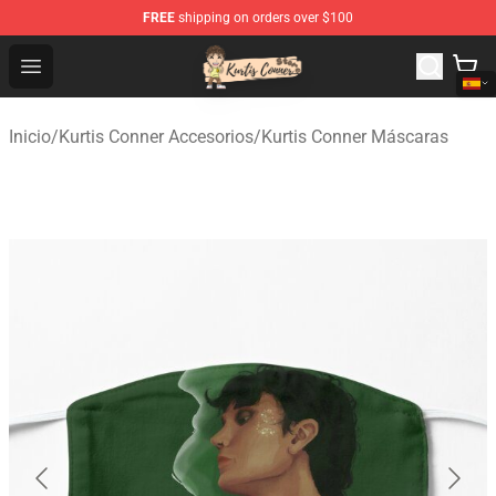
FREE
shipping on orders over $100
Kurtis Conner Store - Official Kurtis Conner Merchandise
Open menu
Inicio
/
Kurtis Conner Accesorios
/
Kurtis Conner Máscaras