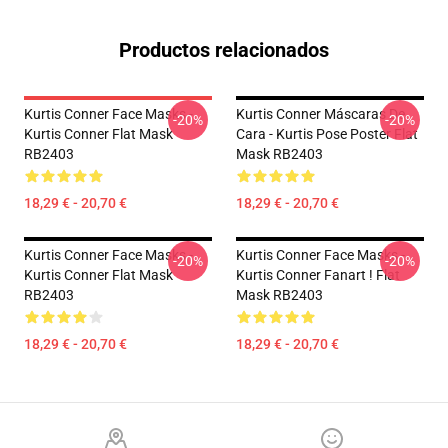
Productos relacionados
Kurtis Conner Face Masks -
Kurtis Conner Máscaras De
-20%
-20%
Kurtis Conner Flat Mask
Cara - Kurtis Pose Poster Flat
RB2403
Mask RB2403
18,29 € - 20,70 €
18,29 € - 20,70 €
Kurtis Conner Face Masks -
Kurtis Conner Face Masks -
-20%
-20%
Kurtis Conner Flat Mask
Kurtis Conner Fanart ! Flat
RB2403
Mask RB2403
18,29 € - 20,70 €
18,29 € - 20,70 €
Footer