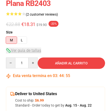
Plana RB2403
(2 customer reviews)
€22.88
€18.31
-20%
$19.90
Size
M
L
Ver guía de tallas
Quantity
AÑADIR AL CARRITO
Esta venta termina en
03
:
44
:
54
Deliver to United States
Cost to ship:
$6.99
Standard - Order today to get by
Aug. 15 - Aug. 22