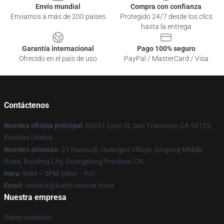
Envío mundial
Compra con confianza
Enviamos a más de 200 países
Protegido 24/7 desde los clics
hasta la entrega
Garantía internacional
Pago 100% seguro
Ofrecido en el país de uso
PayPal / MasterCard / Visa
Contáctenos
Nuestra oficina principal
: 63601 Lyon St, San Francisco, CA 94123,
Estados Unidos
Nuestro almacén
: 21 Huatuoli, Huangpu Village, Xingang Middle
Road, Baoding City, Guangdong Province, CN
Hora
: 9AM – 5PM (Mon – Fri)
Email
: contact@kurtis-conner.store
Nuestra empresa
Sobre nosotros