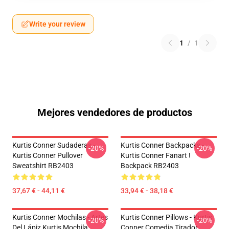
Write your review
1
/
1
Mejores vendedores de productos
Kurtis Conner Sudaderas -
Kurtis Conner Backpacks -
-20%
-20%
Kurtis Conner Pullover
Kurtis Conner Fanart !
Sweatshirt RB2403
Backpack RB2403
37,67 € - 44,11 €
33,94 € - 38,18 €
Kurtis Conner Mochilas - Artes
Kurtis Conner Pillows - Kurtis
-20%
-20%
Del Lápiz Kurtis Mochila
Conner Comedia Tirador