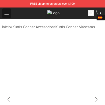
FREE
shipping on orders over $100
Open menu
Kurtis Conner Store - Official Kur
Inicio
/
Kurtis Conner Accesorios
/
Kurtis Conner Máscaras