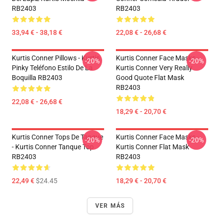
RB2403
RB2403
33,94 € - 38,18 €
22,08 € - 26,68 €
Kurtis Conner Pillows - Kurtis
Kurtis Conner Face Masks -
-20%
-20%
Pinky Teléfono Estilo De La
Kurtis Conner Very Really
Boquilla RB2403
Good Quote Flat Mask
RB2403
22,08 € - 26,68 €
18,29 € - 20,70 €
Kurtis Conner Tops De Tanque
Kurtis Conner Face Masks -
-20%
-20%
- Kurtis Conner Tanque Top
Kurtis Conner Flat Mask
RB2403
RB2403
22,49 €
$24.45
18,29 € - 20,70 €
VER MÁS