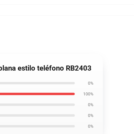
plana estilo teléfono RB2403
0%
100%
0%
0%
0%