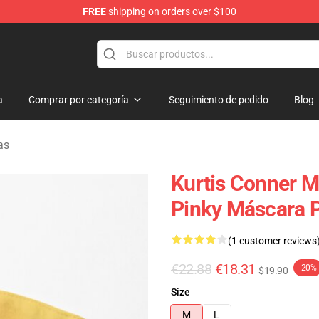
FREE
shipping on orders over $100
se Shop
a
Comprar por categoría
Seguimiento de pedido
Blog
as
Kurtis Conner Má
Pinky Máscara P
(1 customer reviews
€22.88
€18.31
-20%
$19.90
Size
M
L