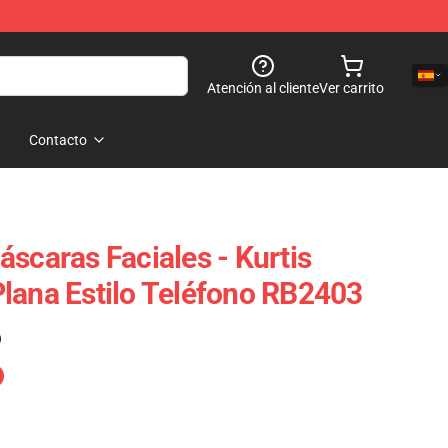
Atención al cliente
Ver carrito
Contacto
scaras Faciales - Kurtis
lana Estilo Teléfono RB2403
)