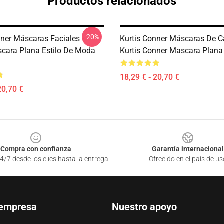
Productos relacionados
-20%
nner Máscaras Faciales -
Kurtis Conner Máscaras De Ca
scara Plana Estilo De Moda
Kurtis Conner Mascara Plan
18,29 € - 20,70 €
20,70 €
Compra con confianza
Garantía internacional
4/7 desde los clics hasta la entrega
Ofrecido en el país de us
 empresa
Nuestro apoyo