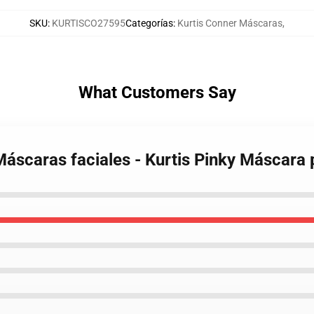
SKU
:
KURTISCO27595
Categorías
:
Kurtis Conner Máscaras
,
What Customers Say
Máscaras faciales - Kurtis Pinky Máscara 