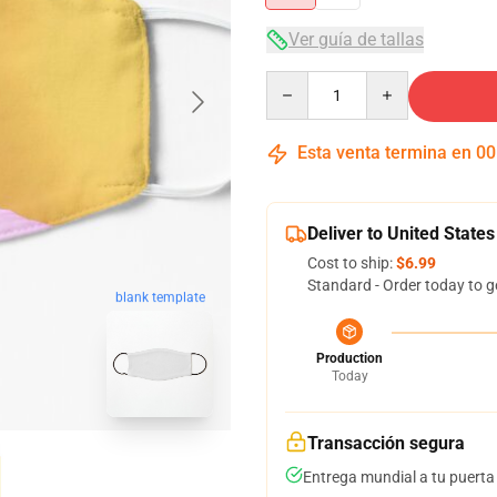
Ver guía de tallas
Quantity
Esta venta termina en
00
Deliver to United States
Cost to ship:
$6.99
Standard - Order today to g
blank template
Production
Today
Transacción segura
Entrega mundial a tu puerta