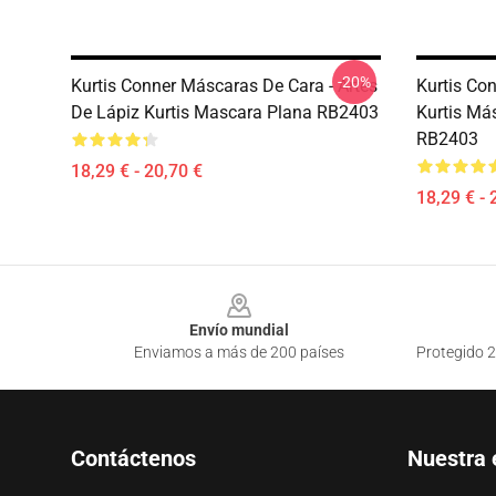
-20%
Kurtis Conner Máscaras De Cara - Artes
Kurtis Co
De Lápiz Kurtis Mascara Plana RB2403
Kurtis Má
RB2403
18,29 € - 20,70 €
18,29 € - 
Footer
Envío mundial
Enviamos a más de 200 países
Protegido 2
Contáctenos
Nuestra