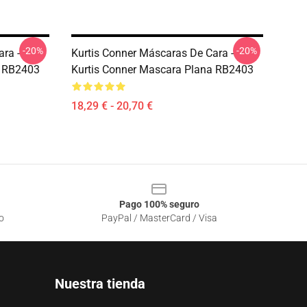
-20%
-20%
ra -
Kurtis Conner Máscaras De Cara -
a RB2403
Kurtis Conner Mascara Plana RB2403
18,29 € - 20,70 €
Pago 100% seguro
o
PayPal / MasterCard / Visa
Nuestra tienda