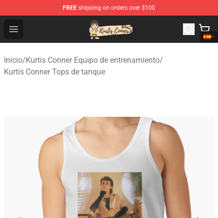
FREE
shipping on orders over $100
Kurtis Conner Store - Official Kurtis Conner Merchandise
Open menu
Inicio
/
Kurtis Conner Equipo de entrenamiento
/
Kurtis Conner Tops de tanque