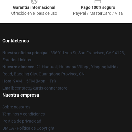
Garantía internacional
Pago 100% seguro
Ofrecido en el país de uso
PayPal / MasterCard / Visa
Contáctenos
Nuestra oficina principal
: 63601 Lyon St, San Francisco, CA 94123,
Estados Unidos
Nuestro almacén
: 21 Huatuoli, Huangpu Village, Xingang Middle
Road, Baoding City, Guangdong Province, CN
Hora
: 9AM – 5PM (Mon – Fri)
Email
: contact@kurtis-conner.store
Nuestra empresa
Sobre nosotros
Términos y condiciones
Política de privacidad
DMCA - Política de Copyright