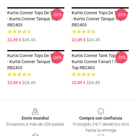
Kurtis Conner Tops De Tanque
Kurtis Conner Tops De Tanque
-20%
-20%
- Kurtis Conner Tanque Top
- Kurtis Conner Tanque Top
RB2403
RB2403
22,49 €
$24.45
22,49 €
$24.45
Kurtis Conner Tops De Tanque
Kurtis Conner Tank Tops -
-20%
-20%
- Kurtis Conner Tanque Top
Kurtis Conner Fanart ! Tank
RB2403
Top RB2403
22,49 €
$24.45
22,49 €
$24.45
Footer
Envío mundial
Compra con confianza
Enviamos a más de 200 países
Protegido 24/7 desde los clics
hasta la entrega