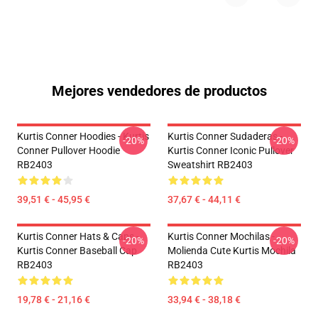
Mejores vendedores de productos
Kurtis Conner Hoodies - Kurtis
Kurtis Conner Sudaderas -
-20%
-20%
Conner Pullover Hoodie
Kurtis Conner Iconic Pullover
RB2403
Sweatshirt RB2403
39,51 € - 45,95 €
37,67 € - 44,11 €
Kurtis Conner Hats & Caps -
Kurtis Conner Mochilas -
-20%
-20%
Kurtis Conner Baseball Cap
Molienda Cute Kurtis Mochila
RB2403
RB2403
19,78 € - 21,16 €
33,94 € - 38,18 €