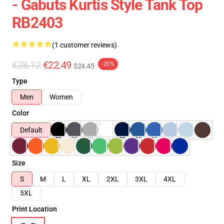
- Gabuts Kurtis Style Tank Top
RB2403
(1 customer reviews)
€28.12
€22.49
-20%
$24.45
Type
Men
Women
Color
Default
Size
S
M
L
XL
2XL
3XL
4XL
5XL
Print Location