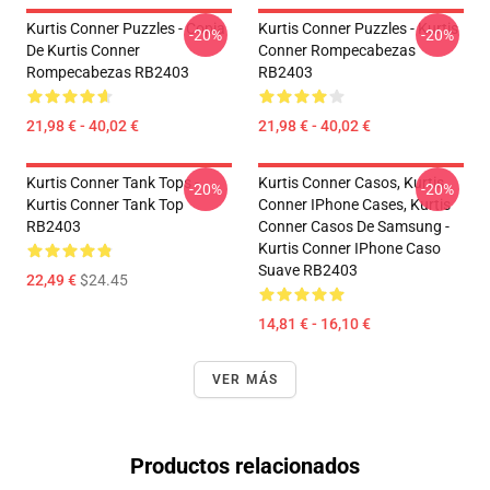
Kurtis Conner Puzzles - Copia
Kurtis Conner Puzzles - Kurtis
-20%
-20%
De Kurtis Conner
Conner Rompecabezas
Rompecabezas RB2403
RB2403
21,98 € - 40,02 €
21,98 € - 40,02 €
Kurtis Conner Tank Tops -
Kurtis Conner Casos, Kurtis
-20%
-20%
Kurtis Conner Tank Top
Conner IPhone Cases, Kurtis
RB2403
Conner Casos De Samsung -
Kurtis Conner IPhone Caso
Suave RB2403
22,49 €
$24.45
14,81 € - 16,10 €
VER MÁS
Productos relacionados