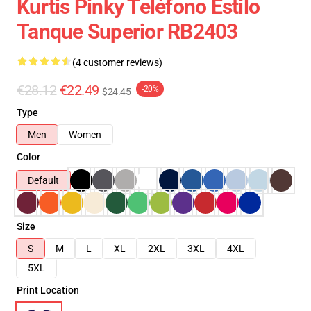
Kurtis Pinky Teléfono Estilo
Tanque Superior RB2403
(4 customer reviews)
€28.12
€22.49
-20%
$24.45
Type
Men
Women
Color
Default
Size
S
M
L
XL
2XL
3XL
4XL
5XL
Print Location