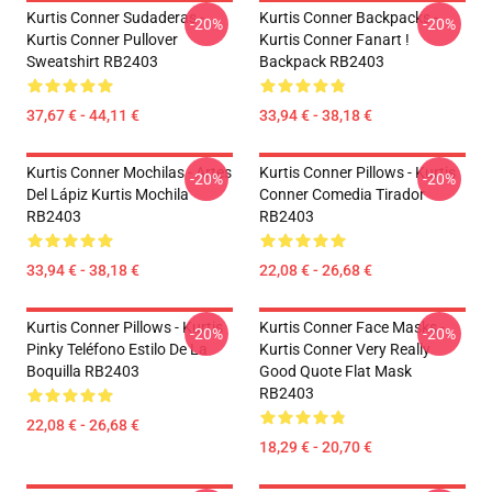
Kurtis Conner Sudaderas -
Kurtis Conner Backpacks -
-20%
-20%
Kurtis Conner Pullover
Kurtis Conner Fanart !
Sweatshirt RB2403
Backpack RB2403
37,67 € - 44,11 €
33,94 € - 38,18 €
Kurtis Conner Mochilas - Artes
Kurtis Conner Pillows - Kurtis
-20%
-20%
Del Lápiz Kurtis Mochila
Conner Comedia Tirador
RB2403
RB2403
33,94 € - 38,18 €
22,08 € - 26,68 €
Kurtis Conner Pillows - Kurtis
Kurtis Conner Face Masks -
-20%
-20%
Pinky Teléfono Estilo De La
Kurtis Conner Very Really
Boquilla RB2403
Good Quote Flat Mask
RB2403
22,08 € - 26,68 €
18,29 € - 20,70 €