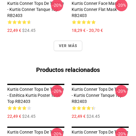
Kurtis Conner Tops De Tanque
Kurtis Conner Face Masks -
-20%
-20%
- Kurtis Conner Tanque Top
Kurtis Conner Flat Mask
RB2403
RB2403
22,49 €
$24.45
18,29 € - 20,70 €
VER MÁS
Productos relacionados
Kurtis Conner Tops De Tanque
Kurtis Conner Tops De Tanque
-20%
-20%
- Estética Kurtis Poster Tank
- Kurtis Conner Tanque Top
Top RB2403
RB2403
22,49 €
$24.45
22,49 €
$24.45
Kurtis Conner Tops De Tanque
Kurtis Conner Tops De Tanque
-20%
-20%