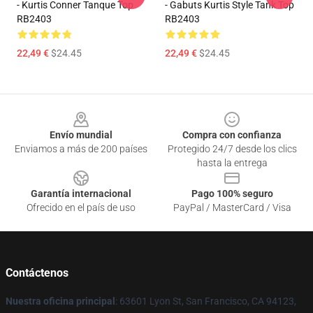
- Kurtis Conner Tanque Top
- Gabuts Kurtis Style Tank Top
RB2403
RB2403
22,49 €
$24.45
22,49 €
$24.45
Footer
Envío mundial
Compra con confianza
Enviamos a más de 200 países
Protegido 24/7 desde los clics
hasta la entrega
Garantía internacional
Pago 100% seguro
Ofrecido en el país de uso
PayPal / MasterCard / Visa
Contáctenos
Nuestra oficina principal
: 63601 Lyon St, San Francisco, CA 94123,