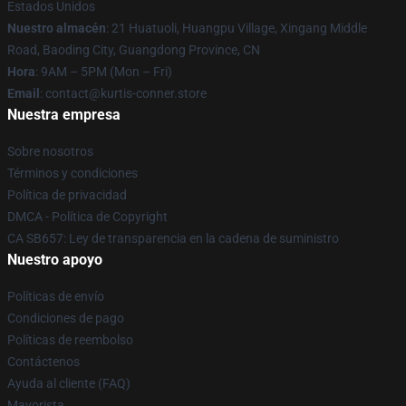
Estados Unidos
Nuestro almacén
: 21 Huatuoli, Huangpu Village, Xingang Middle
Road, Baoding City, Guangdong Province, CN
Hora
: 9AM – 5PM (Mon – Fri)
Email
: contact@kurtis-conner.store
Nuestra empresa
Sobre nosotros
Términos y condiciones
Política de privacidad
DMCA - Política de Copyright
CA SB657: Ley de transparencia en la cadena de suministro
Nuestro apoyo
Políticas de envío
Condiciones de pago
Políticas de reembolso
Contáctenos
Ayuda al cliente (FAQ)
Mayorista