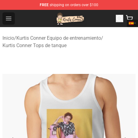
FREE
shipping on orders over $100
Kurtis Conner Store - Official Kurtis Conner Merchandise
Open menu
Inicio
/
Kurtis Conner Equipo de entrenamiento
/
Kurtis Conner Tops de tanque