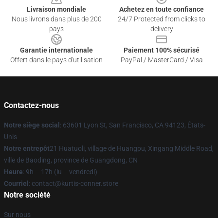
Livraison mondiale
Achetez en toute confiance
Nous livrons dans plus de 200
24/7 Protected from clicks to
pays
delivery
Garantie internationale
Paiement 100% sécurisé
Offert dans le pays d'utilisation
PayPal / MasterCard / Visa
Contactez-nous
Notre siège social
: 63601 Lyon St, San Francisco, CA 94123, États-
Unis
Notre entrepôt
21 Huatuoli, village de Huangpu, Xingang Middle Road,
ville de Baoding, province de Guangdong, CN
Heure
: 9h – 17h (lu – vendredi)
Courriel
: contact@kurtis-conner.store
Notre société
Sur nous