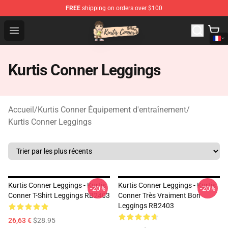
FREE
shipping on orders over $100
Kurtis Conner Store - Official Kurtis Conner Merchandise
Open menu
Kurtis Conner Leggings
Accueil
/
Kurtis Conner Équipement d'entraînement
/
Kurtis Conner Leggings
Kurtis Conner Leggings - Kurtis
Kurtis Conner Leggings - Kurtis
-20%
-20%
Conner T-Shirt Leggings RB2403
Conner Très Vraiment Bon
Leggings RB2403
26,63 €
$28.95