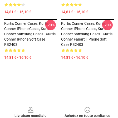
14,81 € - 16,10 €
14,81 € - 16,10 €
Kurtis Conner Cases, Kurtis
Kurtis Conner Cases, Kurtis
-20%
-20%
Conner IPhone Cases, Kurtis
Conner IPhone Cases, Kurtis
Conner Samsung Cases - Kurtis
Conner Samsung Cases - Kurtis
Conner IPhone Soft Case
Conner Fanart ! IPhone Soft
RB2403
Case RB2403
14,81 € - 16,10 €
14,81 € - 16,10 €
Footer
Livraison mondiale
Achetez en toute confiance