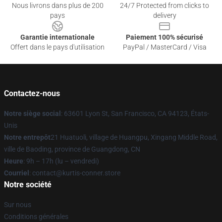
Nous livrons dans plus de 200
24/7 Protected from clicks to
pays
delivery
Garantie internationale
Paiement 100% sécurisé
Offert dans le pays d'utilisation
PayPal / MasterCard / Visa
Contactez-nous
Notre siège social
: 63601 Lyon St, San Francisco, CA 94123, États-
Unis
Notre entrepôt
21 Huatuoli, village de Huangpu, Xingang Middle Road,
ville de Baoding, province de Guangdong, CN
Heure
: 9h – 17h (lu – vendredi)
Courriel
: contact@kurtis-conner.store
Notre société
Sur nous
Conditions générales