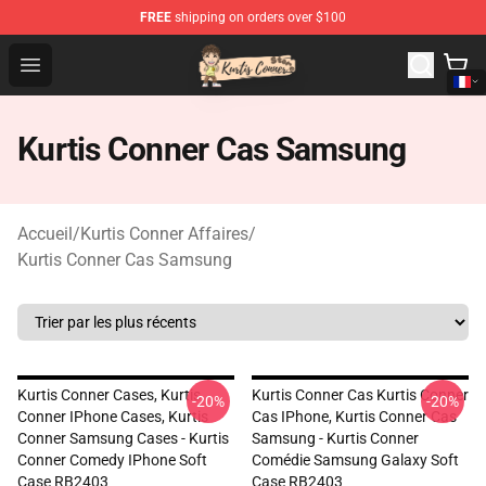
FREE
shipping on orders over $100
Kurtis Conner Store - Official Kurtis Conner Merchandise
Open menu
Kurtis Conner Cas Samsung
Accueil
/
Kurtis Conner Affaires
/
Kurtis Conner Cas Samsung
Kurtis Conner Cases, Kurtis
Kurtis Conner Cas Kurtis Conner
-20%
-20%
Conner IPhone Cases, Kurtis
Cas IPhone, Kurtis Conner Cas
Conner Samsung Cases - Kurtis
Samsung - Kurtis Conner
Conner Comedy IPhone Soft
Comédie Samsung Galaxy Soft
Case RB2403
Case RB2403