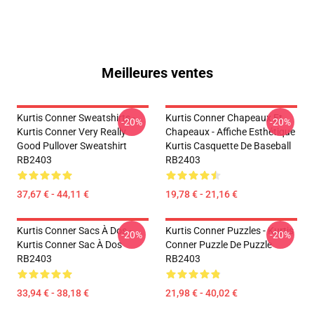
Meilleures ventes
Kurtis Conner Sweatshirts -
Kurtis Conner Chapeaux Et
-20%
-20%
Kurtis Conner Very Really
Chapeaux - Affiche Esthétique
Good Pullover Sweatshirt
Kurtis Casquette De Baseball
RB2403
RB2403
37,67 € - 44,11 €
19,78 € - 21,16 €
Kurtis Conner Sacs À Dos -
Kurtis Conner Puzzles - Kurtis
-20%
-20%
Kurtis Conner Sac À Dos
Conner Puzzle De Puzzle
RB2403
RB2403
33,94 € - 38,18 €
21,98 € - 40,02 €