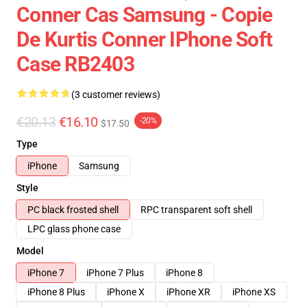
Conner Cas Samsung - Copie
De Kurtis Conner IPhone Soft
Case RB2403
(3 customer reviews)
€20.13
€16.10
-20%
$17.50
Type
iPhone
Samsung
Style
PC black frosted shell
RPC transparent soft shell
LPC glass phone case
Model
iPhone 7
iPhone 7 Plus
iPhone 8
iPhone 8 Plus
iPhone X
iPhone XR
iPhone XS