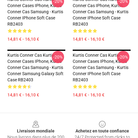
-20%
-20%
Conner Cases IPhone, Kurtis
Conner Cas IPhone, Kurtis
Conner Cas Samsung - Kurtis
Conner Cas Samsung - Kurtis
Conner IPhone Soft Case
Conner IPhone Soft Case
RB2403
RB2403
14,81 € - 16,10 €
14,81 € - 16,10 €
Kurtis Conner Cas Kurtis
Kurtis Conner Cas Kurtis
-20%
-20%
Conner Cases IPhone, Kurtis
Conner Cases IPhone, Kurtis
Conner Cas Samsung - Kurtis
Conner Cas Samsung - Kurtis
Conner Samsung Galaxy Soft
Conner IPhone Soft Case
Case RB2403
RB2403
14,81 € - 16,10 €
14,81 € - 16,10 €
Footer
Livraison mondiale
Achetez en toute confiance
Nous livrons dans plus de 200
24/7 Protected from clicks to