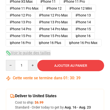
iPhone XS Max
iPhone 11
iPhone 11 Pro
iPhone 11 Pro Max
iPhone 12
iPhone 12 Mini
iPhone 12 Pro
iPhone 12 Pro Max
iPhone 13
iPhone 13 Pro
iPhone 13 Pro Max
iPhone 14
iPhone 14 Pro
iPhone 14 Pro Max
iPhone 15
iPhone 15 Pro
iPhone 15 Pro Max
iphone 16
iphone 16 Pro
iphone 16 Plus
iphone 16 Pro Max
Voir le guide des tailles
Quantity
AJOUTER AU PANIER
Cette vente se termine dans
01
:
30
:
38
Deliver to United States
Cost to ship:
$6.99
Standard - Order today to get by
Aug. 16 - Aug. 23