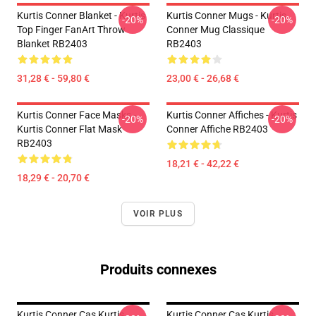
Kurtis Conner Blanket - Kurtis
Kurtis Conner Mugs - Kurtis
-20%
-20%
Top Finger FanArt Throw
Conner Mug Classique
Blanket RB2403
RB2403
31,28 € - 59,80 €
23,00 € - 26,68 €
Kurtis Conner Face Masks -
Kurtis Conner Affiches - Kurtis
-20%
-20%
Kurtis Conner Flat Mask
Conner Affiche RB2403
RB2403
18,21 € - 42,22 €
18,29 € - 20,70 €
VOIR PLUS
Produits connexes
Kurtis Conner Cas Kurtis
Kurtis Conner Cas Kurtis