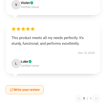
Violet
V
Verified owner
This product meets all my needs perfectly. It’s
sturdy, functional, and performs excellently.
Dec 19, 2024
Luke
L
Verified owner
Write your review
1
/
1