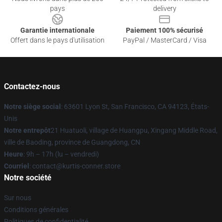
pays
delivery
Garantie internationale
Paiement 100% sécurisé
Offert dans le pays d'utilisation
PayPal / MasterCard / Visa
Contactez-nous
Notre siège social
: 63601 Lyon St, San Francisco, CA 94123, États-
Unis
Notre entrepôt
21 Huatuoli, village de Huangpu, Xingang Middle Road,
ville de Baoding, province de Guangdong, CN
Heure
: 9h – 17h (lu – vendredi)
Courriel
: contact@kurtis-conner.store
Notre société
Sur nous
Conditions générales
Politiques de confidentialité