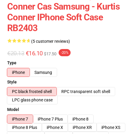
Conner Cas Samsung - Kurtis
Conner IPhone Soft Case
RB2403
(5 customer reviews)
€20.13
€16.10
-20%
$17.50
Type
iPhone
Samsung
Style
PC black frosted shell
RPC transparent soft shell
LPC glass phone case
Model
iPhone 7
iPhone 7 Plus
iPhone 8
iPhone 8 Plus
iPhone X
iPhone XR
iPhone XS