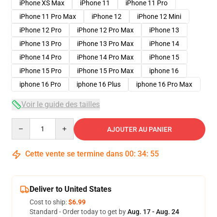
iPhone XS Max
iPhone 11
iPhone 11 Pro
iPhone 11 Pro Max
iPhone 12
iPhone 12 Mini
iPhone 12 Pro
iPhone 12 Pro Max
iPhone 13
iPhone 13 Pro
iPhone 13 Pro Max
iPhone 14
iPhone 14 Pro
iPhone 14 Pro Max
iPhone 15
iPhone 15 Pro
iPhone 15 Pro Max
iphone 16
iphone 16 Pro
iphone 16 Plus
iphone 16 Pro Max
Voir le guide des tailles
Quantity
AJOUTER AU PANIER
Cette vente se termine dans
00
:
34
:
54
Deliver to United States
Cost to ship:
$6.99
Standard - Order today to get by
Aug. 17 - Aug. 24