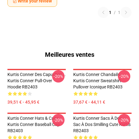
Write your review
1
/
1
Meilleures ventes
Kurtis Conner Des Capuches...
Kurtis Conner Chandails -
-20%
-20%
Kurtis Conner Pull-Over
Kurtis Conner Sweatshirt
Hoodie RB2403
Pullover Iconique RB2403
39,51 € - 45,95 €
37,67 € - 44,11 €
Kurtis Conner Hats & Caps -
Kurtis Conner Sacs À Dos -
-20%
-20%
Kurtis Conner Baseball Cap
Sac À Dos Smilling Cute Kurtis
RB2403
RB2403