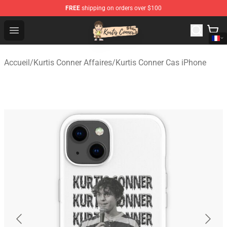
FREE
shipping on orders over $100
Kurtis Conner Store - Official Kurtis Conner Merchandise
Open menu
Accueil
/
Kurtis Conner Affaires
/
Kurtis Conner Cas iPhone