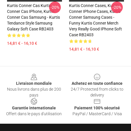
Kurtis Conner Cas Kurtis
Kurtis Conner Cases, Kurtis
-20%
-20%
Conner Cas IPhone, Kurtis
Conner IPhone Cases, Kurtis
Conner Cas Samsung - Kurtis
Conner Samsung Cases -
Tendance Style Samsung
Funny Kurtis Conner Merch
Galaxy Soft Case RB2403
Very Really Good IPhone Soft
Case RB2403
14,81 € - 16,10 €
14,81 € - 16,10 €
Footer
Livraison mondiale
Achetez en toute confiance
Nous livrons dans plus de 200
24/7 Protected from clicks to
pays
delivery
Garantie internationale
Paiement 100% sécurisé
Offert dans le pays d'utilisation
PayPal / MasterCard / Visa