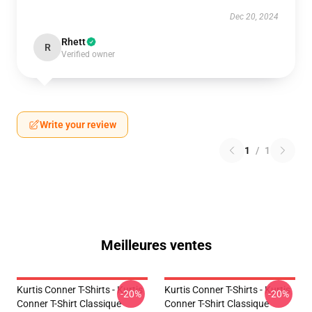
Dec 20, 2024
Rhett
R
Verified owner
Write your review
1
/
1
Meilleures ventes
Kurtis Conner T-Shirts - Kurtis
Kurtis Conner T-Shirts - Kurtis
-20%
-20%
Conner T-Shirt Classique
Conner T-Shirt Classique