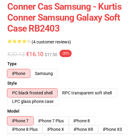
Conner Cas Samsung - Kurtis
Conner Samsung Galaxy Soft
Case RB2403
(4 customer reviews)
€20.13
€16.10
-20%
$17.50
Type
iPhone
Samsung
Style
PC black frosted shell
RPC transparent soft shell
LPC glass phone case
Model
iPhone 7
iPhone 7 Plus
iPhone 8
iPhone 8 Plus
iPhone X
iPhone XR
iPhone XS