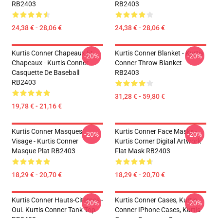
RB2403
RB2403
24,38 € - 28,06 €
24,38 € - 28,06 €
Kurtis Conner Chapeaux Et
Kurtis Conner Blanket - Kurtis
-20%
-20%
Chapeaux - Kurtis Conner
Conner Throw Blanket
Casquette De Baseball
RB2403
RB2403
31,28 € - 59,80 €
19,78 € - 21,16 €
Kurtis Conner Masques
Kurtis Conner Face Masks -
-20%
-20%
Visage - Kurtis Conner
Kurtis Corner Digital Artwork
Masque Plat RB2403
Flat Mask RB2403
18,29 € - 20,70 €
18,29 € - 20,70 €
Kurtis Conner Hauts-Citernes -
Kurtis Conner Cases, Kurtis
-20%
-20%
Oui. Kurtis Conner Tank Top
Conner IPhone Cases, Kurtis