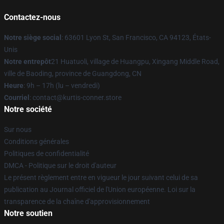
Contactez-nous
Notre siège social
: 63601 Lyon St, San Francisco, CA 94123, États-
Unis
Notre entrepôt
21 Huatuoli, village de Huangpu, Xingang Middle Road,
ville de Baoding, province de Guangdong, CN
Heure
: 9h – 17h (lu – vendredi)
Courriel
: contact@kurtis-conner.store
Notre société
Sur nous
Conditions générales
Politiques de confidentialité
DMCA - Politique sur le droit d'auteur
Le présent règlement entre en vigueur le jour suivant celui de sa
publication au Journal officiel de l'Union européenne. Loi sur la
transparence de la chaîne d'approvisionnement
Notre soutien