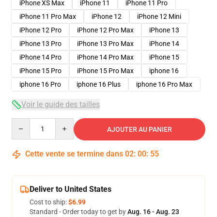
iPhone XS Max
iPhone 11
iPhone 11 Pro
iPhone 11 Pro Max
iPhone 12
iPhone 12 Mini
iPhone 12 Pro
iPhone 12 Pro Max
iPhone 13
iPhone 13 Pro
iPhone 13 Pro Max
iPhone 14
iPhone 14 Pro
iPhone 14 Pro Max
iPhone 15
iPhone 15 Pro
iPhone 15 Pro Max
iphone 16
iphone 16 Pro
iphone 16 Plus
iphone 16 Pro Max
Voir le guide des tailles
Quantity
AJOUTER AU PANIER
Cette vente se termine dans
02
:
00
:
54
Deliver to United States
Cost to ship:
$6.99
Standard - Order today to get by
Aug. 16 - Aug. 23