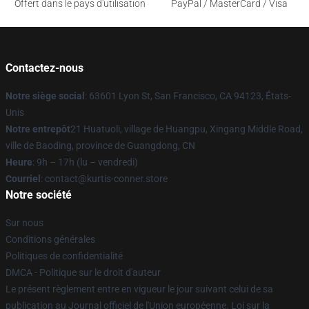
Offert dans le pays d'utilisation
PayPal / MasterCard / Visa
Contactez-nous
Notre siège social
: 63601 Lyon St, San Francisco, CA 94123, États-
Unis
Notre entrepôt
21 Huatuoli, village de Huangpu, Xingang Middle Road,
ville de Baoding, province de Guangdong, CN
Heure
: 9h – 17h (lu – vendredi)
Courriel
: contact@kurtis-conner.store
Notre société
Sur nous
Conditions générales
Politiques de confidentialité
DMCA - Politique sur le droit d'auteur
Le présent règlement entre en vigueur le jour suivant celui de sa
publication au Journal officiel de l'Union européenne. Loi sur la