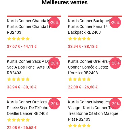
Meilleures ventes
Kurtis Conner Chandails -
Kurtis Conner Backpacks -
-20%
-20%
Kurtis Conner Chandail Pull
Kurtis Conner Fanart !
RB2403
Backpack RB2403
37,67 € - 44,11 €
33,94 € - 38,18 €
Kurtis Conner Sacs À Dos -
Kurtis Conner Oreillers - Kurtis
-20%
-20%
Sac À Dos Pencil Arts Kurtis
Conner Comédie Jetez
RB2403
L'oreiller RB2403
33,94 € - 38,18 €
22,08 € - 26,68 €
Kurtis Conner Oreillers - Kurtis
Kurtis Conner Masques
-20%
-20%
Pincée Style De Téléphone
Visage - Kurtis Conner Très
Oreiller Lancer RB2403
Très Bonne Citation Masque
Plat RB2403
22,08 € - 26,68 €