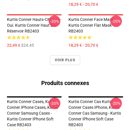
18,29 € - 20,70 €
Kurtis Conner Hauts-Citernes -
Kurtis Conner Face Masks -
-20%
-20%
Oui. Kurtis Conner Haut Du
Kurtis Conner Flat Mask
Réservoir RB2403
RB2403
22,49 €
$24.45
18,29 € - 20,70 €
VOIR PLUS
Produits connexes
Kurtis Conner Cases, Kurtis
Kurtis Conner Cas Kurtis
-20%
-20%
Conner IPhone Cases, Kurtis
Conner Cases IPhone, Kurtis
Conner Samsung Cases -
Conner Cas Samsung - Kurtis
Kurtis Conner IPhone Soft
Conner IPhone Soft Case
Case RB2403
RB2403