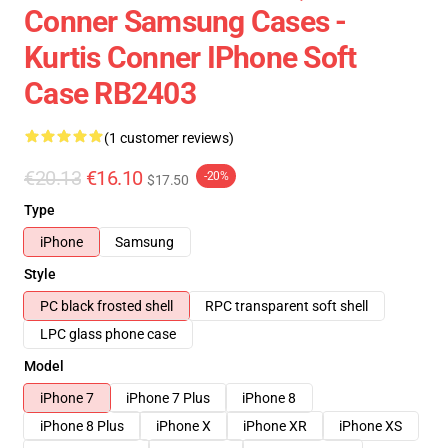
Conner Samsung Cases -
Kurtis Conner IPhone Soft
Case RB2403
(1 customer reviews)
€20.13
€16.10
-20%
$17.50
Type
iPhone
Samsung
Style
PC black frosted shell
RPC transparent soft shell
LPC glass phone case
Model
iPhone 7
iPhone 7 Plus
iPhone 8
iPhone 8 Plus
iPhone X
iPhone XR
iPhone XS