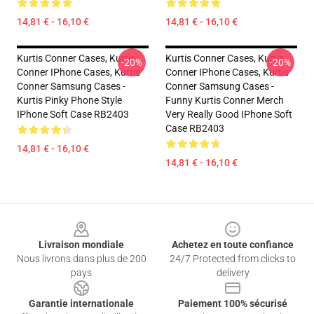
14,81 € - 16,10 €
14,81 € - 16,10 €
Kurtis Conner Cases, Kurtis
Kurtis Conner Cases, Kurtis
-20%
-20%
Conner IPhone Cases, Kurtis
Conner IPhone Cases, Kurtis
Conner Samsung Cases -
Conner Samsung Cases -
Kurtis Pinky Phone Style
Funny Kurtis Conner Merch
IPhone Soft Case RB2403
Very Really Good IPhone Soft
Case RB2403
14,81 € - 16,10 €
14,81 € - 16,10 €
Footer
Livraison mondiale
Achetez en toute confiance
Nous livrons dans plus de 200
24/7 Protected from clicks to
pays
delivery
Garantie internationale
Paiement 100% sécurisé