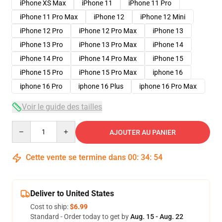
iPhone XS Max
iPhone 11
iPhone 11 Pro
iPhone 11 Pro Max
iPhone 12
iPhone 12 Mini
iPhone 12 Pro
iPhone 12 Pro Max
iPhone 13
iPhone 13 Pro
iPhone 13 Pro Max
iPhone 14
iPhone 14 Pro
iPhone 14 Pro Max
iPhone 15
iPhone 15 Pro
iPhone 15 Pro Max
iphone 16
iphone 16 Pro
iphone 16 Plus
iphone 16 Pro Max
Voir le guide des tailles
Quantity
AJOUTER AU PANIER
Cette vente se termine dans
00
:
34
:
53
Deliver to United States
Cost to ship:
$6.99
Standard - Order today to get by
Aug. 15 - Aug. 22