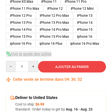
iPhone XS Max
iPhone 11
iPhone 11 Pro
iPhone 11 Pro Max
iPhone 12
iPhone 12 Mini
iPhone 12 Pro
iPhone 12 Pro Max
iPhone 13
iPhone 13 Pro
iPhone 13 Pro Max
iPhone 14
iPhone 14 Pro
iPhone 14 Pro Max
iPhone 15
iPhone 15 Pro
iPhone 15 Pro Max
iphone 16
iphone 16 Pro
iphone 16 Plus
iphone 16 Pro Max
Voir le guide des tailles
Quantity
AJOUTER AU PANIER
Cette vente se termine dans
04
:
36
:
52
Deliver to United States
Cost to ship:
$6.99
Standard - Order today to get by
Aug. 16 - Aug. 23