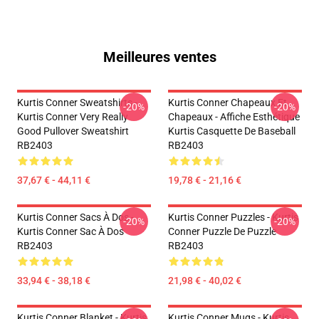
Meilleures ventes
Kurtis Conner Sweatshirts -
Kurtis Conner Chapeaux Et
-20%
-20%
Kurtis Conner Very Really
Chapeaux - Affiche Esthétique
Good Pullover Sweatshirt
Kurtis Casquette De Baseball
RB2403
RB2403
37,67 € - 44,11 €
19,78 € - 21,16 €
Kurtis Conner Sacs À Dos -
Kurtis Conner Puzzles - Kurtis
-20%
-20%
Kurtis Conner Sac À Dos
Conner Puzzle De Puzzle
RB2403
RB2403
33,94 € - 38,18 €
21,98 € - 40,02 €
Kurtis Conner Blanket - Kurtis
Kurtis Conner Mugs - Kurtis