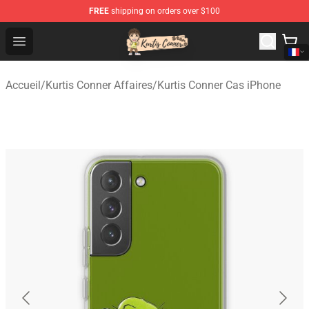
FREE
shipping on orders over $100
Kurtis Conner Store - Official Kurtis Conner Merchandise
Open menu
Accueil
/
Kurtis Conner Affaires
/
Kurtis Conner Cas iPhone