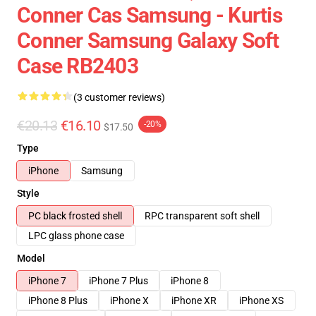
Conner Cas Samsung - Kurtis
Conner Samsung Galaxy Soft
Case RB2403
(3 customer reviews)
€20.13
€16.10
-20%
$17.50
Type
iPhone
Samsung
Style
PC black frosted shell
RPC transparent soft shell
LPC glass phone case
Model
iPhone 7
iPhone 7 Plus
iPhone 8
iPhone 8 Plus
iPhone X
iPhone XR
iPhone XS