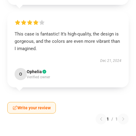
This case is fantastic! It’s high-quality, the design is
gorgeous, and the colors are even more vibrant than
I imagined.
Dec 21, 2024
Ophelia
O
Verified owner
Write your review
1
/
1