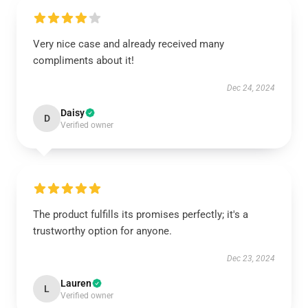
Very nice case and already received many
compliments about it!
Dec 24, 2024
Daisy
D
Verified owner
The product fulfills its promises perfectly; it's a
trustworthy option for anyone.
Dec 23, 2024
Lauren
L
Verified owner