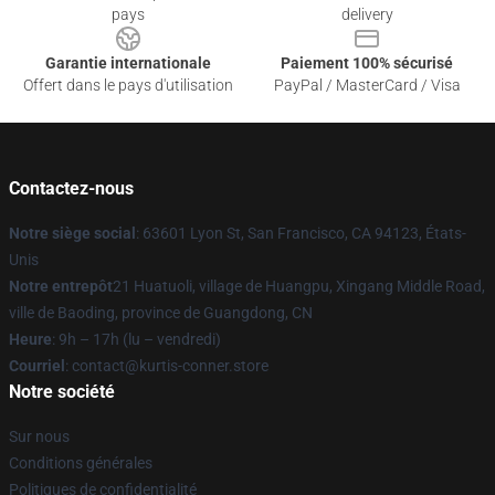
pays
delivery
Garantie internationale
Paiement 100% sécurisé
Offert dans le pays d'utilisation
PayPal / MasterCard / Visa
Contactez-nous
Notre siège social
: 63601 Lyon St, San Francisco, CA 94123, États-
Unis
Notre entrepôt
21 Huatuoli, village de Huangpu, Xingang Middle Road,
ville de Baoding, province de Guangdong, CN
Heure
: 9h – 17h (lu – vendredi)
Courriel
: contact@kurtis-conner.store
Notre société
Sur nous
Conditions générales
Politiques de confidentialité