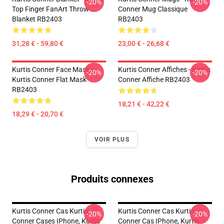
-20%
-20%
Top Finger FanArt Throw
Conner Mug Classique
Blanket RB2403
RB2403
31,28 € - 59,80 €
23,00 € - 26,68 €
Kurtis Conner Face Masks -
Kurtis Conner Affiches - Kurtis
-20%
-20%
Kurtis Conner Flat Mask
Conner Affiche RB2403
RB2403
18,21 € - 42,22 €
18,29 € - 20,70 €
VOIR PLUS
Produits connexes
Kurtis Conner Cas Kurtis
Kurtis Conner Cas Kurtis
-20%
-20%
Conner Cases IPhone, Kurtis
Conner Cas IPhone, Kurtis