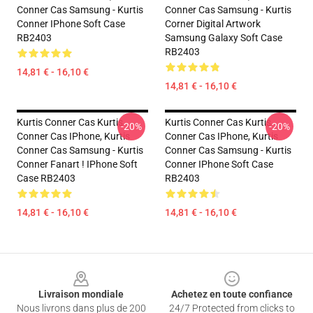
Conner Cas Samsung - Kurtis
Conner Cas Samsung - Kurtis
Conner IPhone Soft Case
Corner Digital Artwork
RB2403
Samsung Galaxy Soft Case
RB2403
14,81 € - 16,10 €
14,81 € - 16,10 €
Kurtis Conner Cas Kurtis
Kurtis Conner Cas Kurtis
-20%
-20%
Conner Cas IPhone, Kurtis
Conner Cas IPhone, Kurtis
Conner Cas Samsung - Kurtis
Conner Cas Samsung - Kurtis
Conner Fanart ! IPhone Soft
Conner IPhone Soft Case
Case RB2403
RB2403
14,81 € - 16,10 €
14,81 € - 16,10 €
Footer
Livraison mondiale
Achetez en toute confiance
Nous livrons dans plus de 200
24/7 Protected from clicks to