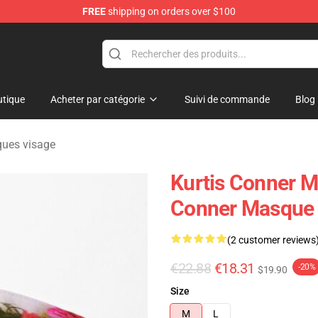
FREE
shipping on orders over $100
se Shop
tique
Acheter par catégorie
Suivi de commande
Blog
ques visage
Kurtis Conner M
Conner Masque 
(2 customer reviews
€22.88
€18.31
-20%
$19.90
Size
M
L