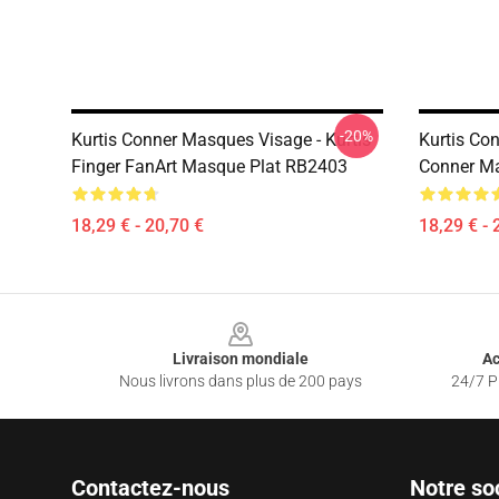
-20%
Kurtis Conner Masques Visage - Kurtis
Kurtis Co
Finger FanArt Masque Plat RB2403
Conner M
18,29 € - 20,70 €
18,29 € - 
Footer
Livraison mondiale
Ac
Nous livrons dans plus de 200 pays
24/7 Pr
Contactez-nous
Notre so