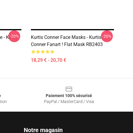
-20%
-20%
 - Kurtis
Kurtis Conner Face Masks - Kurtis
Conner Fanart ! Flat Mask RB2403
18,29 € - 20,70 €
e
Paiement 100% sécurisé
tion
PayPal / MasterCard / Visa
Notre magasin