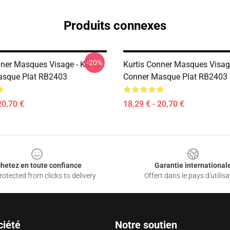
Produits connexes
-20%
nner Masques Visage - Kurtis
Kurtis Conner Masques Visage
asque Plat RB2403
Conner Masque Plat RB2403
20,70 €
18,29 € - 20,70 €
hetez en toute confiance
Garantie international
otected from clicks to delivery
Offert dans le pays d'utilisa
ciété
Notre soutien