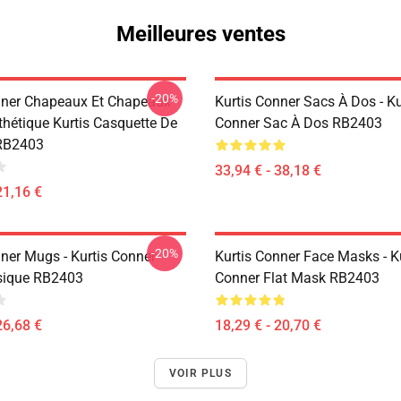
Meilleures ventes
-20%
nner Chapeaux Et Chapeaux -
Kurtis Conner Sacs À Dos - Ku
thétique Kurtis Casquette De
Conner Sac À Dos RB2403
 RB2403
33,94 € - 38,18 €
21,16 €
-20%
nner Mugs - Kurtis Conner
Kurtis Conner Face Masks - K
sique RB2403
Conner Flat Mask RB2403
26,68 €
18,29 € - 20,70 €
VOIR PLUS