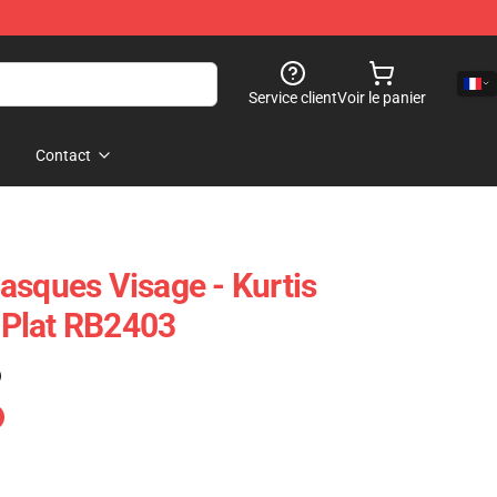
Service client
Voir le panier
Contact
asques Visage - Kurtis
Plat RB2403
)