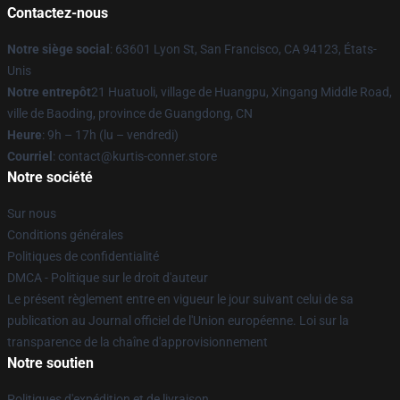
Contactez-nous
Notre siège social
: 63601 Lyon St, San Francisco, CA 94123, États-
Unis
Notre entrepôt
21 Huatuoli, village de Huangpu, Xingang Middle Road,
ville de Baoding, province de Guangdong, CN
Heure
: 9h – 17h (lu – vendredi)
Courriel
: contact@kurtis-conner.store
Notre société
Sur nous
Conditions générales
Politiques de confidentialité
DMCA - Politique sur le droit d'auteur
Le présent règlement entre en vigueur le jour suivant celui de sa
publication au Journal officiel de l'Union européenne. Loi sur la
transparence de la chaîne d'approvisionnement
Notre soutien
Politiques d'expédition et de livraison