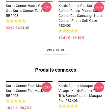
Kurtis Conner Hauts-Citernes -
Kurtis Conner Cas Kurtis
-20%
-20%
Oui. Kurtis Conner Tank Top
Conner Cases IPhone, Kurtis
RB2403
Conner Cas Samsung - Kurtis
Conner IPhone Soft Case
RB2403
22,49 €
$24.45
14,81 € - 16,10 €
VOIR PLUS
Produits connexes
Kurtis Conner Face Masks -
Kurtis Conner Masques
-20%
-20%
Kurtis Conner Flat Mask
Visage - Kurtis Conner Très
RB2403
Très Bonne Citation Masque
Plat RB2403
18,29 € - 20,70 €