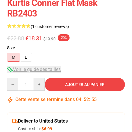
Kurtis Conner Flat Mask
RB2403
(1 customer reviews)
€22.88
€18.31
-20%
$19.90
Size
M
L
Voir le guide des tailles
Quantity
AJOUTER AU PANIER
Cette vente se termine dans
04
:
52
:
54
Deliver to United States
Cost to ship:
$6.99