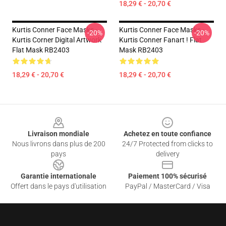
18,29 € - 20,70 €
Kurtis Conner Face Masks -
Kurtis Conner Face Masks -
-20%
-20%
Kurtis Corner Digital Artwork
Kurtis Conner Fanart ! Flat
Flat Mask RB2403
Mask RB2403
18,29 € - 20,70 €
18,29 € - 20,70 €
Footer
Livraison mondiale
Achetez en toute confiance
Nous livrons dans plus de 200
24/7 Protected from clicks to
pays
delivery
Garantie internationale
Paiement 100% sécurisé
Offert dans le pays d'utilisation
PayPal / MasterCard / Visa