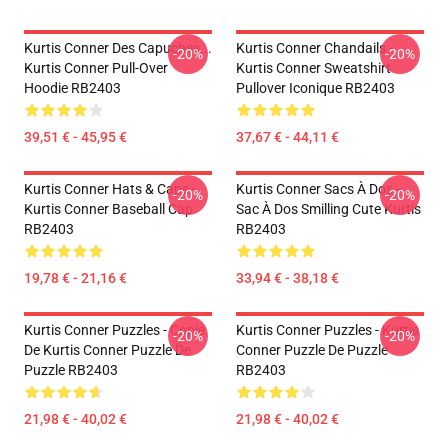
Kurtis Conner Des Capuches...
Kurtis Conner Chandails -
-20%
-20%
Kurtis Conner Pull-Over
Kurtis Conner Sweatshirt
Hoodie RB2403
Pullover Iconique RB2403
39,51 € - 45,95 €
37,67 € - 44,11 €
Kurtis Conner Hats & Caps -
Kurtis Conner Sacs À Dos -
-20%
-20%
Kurtis Conner Baseball Cap
Sac À Dos Smilling Cute Kurtis
RB2403
RB2403
19,78 € - 21,16 €
33,94 € - 38,18 €
Kurtis Conner Puzzles - Copie
Kurtis Conner Puzzles - Kurtis
-20%
-20%
De Kurtis Conner Puzzle De
Conner Puzzle De Puzzle
Puzzle RB2403
RB2403
21,98 € - 40,02 €
21,98 € - 40,02 €