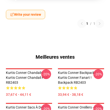
Write your review
1
/
1
Meilleures ventes
Kurtis Conner Chandails -
Kurtis Conner Backpacks -
-20%
-20%
Kurtis Conner Chandail Pull
Kurtis Conner Fanart !
RB2403
Backpack RB2403
37,67 € - 44,11 €
33,94 € - 38,18 €
Kurtis Conner Sacs À Dos -
Kurtis Conner Oreillers - Kurtis
-20%
-20%