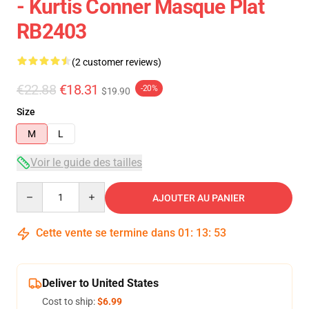
- Kurtis Conner Masque Plat
RB2403
(2 customer reviews)
€22.88
€18.31
-20%
$19.90
Size
M
L
Voir le guide des tailles
Quantity
AJOUTER AU PANIER
Cette vente se termine dans
01
:
13
:
53
Deliver to United States
Cost to ship:
$6.99