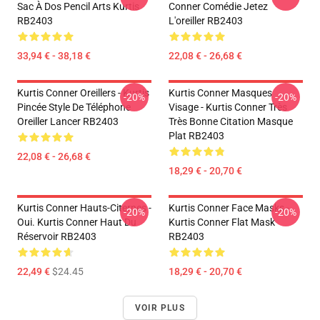
Sac À Dos Pencil Arts Kurtis
Conner Comédie Jetez
RB2403
L'oreiller RB2403
33,94 € - 38,18 €
22,08 € - 26,68 €
Kurtis Conner Oreillers - Kurtis
Kurtis Conner Masques
-20%
-20%
Pincée Style De Téléphone
Visage - Kurtis Conner Très
Oreiller Lancer RB2403
Très Bonne Citation Masque
Plat RB2403
22,08 € - 26,68 €
18,29 € - 20,70 €
Kurtis Conner Hauts-Citernes -
Kurtis Conner Face Masks -
-20%
-20%
Oui. Kurtis Conner Haut Du
Kurtis Conner Flat Mask
Réservoir RB2403
RB2403
22,49 €
$24.45
18,29 € - 20,70 €
VOIR PLUS