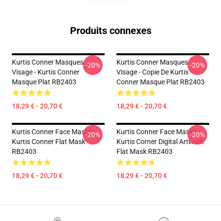
Produits connexes
Kurtis Conner Masques
Kurtis Conner Masques
-20%
-20%
Visage - Kurtis Conner
Visage - Copie De Kurtis
Masque Plat RB2403
Conner Masque Plat RB2403
18,29 € - 20,70 €
18,29 € - 20,70 €
Kurtis Conner Face Masks -
Kurtis Conner Face Masks -
-20%
-20%
Kurtis Conner Flat Mask
Kurtis Corner Digital Artwork
RB2403
Flat Mask RB2403
18,29 € - 20,70 €
18,29 € - 20,70 €
Footer