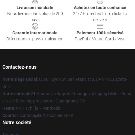
Livraison mondiale
Achetez en toute confiance
Nous livrons dans plus de 200
24/7 Protected from clicks to
pays
delivery
Garantie internationale
Paiement 100% sécurisé
Offert dans le pays d'utilisation
PayPal / MasterCard / Visa
Contactez-nous
Notre siège social
: 63601 Lyon St, San Francisco, CA 94123, États-
Unis
Notre entrepôt
21 Huatuoli, village de Huangpu, Xingang Middle Road,
ville de Baoding, province de Guangdong, CN
Heure
: 9h – 17h (lu – vendredi)
Courriel
: contact@kurtis-conner.store
Notre société
Sur nous