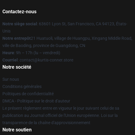
Contactez-nous
Notre siège social
: 63601 Lyon St, San Francisco, CA 94123, États-
Unis
Notre entrepôt
21 Huatuoli, village de Huangpu, Xingang Middle Road,
ville de Baoding, province de Guangdong, CN
Heure
: 9h – 17h (lu – vendredi)
Courriel
: contact@kurtis-conner.store
Notre société
Sur nous
Conditions générales
Politiques de confidentialité
DMCA - Politique sur le droit d'auteur
Le présent règlement entre en vigueur le jour suivant celui de sa
publication au Journal officiel de l'Union européenne. Loi sur la
transparence de la chaîne d'approvisionnement
Notre soutien