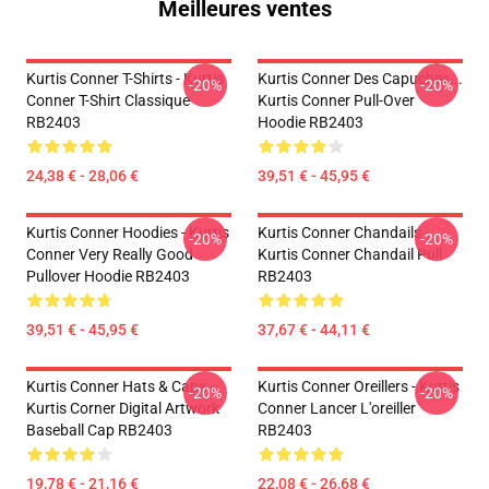
Meilleures ventes
Kurtis Conner T-Shirts - Kurtis
Kurtis Conner Des Capuches...
-20%
-20%
Conner T-Shirt Classique
Kurtis Conner Pull-Over
RB2403
Hoodie RB2403
24,38 € - 28,06 €
39,51 € - 45,95 €
Kurtis Conner Hoodies - Kurtis
Kurtis Conner Chandails -
-20%
-20%
Conner Very Really Good
Kurtis Conner Chandail Pull
Pullover Hoodie RB2403
RB2403
39,51 € - 45,95 €
37,67 € - 44,11 €
Kurtis Conner Hats & Caps -
Kurtis Conner Oreillers - Kurtis
-20%
-20%
Kurtis Corner Digital Artwork
Conner Lancer L'oreiller
Baseball Cap RB2403
RB2403
19,78 € - 21,16 €
22,08 € - 26,68 €