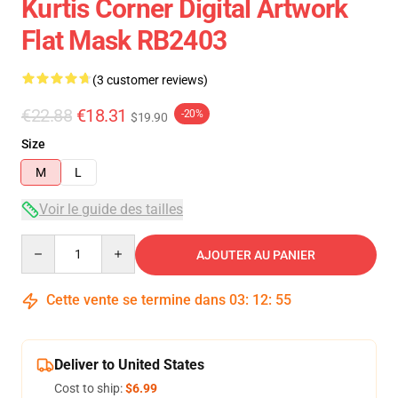
Kurtis Corner Digital Artwork
Flat Mask RB2403
(3 customer reviews)
€22.88
€18.31
-20%
$19.90
Size
M
L
Voir le guide des tailles
Quantity
AJOUTER AU PANIER
Cette vente se termine dans
03
:
12
:
54
Deliver to United States
Cost to ship:
$6.99