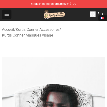
FREE
shipping on orders over $100
Kurtis Conner Store - Official Kurtis Conner Merchandise
Open menu
Accueil
/
Kurtis Conner Accessoires
/
Kurtis Conner Masques visage