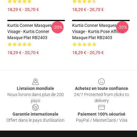
18,29 € - 20,70 €
18,29 € - 20,70 €
Kurtis Conner Masques
Kurtis Conner Masques
-20%
-20%
Visage - Kurtis Conner
Visage - Kurtis Pose Affiche
Masque Plat RB2403
Masque Plat RB2403
18,29 € - 20,70 €
18,29 € - 20,70 €
Footer
Livraison mondiale
Achetez en toute confiance
Nous livrons dans plus de 200
24/7 Protected from clicks to
pays
delivery
Garantie internationale
Paiement 100% sécurisé
Offert dans le pays d'utilisation
PayPal / MasterCard / Visa