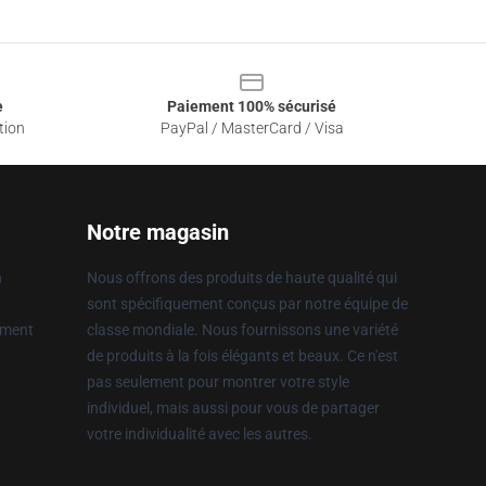
e
Paiement 100% sécurisé
tion
PayPal / MasterCard / Visa
Notre magasin
n
Nous offrons des produits de haute qualité qui
sont spécifiquement conçus par notre équipe de
ement
classe mondiale. Nous fournissons une variété
de produits à la fois élégants et beaux. Ce n'est
pas seulement pour montrer votre style
individuel, mais aussi pour vous de partager
votre individualité avec les autres.