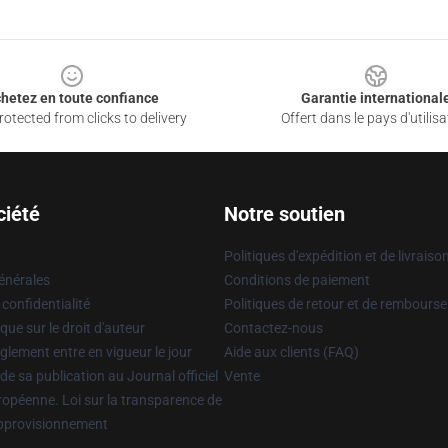
hetez en toute confiance
Garantie international
otected from clicks to delivery
Offert dans le pays d'utilisa
ciété
Notre soutien
Politiques d'expédition et de livraiso
énérales
Conditions de paiement
 confidentialité
Politiques de retour et de rembours
que sur le droit d'auteur
Contactez-nous
glement entre en vigueur le jour
Aide aux clients (FAQ)
 de sa publication au Journal officiel
Vente
uropéenne. Loi sur la transparence de
approvisionnement