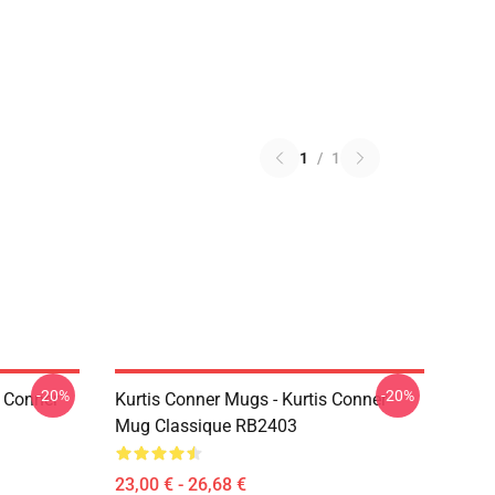
1
/
1
-20%
-20%
s Conner
Kurtis Conner Mugs - Kurtis Conner
Mug Classique RB2403
23,00 € - 26,68 €