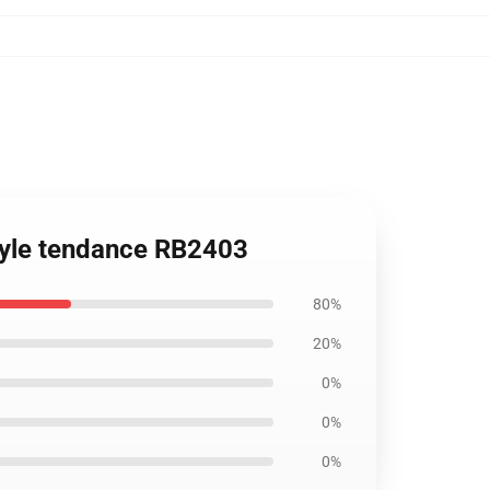
style tendance RB2403
80%
20%
0%
0%
0%