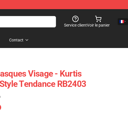
Service client
Voir le panier
Contact
asques Visage - Kurtis
 Style Tendance RB2403
)