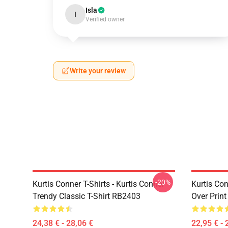
Isla
I
Verified owner
Write your review
-20%
Kurtis Conner T-Shirts - Kurtis Conner
Kurtis Con
Trendy Classic T-Shirt RB2403
Over Prin
24,38 € - 28,06 €
22,95 € - 