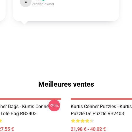
E
Verified owner
Meilleures ventes
-20%
ner Bags - Kurtis Conner All
Kurtis Conner Puzzles - Kurti
t Tote Bag RB2403
Puzzle De Puzzle RB2403
27,55 €
21,98 € - 40,02 €