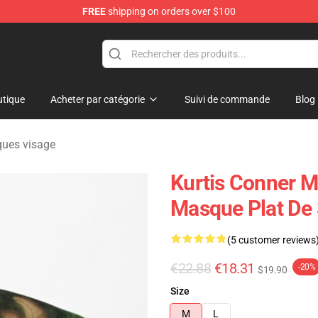
FREE
shipping on orders over $100
se Shop
tique
Acheter par catégorie
Suivi de commande
Blog
ques visage
Kurtis Conner M
Masque Plat De
(5 customer reviews
€22.88
€18.31
-20%
$19.90
Size
M
L