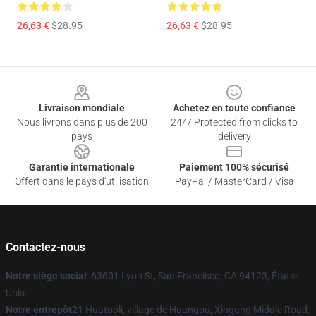
26,63 €
$28.95
26,63 €
$28.95
Footer
Livraison mondiale
Achetez en toute confiance
Nous livrons dans plus de 200
24/7 Protected from clicks to
pays
delivery
Garantie internationale
Paiement 100% sécurisé
Offert dans le pays d'utilisation
PayPal / MasterCard / Visa
Contactez-nous
Notre siège social
: 63601 Lyon St, San Francisco, CA 94123, États-
Unis
Notre entrepôt
21 Huatuoli, village de Huangpu, Xingang Middle Road,