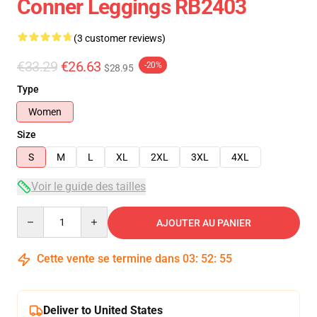
Conner Leggings RB2403
(3 customer reviews)
€33.29
€26.63
-20%
$28.95
Type
Women
Size
S
M
L
XL
2XL
3XL
4XL
Voir le guide des tailles
Quantity
AJOUTER AU PANIER
Cette vente se termine dans
03
:
52
:
54
Deliver to United States