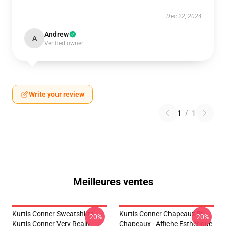
Dec 22, 2024
Andrew
A
Verified owner
Write your review
1
/
1
Meilleures ventes
Kurtis Conner Sweatshirts -
Kurtis Conner Chapeaux Et
-20%
-20%
Kurtis Conner Very Really
Chapeaux - Affiche Esthétique