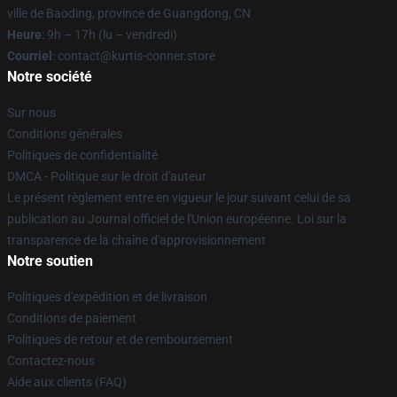
ville de Baoding, province de Guangdong, CN
Heure
: 9h – 17h (lu – vendredi)
Courriel
: contact@kurtis-conner.store
Notre société
Sur nous
Conditions générales
Politiques de confidentialité
DMCA - Politique sur le droit d'auteur
Le présent règlement entre en vigueur le jour suivant celui de sa
publication au Journal officiel de l'Union européenne. Loi sur la
transparence de la chaîne d'approvisionnement
Notre soutien
Politiques d'expédition et de livraison
Conditions de paiement
Politiques de retour et de remboursement
Contactez-nous
Aide aux clients (FAQ)