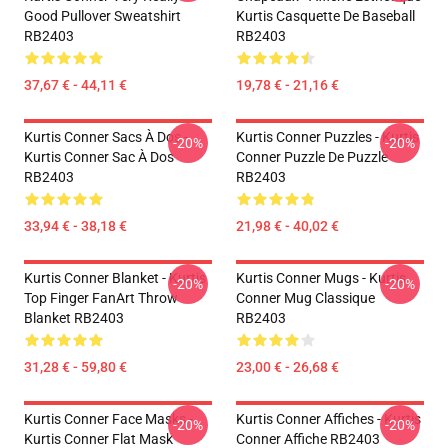
Good Pullover Sweatshirt
Kurtis Casquette De Baseball
RB2403
RB2403
37,67 € - 44,11 €
19,78 € - 21,16 €
Kurtis Conner Sacs À Dos -
Kurtis Conner Puzzles - Kurtis
-20%
-20%
Kurtis Conner Sac À Dos
Conner Puzzle De Puzzle
RB2403
RB2403
33,94 € - 38,18 €
21,98 € - 40,02 €
Kurtis Conner Blanket - Kurtis
Kurtis Conner Mugs - Kurtis
-20%
-20%
Top Finger FanArt Throw
Conner Mug Classique
Blanket RB2403
RB2403
31,28 € - 59,80 €
23,00 € - 26,68 €
Kurtis Conner Face Masks -
Kurtis Conner Affiches - Kurtis
-20%
-20%
Kurtis Conner Flat Mask
Conner Affiche RB2403