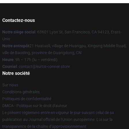
Contactez-nous
Notre siège social
: 63601 Lyon St, San Francisco, CA 94123, États-
Unis
Notre entrepôt
21 Huatuoli, village de Huangpu, Xingang Middle Road,
ville de Baoding, province de Guangdong, CN
Heure
: 9h – 17h (lu – vendredi)
Courriel
: contact@kurtis-conner.store
Notre société
Sur nous
Conditions générales
Politiques de confidentialité
DMCA - Politique sur le droit d'auteur
Le présent règlement entre en vigueur le jour suivant celui de sa
publication au Journal officiel de l'Union européenne. Loi sur la
transparence de la chaîne d'approvisionnement