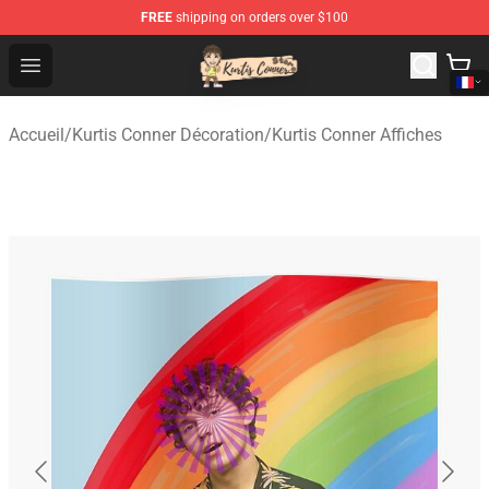
FREE
shipping on orders over $100
Kurtis Conner Store - Official Kurtis Conner Merchandise
Open menu
Accueil
/
Kurtis Conner Décoration
/
Kurtis Conner Affiches