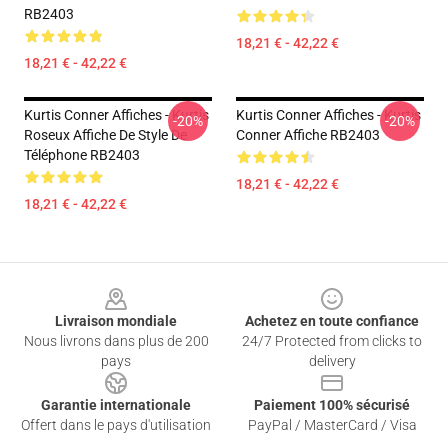
RB2403
18,21 € - 42,22 €
18,21 € - 42,22 €
Kurtis Conner Affiches - Kurtis
Kurtis Conner Affiches - Kurtis
-20%
-20%
Roseux Affiche De Style De
Conner Affiche RB2403
Téléphone RB2403
18,21 € - 42,22 €
18,21 € - 42,22 €
Footer
Livraison mondiale
Achetez en toute confiance
Nous livrons dans plus de 200
24/7 Protected from clicks to
pays
delivery
Garantie internationale
Paiement 100% sécurisé
Offert dans le pays d'utilisation
PayPal / MasterCard / Visa