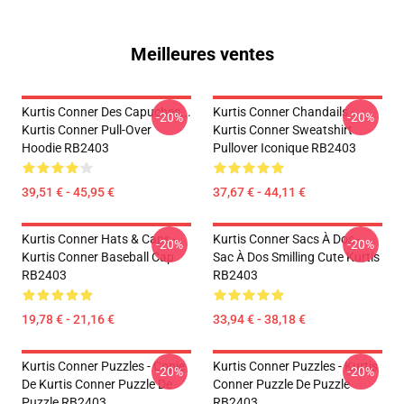
Meilleures ventes
Kurtis Conner Des Capuches...
Kurtis Conner Chandails -
-20%
-20%
Kurtis Conner Pull-Over
Kurtis Conner Sweatshirt
Hoodie RB2403
Pullover Iconique RB2403
39,51 € - 45,95 €
37,67 € - 44,11 €
Kurtis Conner Hats & Caps -
Kurtis Conner Sacs À Dos -
-20%
-20%
Kurtis Conner Baseball Cap
Sac À Dos Smilling Cute Kurtis
RB2403
RB2403
19,78 € - 21,16 €
33,94 € - 38,18 €
Kurtis Conner Puzzles - Copie
Kurtis Conner Puzzles - Kurtis
-20%
-20%
De Kurtis Conner Puzzle De
Conner Puzzle De Puzzle
Puzzle RB2403
RB2403