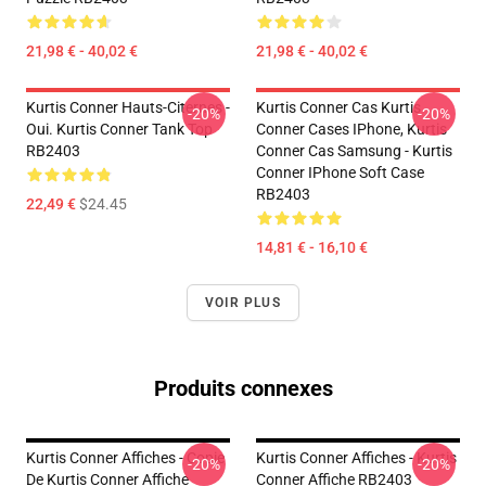
21,98 € - 40,02 €
21,98 € - 40,02 €
Kurtis Conner Hauts-Citernes -
Kurtis Conner Cas Kurtis
-20%
-20%
Oui. Kurtis Conner Tank Top
Conner Cases IPhone, Kurtis
RB2403
Conner Cas Samsung - Kurtis
Conner IPhone Soft Case
RB2403
22,49 €
$24.45
14,81 € - 16,10 €
VOIR PLUS
Produits connexes
Kurtis Conner Affiches - Copie
Kurtis Conner Affiches - Kurtis
-20%
-20%
De Kurtis Conner Affiche
Conner Affiche RB2403