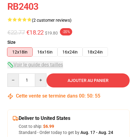
RB2403
(2 customer reviews)
€22.77
€18.22
-20%
$19.80
Size
12x18in
16x16in
16x24in
18x24in
Voir le guide des tailles
Quantity
AJOUTER AU PANIER
Cette vente se termine dans
00
:
50
:
54
Deliver to United States
Cost to ship:
$6.99
Standard - Order today to get by
Aug. 17 - Aug. 24