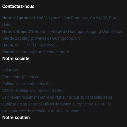
Contactez-nous
Notre siège social
: 63601 Lyon St, San Francisco, CA 94123, États-
Unis
Notre entrepôt
21 Huatuoli, village de Huangpu, Xingang Middle Road,
ville de Baoding, province de Guangdong, CN
Heure
: 9h – 17h (lu – vendredi)
Courriel
: contact@kurtis-conner.store
Notre société
Sur nous
Conditions générales
Politiques de confidentialité
DMCA - Politique sur le droit d'auteur
Le présent règlement entre en vigueur le jour suivant celui de sa
publication au Journal officiel de l'Union européenne. Loi sur la
transparence de la chaîne d'approvisionnement
Notre soutien