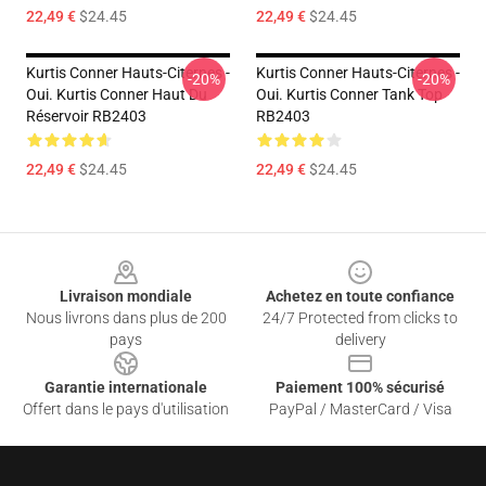
22,49 €
$24.45
22,49 €
$24.45
Kurtis Conner Hauts-Citernes -
Kurtis Conner Hauts-Citernes -
-20%
-20%
Oui. Kurtis Conner Haut Du
Oui. Kurtis Conner Tank Top
Réservoir RB2403
RB2403
22,49 €
$24.45
22,49 €
$24.45
Footer
Livraison mondiale
Achetez en toute confiance
Nous livrons dans plus de 200
24/7 Protected from clicks to
pays
delivery
Garantie internationale
Paiement 100% sécurisé
Offert dans le pays d'utilisation
PayPal / MasterCard / Visa