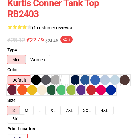
Kurtis Conner Tank Top
RB2403
(1 customer reviews)
€28.12
€22.49
-20%
$24.45
Type
Men
Women
Color
Default
Size
S
M
L
XL
2XL
3XL
4XL
5XL
Print Location