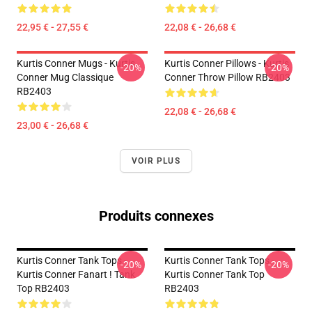
22,95 € - 27,55 €
22,08 € - 26,68 €
Kurtis Conner Mugs - Kurtis
Kurtis Conner Pillows - Kurtis
-20%
-20%
Conner Mug Classique
Conner Throw Pillow RB2403
RB2403
22,08 € - 26,68 €
23,00 € - 26,68 €
VOIR PLUS
Produits connexes
Kurtis Conner Tank Tops -
Kurtis Conner Tank Tops -
-20%
-20%
Kurtis Conner Fanart ! Tank
Kurtis Conner Tank Top
Top RB2403
RB2403