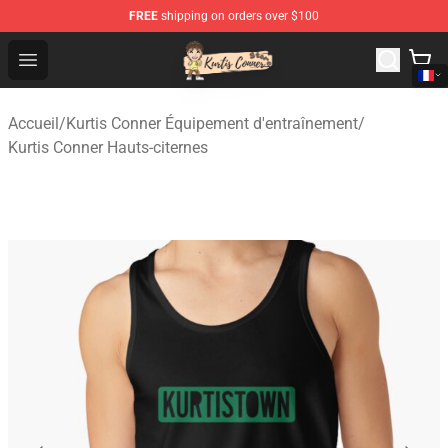
FREE
shipping on orders over $100
Kurtis Conner Store - Official Kurtis Conner Merchandise
Open menu
Accueil
/
Kurtis Conner Équipement d'entraînement
/
Kurtis Conner Hauts-citernes