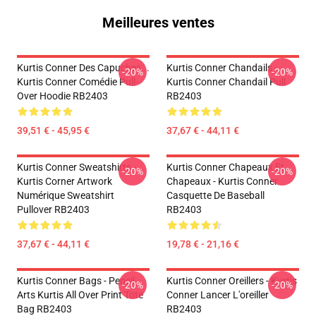
Meilleures ventes
Kurtis Conner Des Capuches...
Kurtis Conner Chandails -
-20%
-20%
Kurtis Conner Comédie Pull-
Kurtis Conner Chandail Pull
Over Hoodie RB2403
RB2403
39,51 € - 45,95 €
37,67 € - 44,11 €
Kurtis Conner Sweatshirts -
Kurtis Conner Chapeaux Et
-20%
-20%
Kurtis Corner Artwork
Chapeaux - Kurtis Conner
Numérique Sweatshirt
Casquette De Baseball
Pullover RB2403
RB2403
37,67 € - 44,11 €
19,78 € - 21,16 €
Kurtis Conner Bags - Pencil
Kurtis Conner Oreillers - Kurtis
-20%
-20%
Arts Kurtis All Over Print Tote
Conner Lancer L'oreiller
Bag RB2403
RB2403