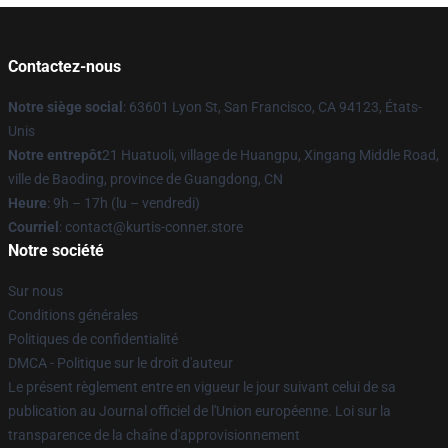
Contactez-nous
Notre siège social
: 63601 Lyon St, San Francisco, CA 94123, États-
Unis
Notre entrepôt
21 Huatuoli, village de Huangpu, Xingang Middle Road,
ville de Baoding, province de Guangdong, CN
Heure
: 9h – 17h (lu – vendredi)
Courriel
: contact@kurtis-conner.store
Notre société
Sur nous
Conditions générales
Politiques de confidentialité
DMCA - Politique sur le droit d'auteur
Le présent règlement entre en vigueur le jour suivant celui de sa
publication au Journal officiel de l'Union européenne. Loi sur la
transparence de la chaîne d'approvisionnement