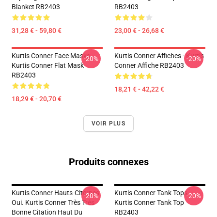
Blanket RB2403
RB2403
31,28 € - 59,80 €
23,00 € - 26,68 €
Kurtis Conner Face Masks -
Kurtis Conner Affiches - Kurtis
-20%
-20%
Kurtis Conner Flat Mask
Conner Affiche RB2403
RB2403
18,21 € - 42,22 €
18,29 € - 20,70 €
VOIR PLUS
Produits connexes
Kurtis Conner Hauts-Citernes -
Kurtis Conner Tank Tops -
-20%
-20%
Oui. Kurtis Conner Très Très
Kurtis Conner Tank Top
Bonne Citation Haut Du
RB2403