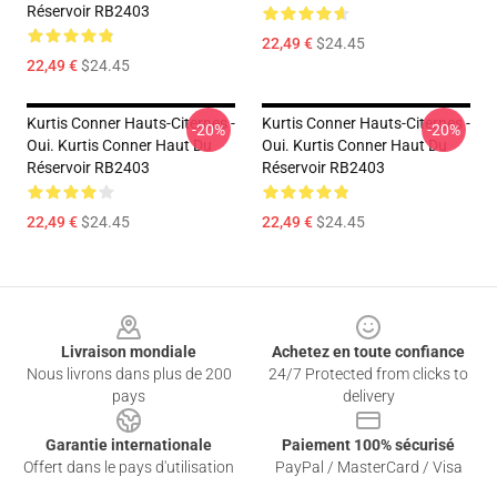
Réservoir RB2403
22,49 €
$24.45
22,49 €
$24.45
Kurtis Conner Hauts-Citernes -
Kurtis Conner Hauts-Citernes -
-20%
-20%
Oui. Kurtis Conner Haut Du
Oui. Kurtis Conner Haut Du
Réservoir RB2403
Réservoir RB2403
22,49 €
$24.45
22,49 €
$24.45
Footer
Livraison mondiale
Achetez en toute confiance
Nous livrons dans plus de 200
24/7 Protected from clicks to
pays
delivery
Garantie internationale
Paiement 100% sécurisé
Offert dans le pays d'utilisation
PayPal / MasterCard / Visa