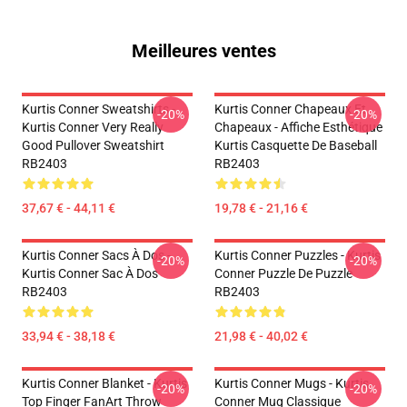
Meilleures ventes
Kurtis Conner Sweatshirts -
Kurtis Conner Chapeaux Et
-20%
-20%
Kurtis Conner Very Really
Chapeaux - Affiche Esthétique
Good Pullover Sweatshirt
Kurtis Casquette De Baseball
RB2403
RB2403
37,67 € - 44,11 €
19,78 € - 21,16 €
Kurtis Conner Sacs À Dos -
Kurtis Conner Puzzles - Kurtis
-20%
-20%
Kurtis Conner Sac À Dos
Conner Puzzle De Puzzle
RB2403
RB2403
33,94 € - 38,18 €
21,98 € - 40,02 €
Kurtis Conner Blanket - Kurtis
Kurtis Conner Mugs - Kurtis
-20%
-20%
Top Finger FanArt Throw
Conner Mug Classique