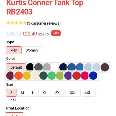
Kurtis Conner Tank Top
RB2403
(3 customer reviews)
€28.12
€22.49
-20%
$24.45
Type
Men
Women
Color
Default
Size
S
M
L
XL
2XL
3XL
4XL
5XL
Print Location