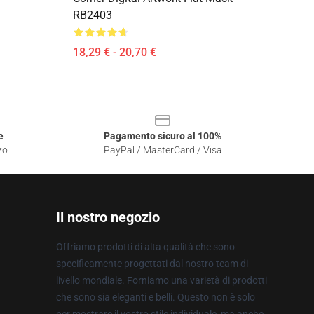
RB2403
18,29 € - 20,70 €
e
Pagamento sicuro al 100%
zo
PayPal / MasterCard / Visa
Il nostro negozio
Offriamo prodotti di alta qualità che sono
specificamente progettati dal nostro team di
livello mondiale. Forniamo una varietà di prodotti
che sono sia eleganti e belli. Questo non è solo