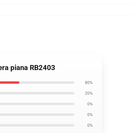
hera piana RB2403
80%
20%
0%
0%
0%