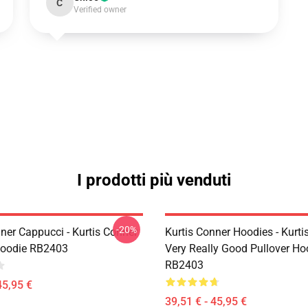
C
Verified owner
I prodotti più venduti
-20%
ner Cappucci - Kurtis Conner
Kurtis Conner Hoodies - Kurti
Hoodie RB2403
Very Really Good Pullover Ho
RB2403
45,95 €
39,51 € - 45,95 €