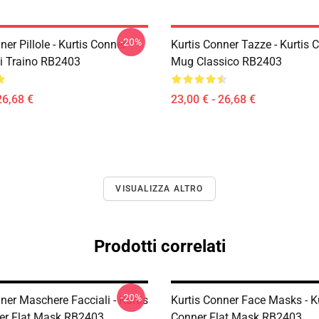
-20%
ner Pillole - Kurtis Conner
Kurtis Conner Tazze - Kurtis 
i Traino RB2403
Mug Classico RB2403
26,68 €
23,00 € - 26,68 €
VISUALIZZA ALTRO
Prodotti correlati
-20%
ner Maschere Facciali - Kurtis
Kurtis Conner Face Masks - K
er Flat Mask RB2403
Conner Flat Mask RB2403