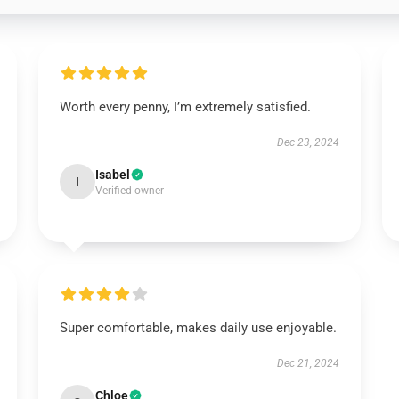
Worth every penny, I’m extremely satisfied.
Dec 23, 2024
Isabel
I
Verified owner
Super comfortable, makes daily use enjoyable.
Dec 21, 2024
Chloe