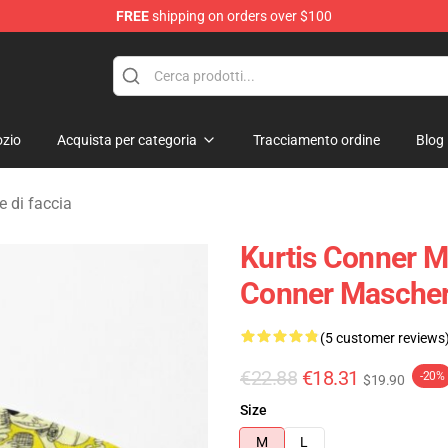
FREE
shipping on orders over $100
se Shop
zio
Acquista per categoria
Tracciamento ordine
Blog
 di faccia
Kurtis Conner Ma
Conner Mascher
(5 customer reviews
€22.88
€18.31
-20%
$19.90
Size
M
L