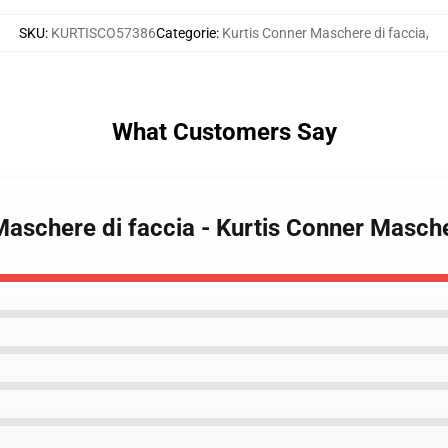
SKU
:
KURTISCO57386
Categorie
:
Kurtis Conner Maschere di faccia
,
What Customers Say
 Maschere di faccia - Kurtis Conner Masc