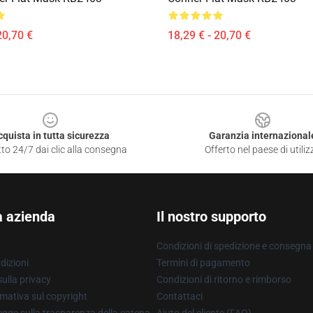
20,70 €
18,29 € - 20,70 €
cquista in tutta sicurezza
Garanzia internazional
to 24/7 dai clic alla consegna
Offerto nel paese di utiliz
a azienda
Il nostro supporto
Condizioni di spedizione e consegna
dizioni
Termini di pagamento
ulla privacy
Condizioni di ritorno e rimborso
mativa sul copyright
Contattaci