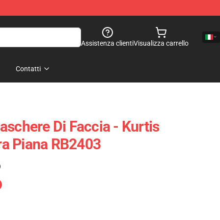
Assistenza clienti
Visualizza carrello
Contatti
schere Di Faccia - Kurtis
a Piana RB2403
)