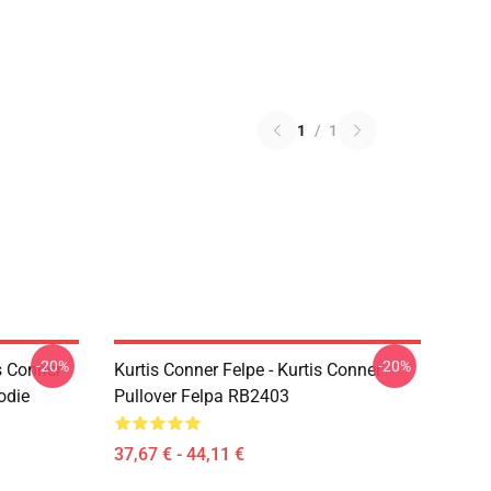
1
/
1
-20%
-20%
s Conner
Kurtis Conner Felpe - Kurtis Conner
odie
Pullover Felpa RB2403
37,67 € - 44,11 €