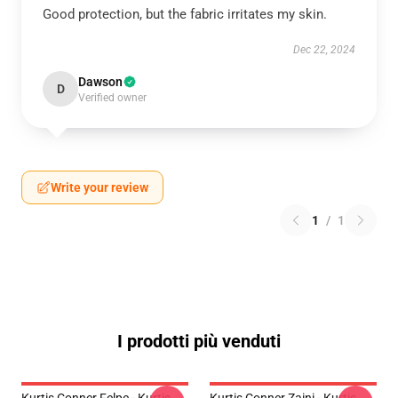
Good protection, but the fabric irritates my skin.
Dec 22, 2024
Dawson
D
Verified owner
Write your review
1
/
1
I prodotti più venduti