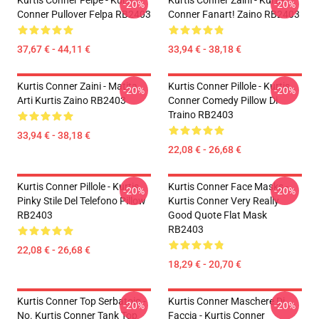
Kurtis Conner Felpe - Kurtis
Kurtis Conner Zaini - Kurtis
-20%
-20%
Conner Pullover Felpa RB2403
Conner Fanart! Zaino RB2403
37,67 € - 44,11 €
33,94 € - 38,18 €
Kurtis Conner Zaini - Matita
Kurtis Conner Pillole - Kurtis
-20%
-20%
Arti Kurtis Zaino RB2403
Conner Comedy Pillow Di
Traino RB2403
33,94 € - 38,18 €
22,08 € - 26,68 €
Kurtis Conner Pillole - Kurtis
Kurtis Conner Face Masks -
-20%
-20%
Pinky Stile Del Telefono Pillow
Kurtis Conner Very Really
RB2403
Good Quote Flat Mask
RB2403
22,08 € - 26,68 €
18,29 € - 20,70 €
Kurtis Conner Top Serbatoio -
Kurtis Conner Maschere Di
-20%
-20%
No. Kurtis Conner Tank Top
Faccia - Kurtis Conner