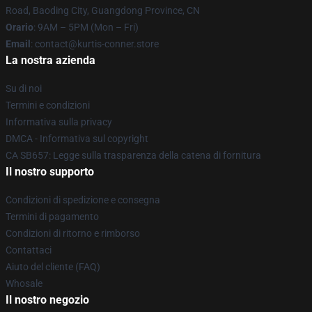
Road, Baoding City, Guangdong Province, CN
Orario
: 9AM – 5PM (Mon – Fri)
Email
: contact@kurtis-conner.store
La nostra azienda
Su di noi
Termini e condizioni
Informativa sulla privacy
DMCA - Informativa sul copyright
CA SB657: Legge sulla trasparenza della catena di fornitura
Il nostro supporto
Condizioni di spedizione e consegna
Termini di pagamento
Condizioni di ritorno e rimborso
Contattaci
Aiuto del cliente (FAQ)
Whosale
Il nostro negozio