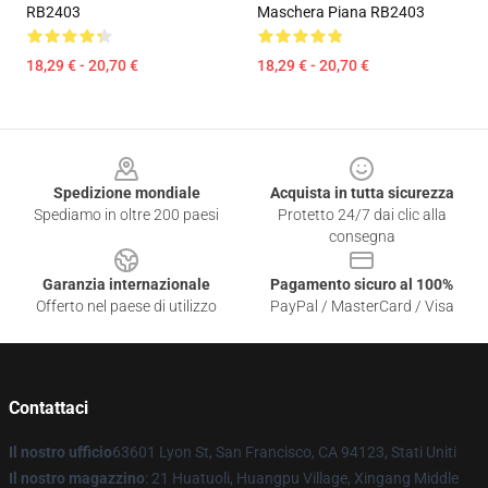
RB2403
Maschera Piana RB2403
18,29 € - 20,70 €
18,29 € - 20,70 €
Footer
Spedizione mondiale
Acquista in tutta sicurezza
Spediamo in oltre 200 paesi
Protetto 24/7 dai clic alla
consegna
Garanzia internazionale
Pagamento sicuro al 100%
Offerto nel paese di utilizzo
PayPal / MasterCard / Visa
Contattaci
Il nostro ufficio
63601 Lyon St, San Francisco, CA 94123, Stati Uniti
Il nostro magazzino
: 21 Huatuoli, Huangpu Village, Xingang Middle