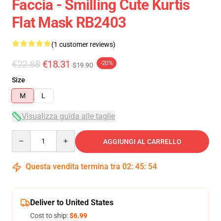
Faccia - Smilling Cute Kurtis
Flat Mask RB2403
(1 customer reviews)
€22.88
€18.31
-20%
$19.90
Size
M
L
Visualizza guida alle taglie
Quantity
AGGIUNGI AL CARRELLO
Questa vendita termina tra
02
:
45
:
53
Deliver to United States
Cost to ship:
$6.99