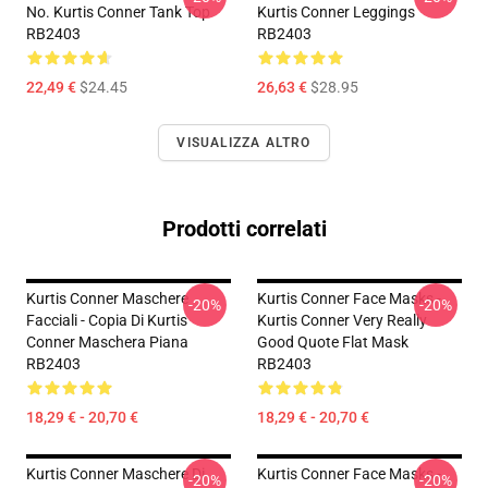
No. Kurtis Conner Tank Top
Kurtis Conner Leggings
RB2403
RB2403
22,49 €
$24.45
26,63 €
$28.95
VISUALIZZA ALTRO
Prodotti correlati
Kurtis Conner Maschere
Kurtis Conner Face Masks -
-20%
-20%
Facciali - Copia Di Kurtis
Kurtis Conner Very Really
Conner Maschera Piana
Good Quote Flat Mask
RB2403
RB2403
18,29 € - 20,70 €
18,29 € - 20,70 €
Kurtis Conner Maschere Di
Kurtis Conner Face Masks -
-20%
-20%