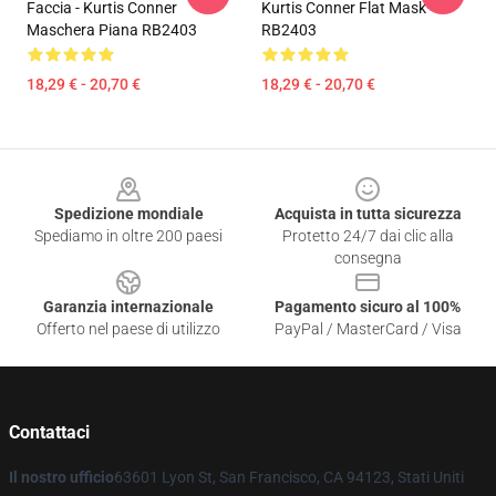
Faccia - Kurtis Conner
Kurtis Conner Flat Mask
Maschera Piana RB2403
RB2403
18,29 € - 20,70 €
18,29 € - 20,70 €
Footer
Spedizione mondiale
Acquista in tutta sicurezza
Spediamo in oltre 200 paesi
Protetto 24/7 dai clic alla
consegna
Garanzia internazionale
Pagamento sicuro al 100%
Offerto nel paese di utilizzo
PayPal / MasterCard / Visa
Contattaci
Il nostro ufficio
63601 Lyon St, San Francisco, CA 94123, Stati Uniti