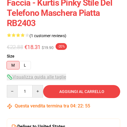
Faccia - Kurtis Pinky Stile Del
Telefono Maschera Piatta
RB2403
(1 customer reviews)
€22.88
€18.31
-20%
$19.90
Size
M
L
Visualizza guida alle taglie
Quantity
AGGIUNGI AL CARRELLO
Questa vendita termina tra
04
:
22
:
54
Deliver to United States