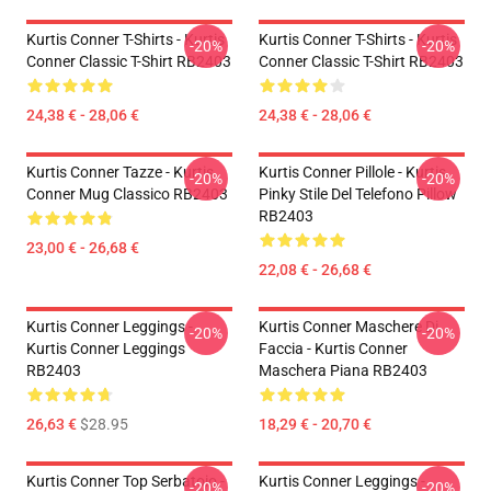
Kurtis Conner T-Shirts - Kurtis
Kurtis Conner T-Shirts - Kurtis
-20%
-20%
Conner Classic T-Shirt RB2403
Conner Classic T-Shirt RB2403
24,38 € - 28,06 €
24,38 € - 28,06 €
Kurtis Conner Tazze - Kurtis
Kurtis Conner Pillole - Kurtis
-20%
-20%
Conner Mug Classico RB2403
Pinky Stile Del Telefono Pillow
RB2403
23,00 € - 26,68 €
22,08 € - 26,68 €
Kurtis Conner Leggings -
Kurtis Conner Maschere Di
-20%
-20%
Kurtis Conner Leggings
Faccia - Kurtis Conner
RB2403
Maschera Piana RB2403
26,63 €
$28.95
18,29 € - 20,70 €
Kurtis Conner Top Serbatoio -
Kurtis Conner Leggings -
-20%
-20%