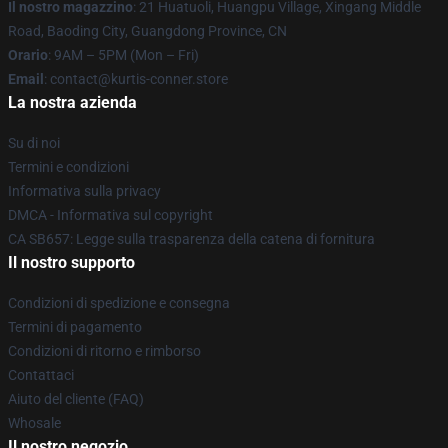
Il nostro magazzino
: 21 Huatuoli, Huangpu Village, Xingang Middle
Road, Baoding City, Guangdong Province, CN
Orario
: 9AM – 5PM (Mon – Fri)
Email
: contact@kurtis-conner.store
La nostra azienda
Su di noi
Termini e condizioni
Informativa sulla privacy
DMCA - Informativa sul copyright
CA SB657: Legge sulla trasparenza della catena di fornitura
Il nostro supporto
Condizioni di spedizione e consegna
Termini di pagamento
Condizioni di ritorno e rimborso
Contattaci
Aiuto del cliente (FAQ)
Whosale
Il nostro negozio