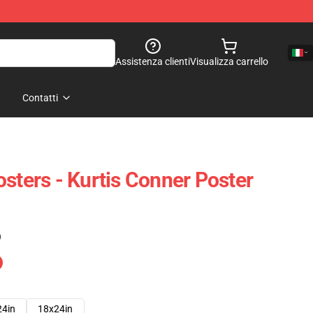
Assistenza clienti
Visualizza carrello
Contatti
sters - Kurtis Conner Poster
)
24in
18x24in