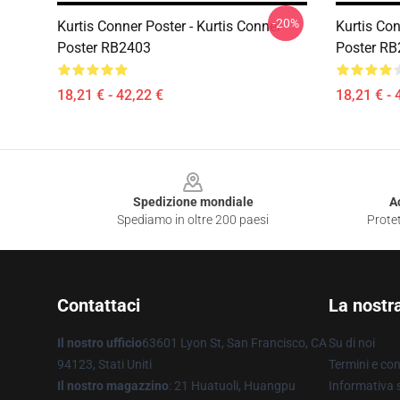
-20%
Kurtis Conner Poster - Kurtis Conner
Kurtis Con
Poster RB2403
Poster R
18,21 € - 42,22 €
18,21 € - 
Footer
Spedizione mondiale
A
Spediamo in oltre 200 paesi
Protet
Contattaci
La nostr
Il nostro ufficio
63601 Lyon St, San Francisco, CA
Su di noi
94123, Stati Uniti
Termini e con
Il nostro magazzino
: 21 Huatuoli, Huangpu
Informativa s