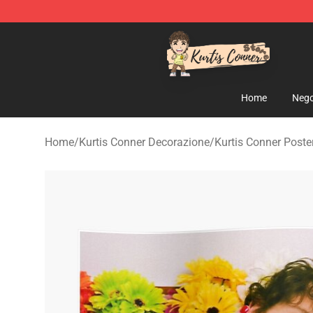
Kurtis Conner Store - Official Kurtis Conner Merchandi
Home
Nego
Home
/
Kurtis Conner Decorazione
/
Kurtis Conner Poste