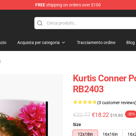
FREE
shipping on orders over $100
se Shop
zio
Acquista per categoria
Tracciamento ordine
Blog
r
Kurtis Conner Po
RB2403
(3 customer reviews
€22.77
€18.22
-20%
$19.80
Size
12x18in
16x16in
16x