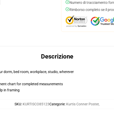
Numero di tracciamento forni
Rimborso completo se il pro
Descrizione
your dorm, bed room, workplace, studio, wherever
ment chart for completed measurements
lp in framing
SKU
:
KURTISCO85123
Categorie
:
Kurtis Conner Poster
,