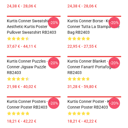
24,38 € - 28,06 €
24,38 € - 28,06 €
Kurtis Conner Sweatshirts -
Kurtis Conner Borse - Kurtis
-20%
-20%
Aesthetic Kurtis Poster
Conner Tutta La Stampa Tote
Pullover Sweatshirt RB2403
Bag RB2403
37,67 € - 44,11 €
22,95 € - 27,55 €
Kurtis Conner Puzzles - Kurtis
Kurtis Conner Blanket - Kurtis
-20%
-20%
Conner Jigsaw Puzzle
Conner Fanart! Portafoglio
RB2403
RB2403
21,98 € - 40,02 €
31,28 € - 59,80 €
Kurtis Conner Posters - Kurtis
Kurtis Conner Poster - Kurtis
-20%
-20%
Conner Poster RB2403
Conner Poster RB2403
18,21 € - 42,22 €
18,21 € - 42,22 €