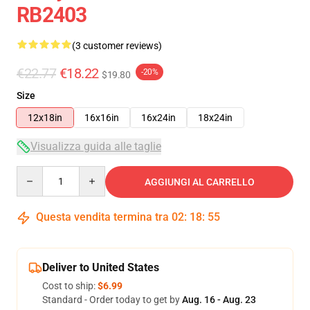
RB2403
(3 customer reviews)
€22.77
€18.22
-20%
$19.80
Size
12x18in
16x16in
16x24in
18x24in
Visualizza guida alle taglie
Quantity
AGGIUNGI AL CARRELLO
Questa vendita termina tra
02
:
18
:
54
Deliver to United States
Cost to ship:
$6.99
Standard - Order today to get by
Aug. 16 - Aug. 23