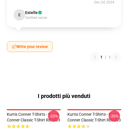
Dec 24, 2024
Estelle
E
Verified owner
Write your review
1
/
1
I prodotti più venduti
Kurtis Conner T-Shirts - Kurtis
Kurtis Conner T-Shirts - Kurtis
-20%
-20%
Conner Classic T-Shirt RB2403
Conner Classic T-Shirt RB2403