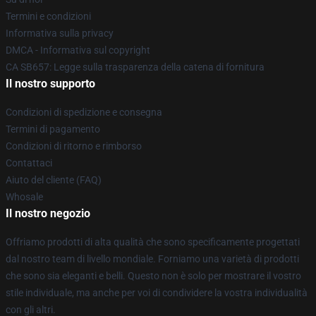
Termini e condizioni
Informativa sulla privacy
DMCA - Informativa sul copyright
CA SB657: Legge sulla trasparenza della catena di fornitura
Il nostro supporto
Condizioni di spedizione e consegna
Termini di pagamento
Condizioni di ritorno e rimborso
Contattaci
Aiuto del cliente (FAQ)
Whosale
Il nostro negozio
Offriamo prodotti di alta qualità che sono specificamente progettati
dal nostro team di livello mondiale. Forniamo una varietà di prodotti
che sono sia eleganti e belli. Questo non è solo per mostrare il vostro
stile individuale, ma anche per voi di condividere la vostra individualità
con gli altri.