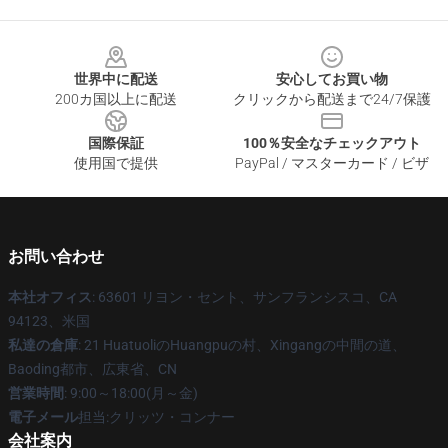
Footer
世界中に配送
安心してお買い物
200カ国以上に配送
クリックから配送まで24/7保護
国際保証
100％安全なチェックアウト
使用国で提供
PayPal / マスターカード / ビザ
お問い合わせ
本社オフィス
: 63601 リヨン・セント、サンフランシスコ、CA
94123、米国
私達の倉庫
: 21 HuatuoliのHuangpuの村、Xingangの中間の道、
Baoding都市、広東省、CN
営業時間
: 9:00～18:00(月～金)
電子メール
担当:クリッツ・コンナー
会社案内