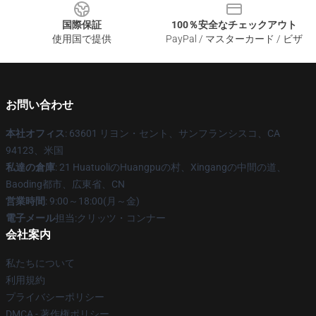
国際保証
100％安全なチェックアウト
使用国で提供
PayPal / マスターカード / ビザ
お問い合わせ
本社オフィス
: 63601 リヨン・セント、サンフランシスコ、CA
94123、米国
私達の倉庫
: 21 HuatuoliのHuangpuの村、Xingangの中間の道、
Baoding都市、広東省、CN
営業時間
: 9:00～18:00(月～金)
電子メール
担当:クリッツ・コンナー
会社案内
私たちについて
利用規約
プライバシーポリシー
DMCA - 著作権ポリシー