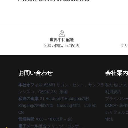
Footer
世界中に配送
200カ国以上に配送
クリ
お問い合わせ
会社案内
本社オフィス
: 63601 リヨン・セント、サンフラ
私たちにつ
ンシスコ、CA 94123、米国
利用規約
私達の倉庫
: 21 HuatuoliのHuangpuの村、
プライバシ
Xingangの中間の道、Baoding都市、広東省、
DMCA - 
CN
カリフォルニ
営業時間
: 9:00～18:00(月～金)
性法
電子メール
担当:クリッツ・コンナー