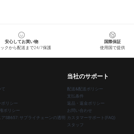
安心してお買い物
国際保証
ックから配送まで24/7保護
使用国で提供
当社のサポート
いて
配送&配送ポリシー
支払条件
ーポリシー
返品・返金ポリシー
著作権ポリシー
お問い合わせ
アSB657: サプライチェーンの透明
カスタマーサポート(FAQ)
スタッフ