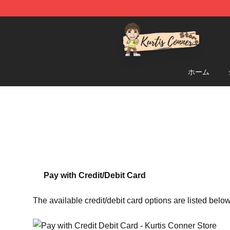
Kurtis Conner Store - Official Kurtis Conner Merchandi
ホーム
Pay with Credit/Debit Card
The available credit/debit card options are listed below