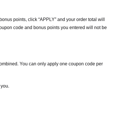
nus points, click “APPLY” and your order total will
 coupon code and bonus points you entered will not be
ombined. You can only apply one coupon code per
 you.