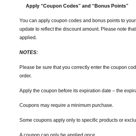
Apply “Coupon Codes” and “Bonus Points”
You can apply coupon codes and bonus points to your 
update to reflect the discount amount. Please note tha
applied.
NOTES:
Please be sure that you correctly enter the coupon code,
order.
Apply the coupon before its expiration date – the expir
Coupons may require a minimum purchase.
Some coupons apply only to specific products or exclu
A coupon can only be applied once.