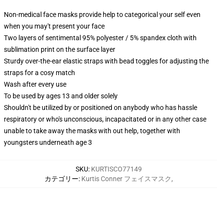
Non-medical face masks provide help to categorical your self even
when you may't present your face
Two layers of sentimental 95% polyester / 5% spandex cloth with
sublimation print on the surface layer
Sturdy over-the-ear elastic straps with bead toggles for adjusting the
straps for a cosy match
Wash after every use
To be used by ages 13 and older solely
Shouldn't be utilized by or positioned on anybody who has hassle
respiratory or who's unconscious, incapacitated or in any other case
unable to take away the masks with out help, together with
youngsters underneath age 3
SKU
:
KURTISCO77149
カテゴリー
:
Kurtis Conner フェイスマスク
,