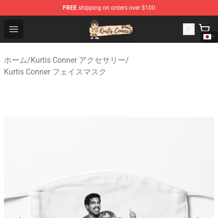
FREE
shipping on orders over $100
Kurtis Conner Store - Official Kurtis Conner Merchandise
Open menu
ホーム
/
Kurtis Conner アクセサリー
/
Kurtis Conner フェイスマスク