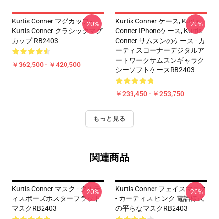
Kurtis Conner マグカップ -
Kurtis Conner ケース, Kurtis
-20%
-20%
Kurtis Conner クラシックマグ
Conner IPhoneケース, Kurtis
カップ RB2403
Conner サムスンのケース - カ
ーティスコーナーデジタルア
ートワークサムスンギャラク
￥362,500 - ￥420,500
シーソフトケースRB2403
￥233,450 - ￥253,750
もっと見る
関連商品
Kurtis Conner マスク - クルテ
Kurtis Conner フェイスマスク
-20%
-20%
ィスポーズポスターフラット
- カーティス ピンク 電話様式
マスクRB2403
の平らなマスクRB2403