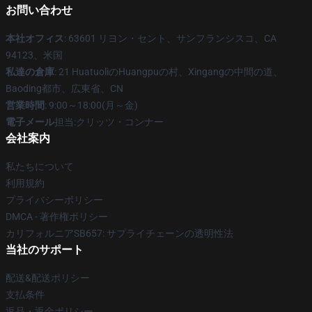
お問い合わせ
本社オフィス
: 63601 リヨン・セント、サンフランシスコ、CA
94123、米国
私達の倉庫
: 21 HuatuoliのHuangpuの村、Xingangの中間の道、
Baoding都市、広東省、CN
営業時間
: 9:00～18:00(月～金)
電子メール
担当:クリッツ・コンナー
会社案内
私たちについて
利用規約
プライバシーポリシー
DMCA - 著作権ポリシー
カリフォルニアSB657: サプライチェーンの透明性法
当社のサポート
配送&配送ポリシー
支払条件
返品・返金ポリシー