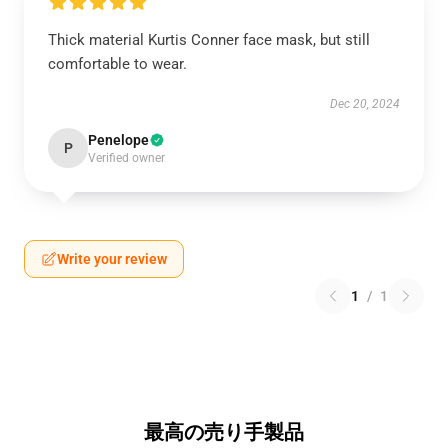
Thick material Kurtis Conner face mask, but still
comfortable to wear.
Dec 20, 2024
Penelope
P
Verified owner
Write your review
1
/
1
最高の売り手製品