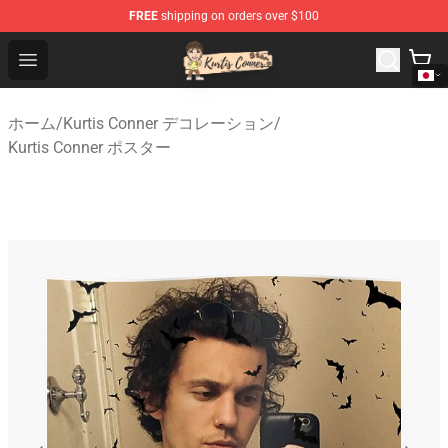
FREE
shipping on orders over $100
Kurtis Conner Store - Official Kurtis Conner Merchandise
Open menu
ホーム
/
Kurtis Conner デコレーション
/
Kurtis Conner ポスター