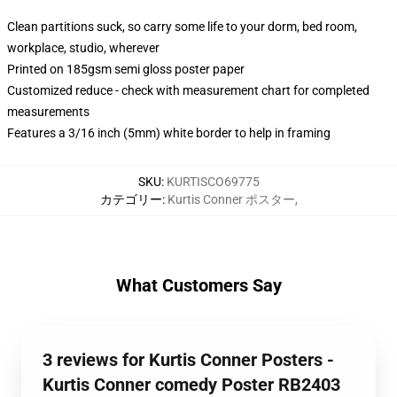
Clean partitions suck, so carry some life to your dorm, bed room,
workplace, studio, wherever
Printed on 185gsm semi gloss poster paper
Customized reduce - check with measurement chart for completed
measurements
Features a 3/16 inch (5mm) white border to help in framing
SKU
:
KURTISCO69775
カテゴリー
:
Kurtis Conner ポスター
,
What Customers Say
3 reviews for Kurtis Conner Posters -
Kurtis Conner comedy Poster RB2403