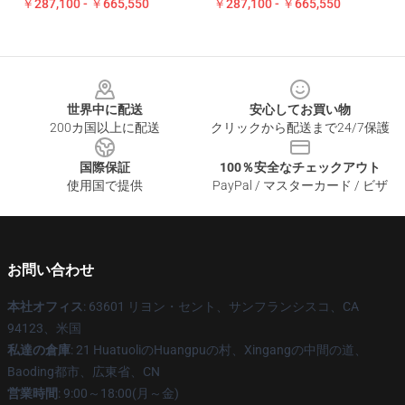
￥287,100 - ￥665,550
￥287,100 - ￥665,550
Footer
世界中に配送
安心してお買い物
200カ国以上に配送
クリックから配送まで24/7保護
国際保証
100％安全なチェックアウト
使用国で提供
PayPal / マスターカード / ビザ
お問い合わせ
本社オフィス
: 63601 リヨン・セント、サンフランシスコ、CA
94123、米国
私達の倉庫
: 21 HuatuoliのHuangpuの村、Xingangの中間の道、
Baoding都市、広東省、CN
営業時間
: 9:00～18:00(月～金)