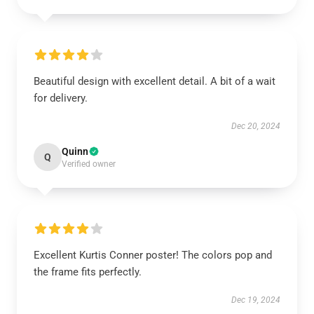
Beautiful design with excellent detail. A bit of a wait
for delivery.
Dec 20, 2024
Quinn
Q
Verified owner
Excellent Kurtis Conner poster! The colors pop and
the frame fits perfectly.
Dec 19, 2024