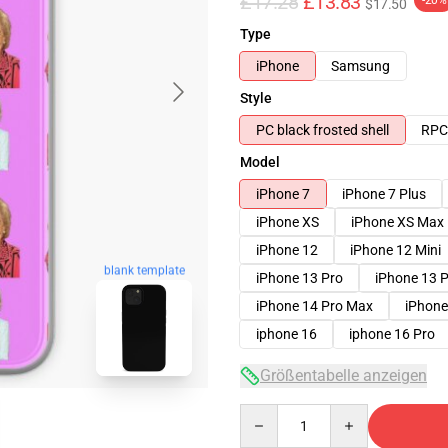
£17.28
£13.83
-20%
$17.50
Type
iPhone
Samsung
Style
PC black frosted shell
RPC 
Model
iPhone 7
iPhone 7 Plus
iPhone XS
iPhone XS Max
iPhone 12
iPhone 12 Mini
blank template
iPhone 13 Pro
iPhone 13 
iPhone 14 Pro Max
iPhone
iphone 16
iphone 16 Pro
Größentabelle anzeigen
Quantity