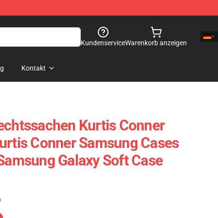
Kundenservice
Warenkorb anzeigen
og
Kontakt
echtssachen Kurtis Conner
Kurtis Conner Samsung Cases
 Samsung Galaxy Soft Case
)