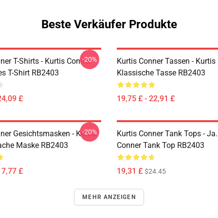
Beste Verkäufer Produkte
-20%
ner T-Shirts - Kurtis Conner
Kurtis Conner Tassen - Kurtis
es T-Shirt RB2403
Klassische Tasse RB2403
24,09 £
19,75 £ - 22,91 £
-20%
nner Gesichtsmasken - Kurtis
Kurtis Conner Tank Tops - Ja.
lache Maske RB2403
Conner Tank Top RB2403
17,77 £
19,31 £
$24.45
MEHR ANZEIGEN