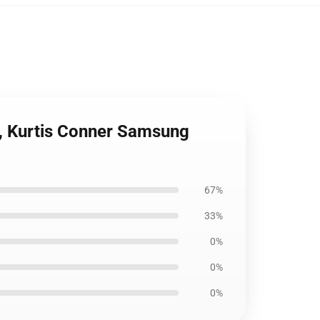
s, Kurtis Conner Samsung
67%
33%
0%
0%
0%