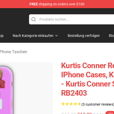
FREE
shipping on orders over $100
se Shop
op
Nach Kategorie einkaufen
Bestellung verfolgen
Bl
 iPhone Taschen
Kurtis Conner R
IPhone Cases, 
- Kurtis Conner
RB2403
(3 customer reviews