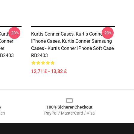
-20%
-20%
urtis
Kurtis Conner Cases, Kurtis Conner
Conner
IPhone Cases, Kurtis Conner Samsung
er
Cases - Kurtis Conner IPhone Soft Case
RB2403
RB2403
12,71 £ - 13,82 £
e
100% Sicherer Checkout
ten
PayPal / MasterCard / Visa