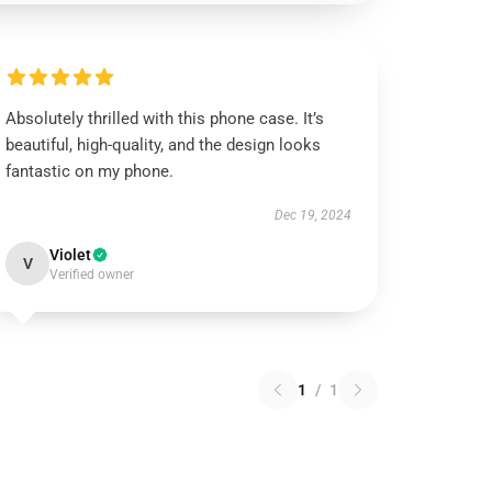
Absolutely thrilled with this phone case. It’s
beautiful, high-quality, and the design looks
fantastic on my phone.
Dec 19, 2024
Violet
V
Verified owner
1
/
1