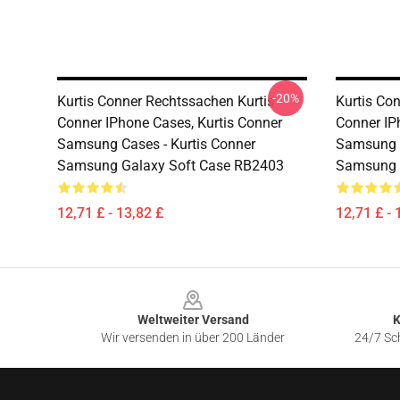
-20%
Kurtis Conner Rechtssachen Kurtis
Kurtis Co
Conner IPhone Cases, Kurtis Conner
Conner IP
Samsung Cases - Kurtis Conner
Samsung C
Samsung Galaxy Soft Case RB2403
Samsung 
12,71 £ - 13,82 £
12,71 £ - 
Footer
Weltweiter Versand
K
Wir versenden in über 200 Länder
24/7 Sch