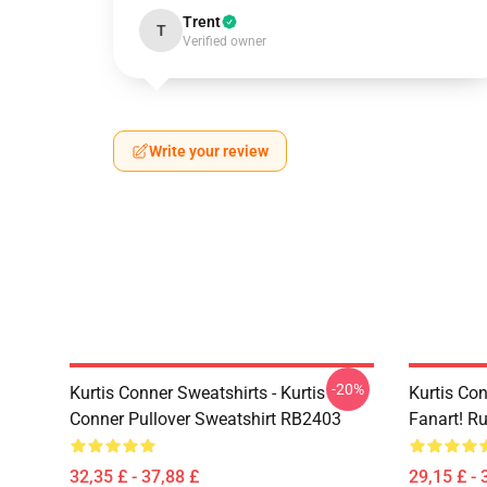
Trent
T
Verified owner
Write your review
-20%
Kurtis Conner Sweatshirts - Kurtis
Kurtis Co
Conner Pullover Sweatshirt RB2403
Fanart! R
32,35 £ - 37,88 £
29,15 £ - 