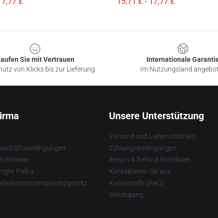
17,77 £
15,71 £ - 17,77 £
aufen Sie mit Vertrauen
Internationale Garanti
utz von Klicks bis zur Lieferung
Im Nutzungsland angebo
irma
Unsere Unterstützung
Versand und Lieferrichtlinien
Geschäftsbedingungen
Zahlungsbedingungen
ichtlinien
Return & Refund Richtlinien
ight Policy
Kontaktieren Sie uns
eferkettentransparenzgesetz
Kundenhilfe (FAQ)
Werdegang