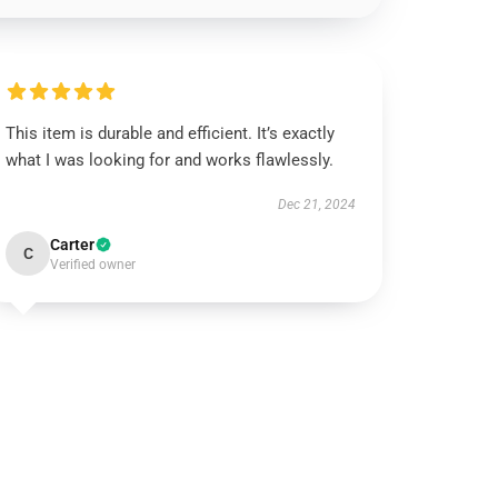
This item is durable and efficient. It’s exactly
what I was looking for and works flawlessly.
Dec 21, 2024
Carter
C
Verified owner