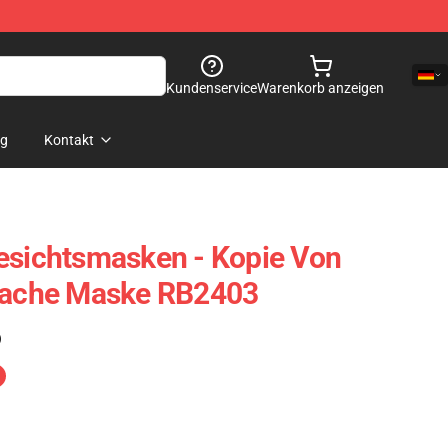
Kundenservice
Warenkorb anzeigen
og
Kontakt
esichtsmasken - Kopie Von
Flache Maske RB2403
)