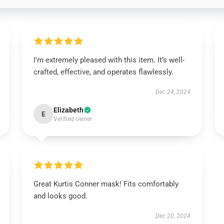
I'm extremely pleased with this item. It’s well-
crafted, effective, and operates flawlessly.
Dec 24, 2024
Elizabeth
E
Verified owner
Great Kurtis Conner mask! Fits comfortably
and looks good.
Dec 20, 2024