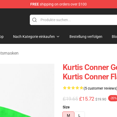
FREE
shipping on orders over $100
se Shop
op
Nach Kategorie einkaufen
Bestellung verfolgen
Bl
chtsmasken
Kurtis Conner G
Kurtis Conner 
(5 customer reviews
£19.65
£15.72
-20%
$19.90
Size
M
L