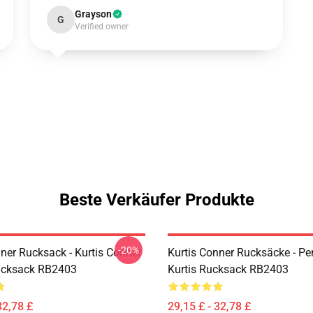
Grayson
G
Verified owner
Beste Verkäufer Produkte
-20%
nner Rucksack - Kurtis Conner
Kurtis Conner Rucksäcke - Pen
ucksack RB2403
Kurtis Rucksack RB2403
32,78 £
29,15 £ - 32,78 £