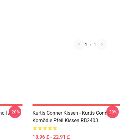
1
/
1
-20%
-20%
cil Arts
Kurtis Conner Kissen - Kurtis Conner
Komödie Pfeil Kissen RB2403
18,96 £ - 22,91 £