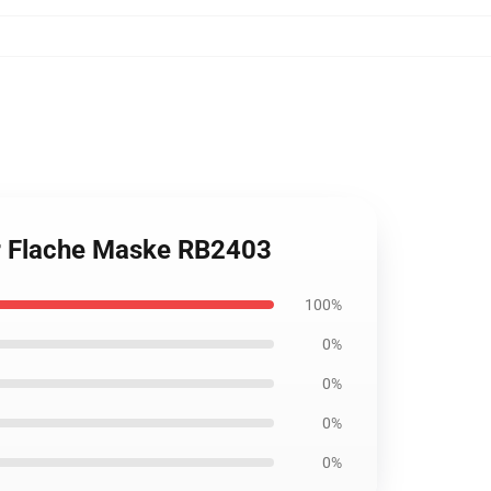
er Flache Maske RB2403
100%
0%
0%
0%
0%