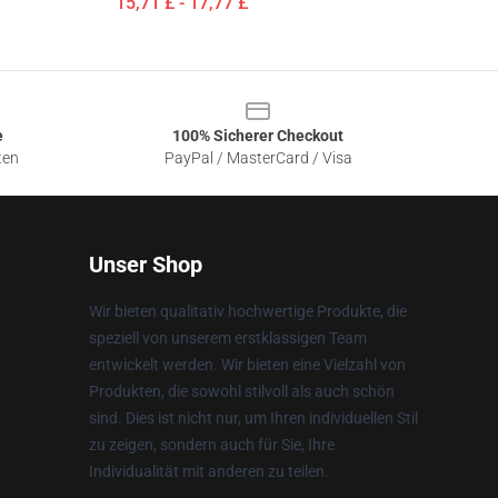
15,71 £ - 17,77 £
e
100% Sicherer Checkout
ten
PayPal / MasterCard / Visa
Unser Shop
Wir bieten qualitativ hochwertige Produkte, die
speziell von unserem erstklassigen Team
entwickelt werden. Wir bieten eine Vielzahl von
Produkten, die sowohl stilvoll als auch schön
sind. Dies ist nicht nur, um Ihren individuellen Stil
zu zeigen, sondern auch für Sie, Ihre
Individualität mit anderen zu teilen.