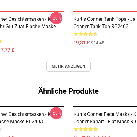
-20%
nner Gesichtsmasken - Kurtis
Kurtis Conner Tank Tops - Ja.
hr Gut Zitat Flache Maske
Conner Tank Top RB2403
19,31 £
$24.45
17,77 £
MEHR ANZEIGEN
Ähnliche Produkte
-20%
nner Gesichtsmasken - Kurtis
Kurtis Conner Face Masks - K
lache Maske RB2403
Conner Fanart ! Flat Mask R