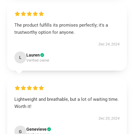
The product fulfills its promises perfectly; it's a
trustworthy option for anyone.
Dec 24, 2024
Lauren
L
Verified owner
Lightweight and breathable, but a lot of waiting time.
Worth it!
Dec 20, 2024
Genevieve
G