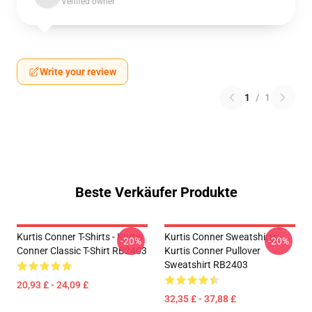
Verified owner
Write your review
1
/
1
Beste Verkäufer Produkte
Kurtis Conner T-Shirts - Kurtis
Kurtis Conner Sweatshirts -
-20%
-20%
Conner Classic T-Shirt RB2403
Kurtis Conner Pullover
Sweatshirt RB2403
20,93 £ - 24,09 £
32,35 £ - 37,88 £