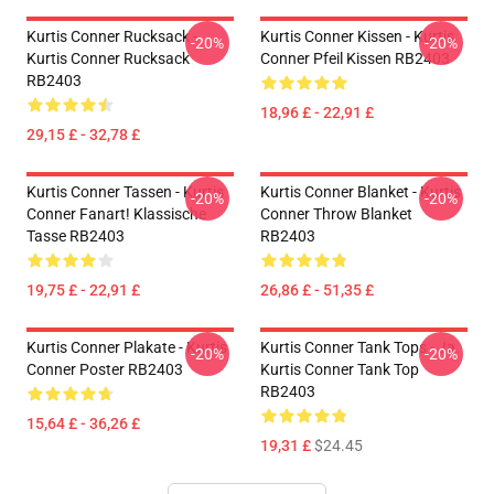
Kurtis Conner Rucksack -
Kurtis Conner Kissen - Kurtis
-20%
-20%
Kurtis Conner Rucksack
Conner Pfeil Kissen RB2403
RB2403
18,96 £ - 22,91 £
29,15 £ - 32,78 £
Kurtis Conner Tassen - Kurtis
Kurtis Conner Blanket - Kurtis
-20%
-20%
Conner Fanart! Klassische
Conner Throw Blanket
Tasse RB2403
RB2403
19,75 £ - 22,91 £
26,86 £ - 51,35 £
Kurtis Conner Plakate - Kurtis
Kurtis Conner Tank Tops - Ja.
-20%
-20%
Conner Poster RB2403
Kurtis Conner Tank Top
RB2403
15,64 £ - 36,26 £
19,31 £
$24.45