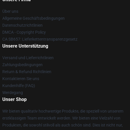
Über uns
Allgemeine Geschäftsbedingungen
Datenschutzrichtlinien
DMCA - Copyright Policy
CA SB657: Lieferkettentransparenzgesetz
Unsere Unterstützung
Versand und Lieferrichtlinien
Zahlungsbedingungen
Return & Refund Richtlinien
Kontaktieren Sie uns
Kundenhilfe (FAQ)
Werdegang
Unser Shop
Wir bieten qualitativ hochwertige Produkte, die speziell von unserem
erstklassigen Team entwickelt werden. Wir bieten eine Vielzahl von
Produkten, die sowohl stilvoll als auch schön sind. Dies ist nicht nur,