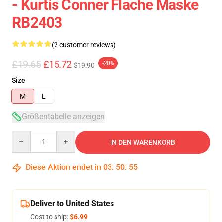
- Kurtis Conner Flache Maske
RB2403
(2 customer reviews)
£19.65
£15.72
-20%
$19.90
Size
M
L
Größentabelle anzeigen
Quantity
IN DEN WARENKORB
Diese Aktion endet in
03
:
50
:
54
Deliver to United States
Cost to ship:
$6.99