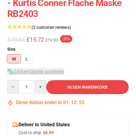
- Kurtis Conner Flache Maske
RB2403
(2 customer reviews)
£19.65
£15.72
-20%
$19.90
Size
M
L
Größentabelle anzeigen
Quantity
IN DEN WARENKORB
Diese Aktion endet in
01
:
12
:
54
Deliver to United States
Cost to ship:
$6.99