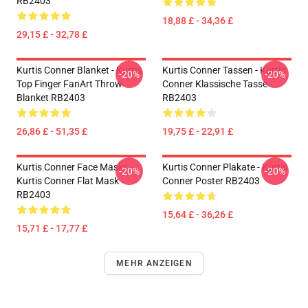
RB2403
18,88 £ - 34,36 £
29,15 £ - 32,78 £
Kurtis Conner Blanket - Kurtis
Kurtis Conner Tassen - Kurtis
-20%
-20%
Top Finger FanArt Throw
Conner Klassische Tasse
Blanket RB2403
RB2403
26,86 £ - 51,35 £
19,75 £ - 22,91 £
Kurtis Conner Face Masks -
Kurtis Conner Plakate - Kurtis
-20%
-20%
Kurtis Conner Flat Mask
Conner Poster RB2403
RB2403
15,64 £ - 36,26 £
15,71 £ - 17,77 £
MEHR ANZEIGEN