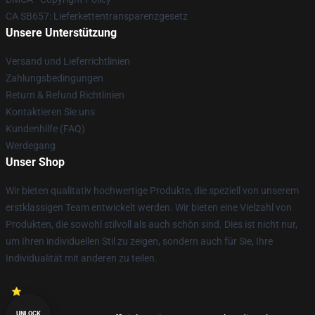
CA SB657: Lieferkettentransparenzgesetz
Unsere Unterstützung
Versand und Lieferrichtlinien
Zahlungsbedingungen
Return & Refund Richtlinien
Kontaktieren Sie uns
Kundenhilfe (FAQ)
Werdegang
Unser Shop
Wir bieten qualitativ hochwertige Produkte, die speziell von unserem
erstklassigen Team entwickelt werden. Wir bieten eine Vielzahl von
Produkten, die sowohl stilvoll als auch schön sind. Dies ist nicht nur,
um Ihren individuellen Stil zu zeigen, sondern auch für Sie, Ihre
Individualität mit anderen zu teilen.
UNLOCK