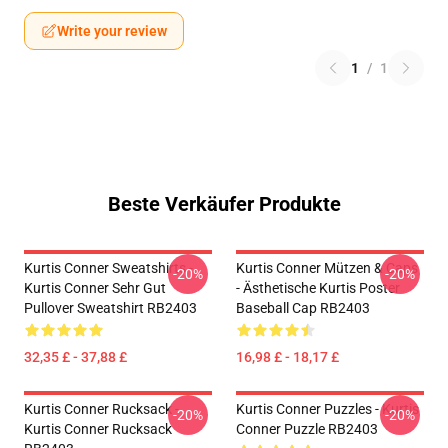
Write your review
1
/
1
Beste Verkäufer Produkte
Kurtis Conner Sweatshirts -
Kurtis Conner Mützen & Caps
-20%
-20%
Kurtis Conner Sehr Gut
- Ästhetische Kurtis Poster
Pullover Sweatshirt RB2403
Baseball Cap RB2403
32,35 £ - 37,88 £
16,98 £ - 18,17 £
Kurtis Conner Rucksack -
Kurtis Conner Puzzles - Kurtis
-20%
-20%
Kurtis Conner Rucksack
Conner Puzzle RB2403