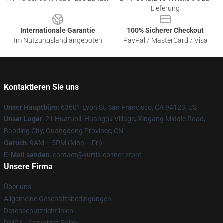
Lieferung
Internationale Garantie
100% Sicherer Checkout
Im Nutzungsland angeboten
PayPal / MasterCard / Visa
Kontaktieren Sie uns
Unser Hauptbüro
: 63601 Lyon St, San Francisco, CA 94123, US
Unser Lager
: 21 Huatuoli, Huangpu Village, Xingang Middle Road,
Baoding City, Guangdong Province, CN
Geruch
: 9AM – 5PM (Mon – Fri)
E-Mail senden
: contact@kurtis-conner.store
Unsere Firma
Über uns
Allgemeine Geschäftsbedingungen
Datenschutzrichtlinien
DMCA - Copyright Policy