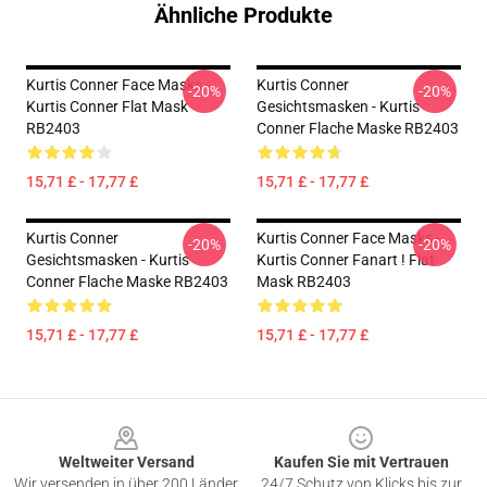
Ähnliche Produkte
Kurtis Conner Face Masks -
Kurtis Conner
-20%
-20%
Kurtis Conner Flat Mask
Gesichtsmasken - Kurtis
RB2403
Conner Flache Maske RB2403
15,71 £ - 17,77 £
15,71 £ - 17,77 £
Kurtis Conner
Kurtis Conner Face Masks -
-20%
-20%
Gesichtsmasken - Kurtis
Kurtis Conner Fanart ! Flat
Conner Flache Maske RB2403
Mask RB2403
15,71 £ - 17,77 £
15,71 £ - 17,77 £
Footer
Weltweiter Versand
Kaufen Sie mit Vertrauen
Wir versenden in über 200 Länder
24/7 Schutz von Klicks bis zur