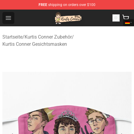
FREE
shipping on orders over $100
Kurtis Conner Store - Official Kurtis Conner Merchandise
Open menu
Startseite
/
Kurtis Conner Zubehör
/
Kurtis Conner Gesichtsmasken