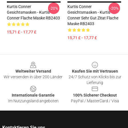
Kurtis Conner
Kurtis Conner
-20%
-20%
Gesichtsmasken - Kurtis
Gesichtsmasken - Kurtis
Conner Flache Maske RB2403
Conner Sehr Gut Zitat Flache
Maske RB2403
15,71 £ - 17,77 £
15,71 £ - 17,77 £
Footer
Weltweiter Versand
Kaufen Sie mit Vertrauen
Wir versenden in über 200 Länder
24/7 Schutz von Klicks bis zur
Lieferung
Internationale Garantie
100% Sicherer Checkout
Im Nutzungsland angeboten
PayPal / MasterCard / Visa
Kontaktieren Sie uns