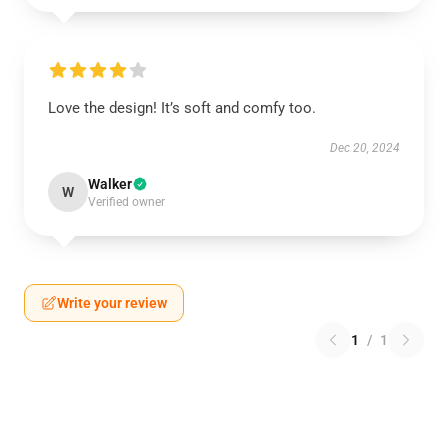
Love the design! It’s soft and comfy too.
Dec 20, 2024
Walker
W
Verified owner
Write your review
1
/
1