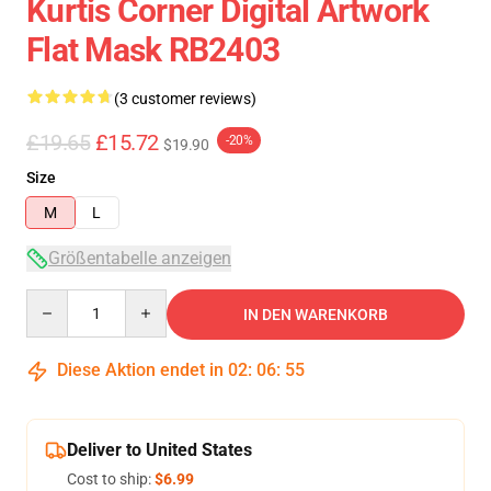
Kurtis Corner Digital Artwork
Flat Mask RB2403
(3 customer reviews)
£19.65
£15.72
-20%
$19.90
Size
M
L
Größentabelle anzeigen
Quantity
IN DEN WARENKORB
Diese Aktion endet in
02
:
06
:
54
Deliver to United States
Cost to ship:
$6.99