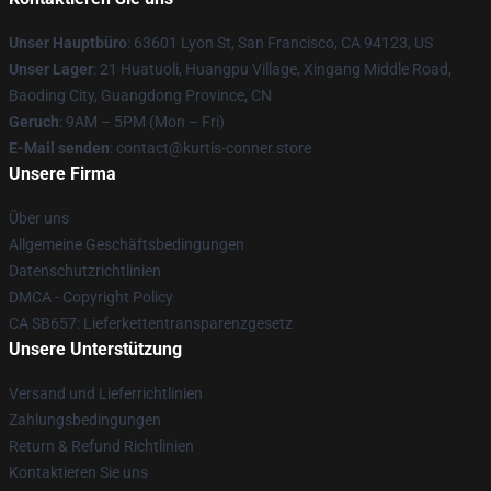
Unser Hauptbüro
: 63601 Lyon St, San Francisco, CA 94123, US
Unser Lager
: 21 Huatuoli, Huangpu Village, Xingang Middle Road,
Baoding City, Guangdong Province, CN
Geruch
: 9AM – 5PM (Mon – Fri)
E-Mail senden
: contact@kurtis-conner.store
Unsere Firma
Über uns
Allgemeine Geschäftsbedingungen
Datenschutzrichtlinien
DMCA - Copyright Policy
CA SB657: Lieferkettentransparenzgesetz
Unsere Unterstützung
Versand und Lieferrichtlinien
Zahlungsbedingungen
Return & Refund Richtlinien
Kontaktieren Sie uns