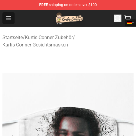
FREE
shipping on orders over $100
Kurtis Conner Store - Official Kurtis Conner Merchandise
Open menu
Startseite
/
Kurtis Conner Zubehör
/
Kurtis Conner Gesichtsmasken