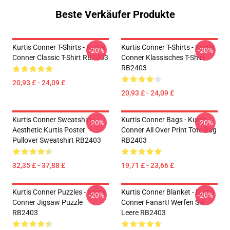
Beste Verkäufer Produkte
Kurtis Conner T-Shirts - Kurtis
Kurtis Conner T-Shirts - Kurtis
-20%
-20%
Conner Classic T-Shirt RB2403
Conner Klassisches T-Shirt
RB2403
20,93 £ - 24,09 £
20,93 £ - 24,09 £
Kurtis Conner Sweatshirts -
Kurtis Conner Bags - Kurtis
-20%
-20%
Aesthetic Kurtis Poster
Conner All Over Print Tote Bag
Pullover Sweatshirt RB2403
RB2403
32,35 £ - 37,88 £
19,71 £ - 23,66 £
Kurtis Conner Puzzles - Kurtis
Kurtis Conner Blanket - Kurtis
-20%
-20%
Conner Jigsaw Puzzle
Conner Fanart! Werfen Sie
RB2403
Leere RB2403