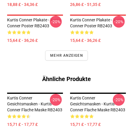
18,88 £ - 34,36 £
26,86 £ - 51,35 £
Kurtis Conner Plakate - Kurtis
Kurtis Conner Plakate - Kurtis
-20%
-20%
Conner Poster RB2403
Conner Poster RB2403
15,64 £ - 36,26 £
15,64 £ - 36,26 £
MEHR ANZEIGEN
Ähnliche Produkte
Kurtis Conner
Kurtis Conner
-20%
-20%
Gesichtsmasken - Kurtis
Gesichtsmasken - Kurtis
Conner Flache Maske RB2403
Conner Flache Maske RB2403
15,71 £ - 17,77 £
15,71 £ - 17,77 £