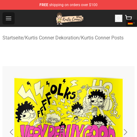
FREE
shipping on orders over $100
Kurtis Conner Store - Official Kurtis Conner Merchandise
Open menu
Startseite
/
Kurtis Conner Dekoration
/
Kurtis Conner Posts