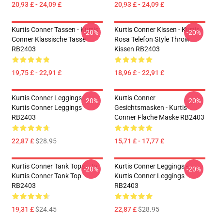
20,93 £ - 24,09 £
20,93 £ - 24,09 £
Kurtis Conner Tassen - Kurtis
Kurtis Conner Kissen - Kurtis
-20%
-20%
Conner Klassische Tasse
Rosa Telefon Style Throw
RB2403
Kissen RB2403
19,75 £ - 22,91 £
18,96 £ - 22,91 £
Kurtis Conner Leggings -
Kurtis Conner
-20%
-20%
Kurtis Conner Leggings
Gesichtsmasken - Kurtis
RB2403
Conner Flache Maske RB2403
22,87 £
$28.95
15,71 £ - 17,77 £
Kurtis Conner Tank Tops - Ja.
Kurtis Conner Leggings -
-20%
-20%
Kurtis Conner Tank Top
Kurtis Conner Leggings
RB2403
RB2403
19,31 £
$24.45
22,87 £
$28.95