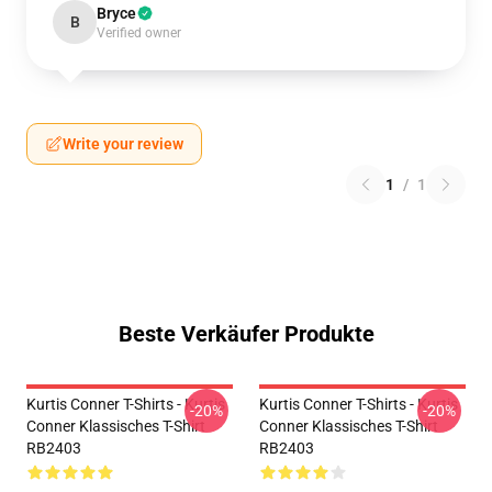
Bryce
B
Verified owner
Write your review
1
/
1
Beste Verkäufer Produkte
Kurtis Conner T-Shirts - Kurtis
Kurtis Conner T-Shirts - Kurtis
-20%
-20%
Conner Klassisches T-Shirt
Conner Klassisches T-Shirt
RB2403
RB2403