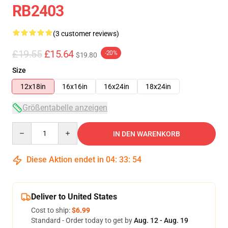
RB2403
(3 customer reviews)
£19.55
£15.64
-20%
$19.80
Size
12x18in
16x16in
16x24in
18x24in
Größentabelle anzeigen
Quantity
IN DEN WARENKORB
Diese Aktion endet in
04
:
33
:
54
Deliver to United States
Cost to ship:
$6.99
Standard - Order today to get by
Aug. 12 - Aug. 19