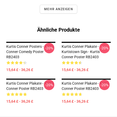
MEHR ANZEIGEN
Ähnliche Produkte
Kurtis Conner Posters - Kurtis
Kurtis Conner Plakate -
-20%
-20%
Conner Comedy Poster
Kurtistown Sign - Kurtis
RB2403
Conner Poster RB2403
15,64 £ - 36,26 £
15,64 £ - 36,26 £
Kurtis Conner Plakate - Kurtis
Kurtis Conner Plakate - Kurtis
-20%
-20%
Conner Poster RB2403
Conner Poster RB2403
15,64 £ - 36,26 £
15,64 £ - 36,26 £