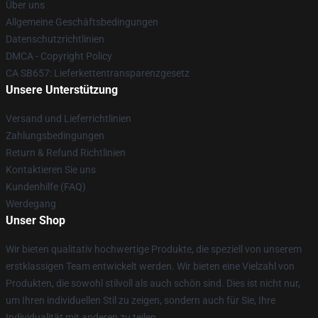
Über uns
Allgemeine Geschäftsbedingungen
Datenschutzrichtlinien
DMCA - Copyright Policy
CA SB657: Lieferkettentransparenzgesetz
Unsere Unterstützung
Versand und Lieferrichtlinien
Zahlungsbedingungen
Return & Refund Richtlinien
Kontaktieren Sie uns
Kundenhilfe (FAQ)
Werdegang
Unser Shop
Wir bieten qualitativ hochwertige Produkte, die speziell von unserem
erstklassigen Team entwickelt werden. Wir bieten eine Vielzahl von
Produkten, die sowohl stilvoll als auch schön sind. Dies ist nicht nur,
um Ihren individuellen Stil zu zeigen, sondern auch für Sie, Ihre
Individualität mit anderen zu teilen.