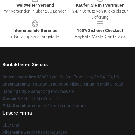
Weltweiter Versand
Kaufen Sie mit Vertrauen
Wir versenden in über 200 Länder
24/7 Schutz von Klicks bis zur
Lieferung
Internationale Garantie
100% Sicherer Checkout
Im Nutzungsland angeboten
PayPal / MasterCard / Visa
Kontaktieren Sie uns
Unser Hauptbüro
: 63601 Lyon St, San Francisco, CA 94123, US
Unser Lager
: 21 Huatuoli, Huangpu Village, Xingang Middle Road,
Baoding City, Guangdong Province, CN
Geruch
: 9AM – 5PM (Mon – Fri)
E-Mail senden
: contact@kurtis-conner.store
Unsere Firma
Über uns
Allgemeine Geschäftsbedingungen