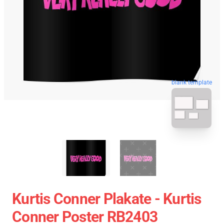
blank template
Kurtis Conner Plakate - Kurtis
Conner Poster RB2403