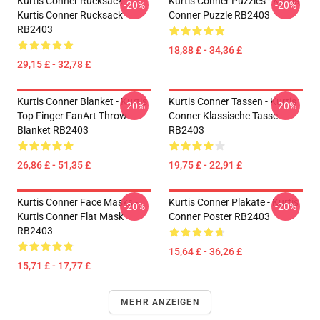
Kurtis Conner Rucksack -
Kurtis Conner Puzzles - Kurtis
-20%
-20%
Kurtis Conner Rucksack
Conner Puzzle RB2403
RB2403
18,88 £ - 34,36 £
29,15 £ - 32,78 £
Kurtis Conner Blanket - Kurtis
Kurtis Conner Tassen - Kurtis
-20%
-20%
Top Finger FanArt Throw
Conner Klassische Tasse
Blanket RB2403
RB2403
26,86 £ - 51,35 £
19,75 £ - 22,91 £
Kurtis Conner Face Masks -
Kurtis Conner Plakate - Kurtis
-20%
-20%
Kurtis Conner Flat Mask
Conner Poster RB2403
RB2403
15,64 £ - 36,26 £
15,71 £ - 17,77 £
MEHR ANZEIGEN