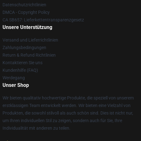
Datenschutzrichtlinien
DMCA - Copyright Policy
CA SB657: Lieferkettentransparenzgesetz
Unsere Unterstützung
Versand und Lieferrichtlinien
Zahlungsbedingungen
Return & Refund Richtlinien
Kontaktieren Sie uns
Kundenhilfe (FAQ)
Werdegang
Unser Shop
Wir bieten qualitativ hochwertige Produkte, die speziell von unserem
erstklassigen Team entwickelt werden. Wir bieten eine Vielzahl von
Produkten, die sowohl stilvoll als auch schön sind. Dies ist nicht nur,
um Ihren individuellen Stil zu zeigen, sondern auch für Sie, Ihre
Individualität mit anderen zu teilen.