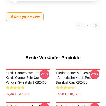
Write your review
1
/
1
Beste Verkäufer Produkte
Kurtis Conner Sweatshirts -
Kurtis Conner Mützen & Caps
-20%
-20%
Kurtis Conner Sehr Gut
- Ästhetische Kurtis Poster
Pullover Sweatshirt RB2403
Baseball Cap RB2403
32,35 £ - 37,88 £
16,98 £ - 18,17 £