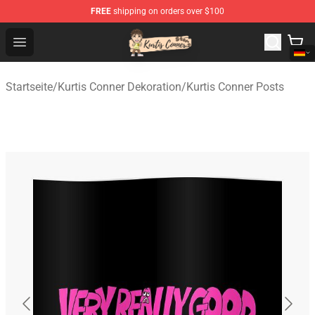
FREE
shipping on orders over $100
Kurtis Conner Store - Official Kurtis Conner Merchandise
Open menu
Startseite
/
Kurtis Conner Dekoration
/
Kurtis Conner Posts