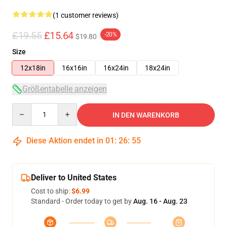
(1 customer reviews)
£19.55
£15.64
-20%
$19.80
Size
12x18in
16x16in
16x24in
18x24in
Größentabelle anzeigen
Quantity
IN DEN WARENKORB
Diese Aktion endet in
01
:
26
:
55
Deliver to United States
Cost to ship:
$6.99
Standard - Order today to get by
Aug. 16 - Aug. 23