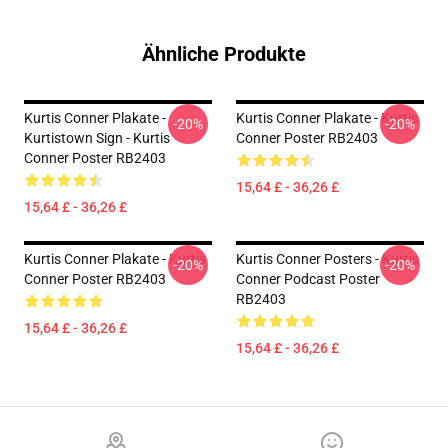
Ähnliche Produkte
Kurtis Conner Plakate -
Kurtis Conner Plakate - Kurtis
-20%
-20%
Kurtistown Sign - Kurtis
Conner Poster RB2403
Conner Poster RB2403
15,64 £ - 36,26 £
15,64 £ - 36,26 £
Kurtis Conner Plakate - Kurtis
Kurtis Conner Posters - Kurtis
-20%
-20%
Conner Poster RB2403
Conner Podcast Poster
RB2403
15,64 £ - 36,26 £
15,64 £ - 36,26 £
Footer