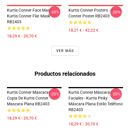
Kurtis Conner Face Masks -
Kurtis Conner Posters - Kurtis
-20%
-20%
Kurtis Conner Flat Mask
Conner Poster RB2403
RB2403
18,21 € - 42,22 €
18,29 € - 20,70 €
VER MÁS
Productos relacionados
Kurtis Conner Máscaras -
Kurtis Conner Máscaras
-20%
-20%
Copia De Kurtis Conner
Faciales - Kurtis Pinky
Mascara Plana RB2403
Máscara Plana Estilo Teléfono
RB2403
18,29 € - 20,70 €
18,29 € - 20,70 €