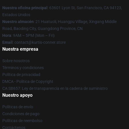
Nuestra oficina principal
: 63601 Lyon St, San Francisco, CA 94123,
Estados Unidos
Nuestro almacén
: 21 Huatuoli, Huangpu Village, Xingang Middle
Road, Baoding City, Guangdong Province, CN
Hora
: 9AM – 5PM (Mon – Fri)
Email
: contact@kurtis-conner.store
Nuestra empresa
Sobre nosotros
Términos y condiciones
Política de privacidad
DMCA - Política de Copyright
CA SB657: Ley de transparencia en la cadena de suministro
Nuestro apoyo
Políticas de envío
Condiciones de pago
Políticas de reembolso
Contáctenos