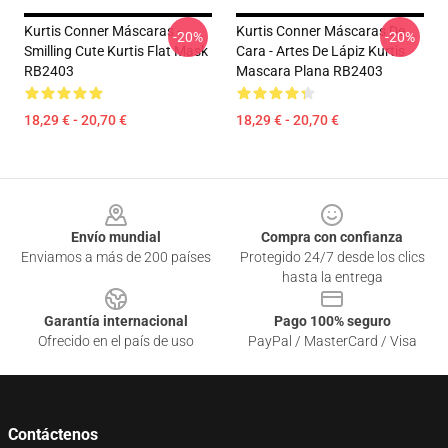
Kurtis Conner Máscaras -
Kurtis Conner Máscaras De
-20%
-20%
Smilling Cute Kurtis Flat Mask
Cara - Artes De Lápiz Kurtis
RB2403
Mascara Plana RB2403
18,29 € - 20,70 €
18,29 € - 20,70 €
Footer
Envío mundial
Compra con confianza
Enviamos a más de 200 países
Protegido 24/7 desde los clics
hasta la entrega
Garantía internacional
Pago 100% seguro
Ofrecido en el país de uso
PayPal / MasterCard / Visa
Contáctenos