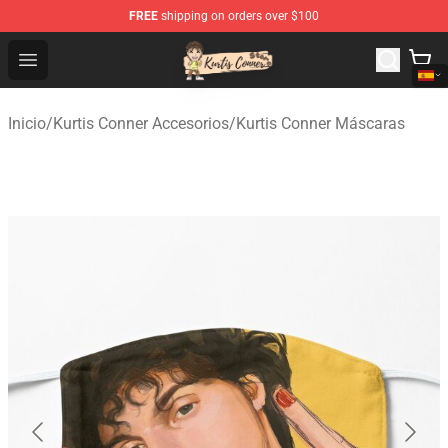
FREE
shipping on orders over $100
Kurtis Conner Store - Official Kurtis Conner Merchandise
Open menu
Inicio
/
Kurtis Conner Accesorios
/
Kurtis Conner Máscaras