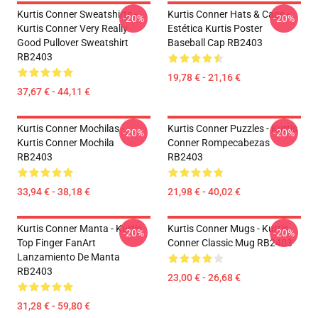
Kurtis Conner Sweatshirts -
Kurtis Conner Hats & Caps -
-20%
-20%
Kurtis Conner Very Really
Estética Kurtis Poster
Good Pullover Sweatshirt
Baseball Cap RB2403
RB2403
19,78 € - 21,16 €
37,67 € - 44,11 €
Kurtis Conner Mochilas -
Kurtis Conner Puzzles - Kurtis
-20%
-20%
Kurtis Conner Mochila
Conner Rompecabezas
RB2403
RB2403
33,94 € - 38,18 €
21,98 € - 40,02 €
Kurtis Conner Manta - Kurtis
Kurtis Conner Mugs - Kurtis
-20%
-20%
Top Finger FanArt
Conner Classic Mug RB2403
Lanzamiento De Manta
RB2403
23,00 € - 26,68 €
31,28 € - 59,80 €