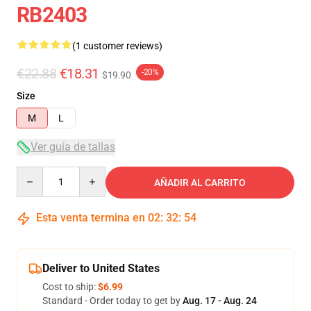
RB2403
(1 customer reviews)
€22.88
€18.31
-20%
$19.90
Size
M
L
Ver guía de tallas
Quantity
AÑADIR AL CARRITO
Esta venta termina en
02
:
32
:
54
Deliver to United States
Cost to ship:
$6.99
Standard - Order today to get by
Aug. 17 - Aug. 24