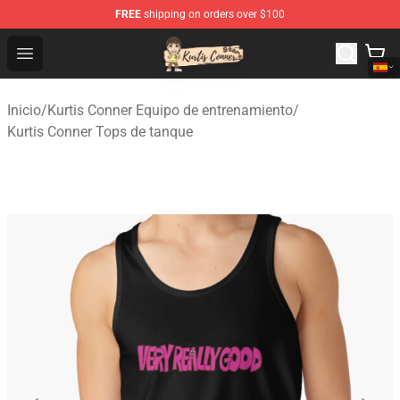
FREE
shipping on orders over $100
Kurtis Conner Store - Official Kurtis Conner Merchandise
Open menu
Inicio
/
Kurtis Conner Equipo de entrenamiento
/
Kurtis Conner Tops de tanque