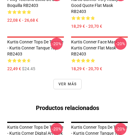
Boquilla RB2403
Good Quote Flat Mask
RB2403
22,08 € - 26,68 €
18,29 € - 20,70 €
Kurtis Conner Tops De Tanque
Kurtis Conner Face Masks -
-20%
-20%
- Kurtis Conner Tanque Top
Kurtis Conner Flat Mask
RB2403
RB2403
22,49 €
$24.45
18,29 € - 20,70 €
VER MÁS
Productos relacionados
Kurtis Conner Tops De Tanque
Kurtis Conner Tops De Tanque
-20%
-20%
- Kurtis Corner Digital Artwork
- Kurtis Conner Tanque Top