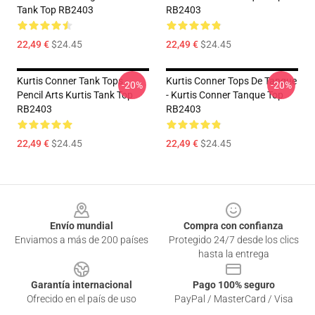
Tank Top RB2403
RB2403
22,49 €
$24.45
22,49 €
$24.45
Kurtis Conner Tank Tops -
Kurtis Conner Tops De Tanque
-20%
-20%
Pencil Arts Kurtis Tank Top
- Kurtis Conner Tanque Top
RB2403
RB2403
22,49 €
$24.45
22,49 €
$24.45
Footer
Envío mundial
Compra con confianza
Enviamos a más de 200 países
Protegido 24/7 desde los clics
hasta la entrega
Garantía internacional
Pago 100% seguro
Ofrecido en el país de uso
PayPal / MasterCard / Visa