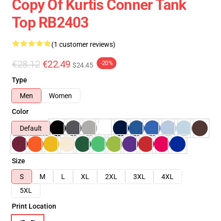
Copy Of Kurtis Conner Tank
Top RB2403
(1 customer reviews)
€28.12
€22.49
-20%
$24.45
Type
Men
Women
Color
Default
Size
S
M
L
XL
2XL
3XL
4XL
5XL
Print Location