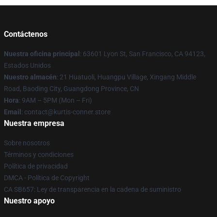
Contáctenos
Nuestra oficina principal
: 63601 Lyon St, San Francisco, CA 94123,
Estados Unidos
Nuestro almacén
: 21 Huatuoli, Huangpu Village, Xingang Middle
Road, Baoding City, Guangdong Province, CN
Hora
: 9AM – 5PM (Mon – Fri)
Email
: contact@kurtis-conner.store
Nuestra empresa
Sobre nosotros
Términos y condiciones
Política de privacidad
DMCA - Política de Copyright
CA SB657: Ley de transparencia en la cadena de suministro
Nuestro apoyo