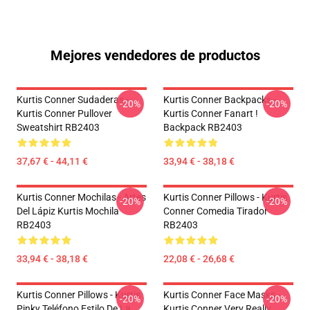
Mejores vendedores de productos
Kurtis Conner Sudaderas -
Kurtis Conner Backpacks -
-20%
-20%
Kurtis Conner Pullover
Kurtis Conner Fanart !
Sweatshirt RB2403
Backpack RB2403
37,67 € - 44,11 €
33,94 € - 38,18 €
Kurtis Conner Mochilas - Artes
Kurtis Conner Pillows - Kurtis
-20%
-20%
Del Lápiz Kurtis Mochila
Conner Comedia Tirador
RB2403
RB2403
33,94 € - 38,18 €
22,08 € - 26,68 €
Kurtis Conner Pillows - Kurtis
Kurtis Conner Face Masks -
-20%
-20%
Pinky Teléfono Estilo De La
Kurtis Conner Very Really