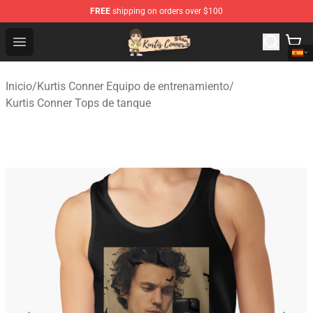
FREE
shipping on orders over $100
Kurtis Conner Store - Official Kurtis Conner Merchandise
Open menu
Inicio
/
Kurtis Conner Equipo de entrenamiento
/
Kurtis Conner Tops de tanque