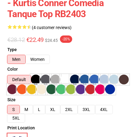
- Kurtis Conner Comedia
Tanque Top RB2403
(4 customer reviews)
€28.12
€22.49
-20%
$24.45
Type
Men
Women
Color
Default
Size
S
M
L
XL
2XL
3XL
4XL
5XL
Print Location