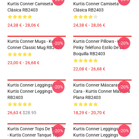
Kurtis Conner Camiseta
Kurtis Conner Camiseta
Clásica RB2403
Clásica RB2403
24,38 € - 28,06 €
24,38 € - 28,06 €
Kurtis Conner Mugs - Kurtis
Kurtis Conner Pillows - Kurtis
-20%
-20%
Conner Classic Mug RB2403
Pinky Teléfono Estilo De La
Boquilla RB2403
23,00 € - 26,68 €
22,08 € - 26,68 €
Kurtis Conner Leggings -
Kurtis Conner Máscaras De
-20%
-20%
Kurtis Conner Leggings
Cara - Kurtis Conner Mascara
RB2403
Plana RB2403
26,63 €
$28.95
18,29 € - 20,70 €
Kurtis Conner Tops De Tanque
Kurtis Conner Leggings -
-20%
-20%
- Kurtis Conner Tanque Top
Kurtis Conner Leggings