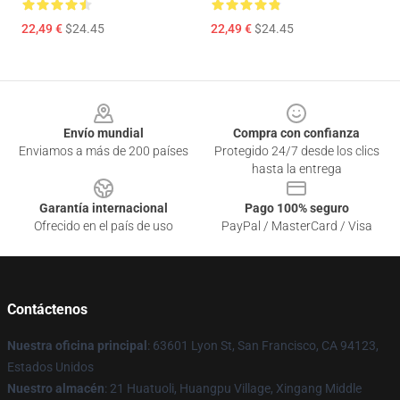
22,49 €
$24.45
22,49 €
$24.45
Footer
Envío mundial
Compra con confianza
Enviamos a más de 200 países
Protegido 24/7 desde los clics
hasta la entrega
Garantía internacional
Pago 100% seguro
Ofrecido en el país de uso
PayPal / MasterCard / Visa
Contáctenos
Nuestra oficina principal
: 63601 Lyon St, San Francisco, CA 94123,
Estados Unidos
Nuestro almacén
: 21 Huatuoli, Huangpu Village, Xingang Middle