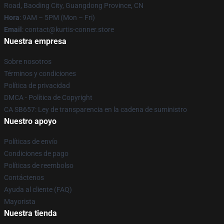
Road, Baoding City, Guangdong Province, CN
Hora
: 9AM – 5PM (Mon – Fri)
Email
: contact@kurtis-conner.store
Nuestra empresa
Sobre nosotros
Términos y condiciones
Política de privacidad
DMCA - Política de Copyright
CA SB657: Ley de transparencia en la cadena de suministro
Nuestro apoyo
Políticas de envío
Condiciones de pago
Políticas de reembolso
Contáctenos
Ayuda al cliente (FAQ)
Mayorista
Nuestra tienda