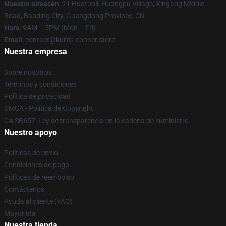
Nuestro almacén
: 21 Huatuoli, Huangpu Village, Xingang Middle
Road, Baoding City, Guangdong Province, CN
Hora
: 9AM – 5PM (Mon – Fri)
Email
: contact@kurtis-conner.store
Nuestra empresa
Sobre nosotros
Términos y condiciones
Política de privacidad
DMCA - Política de Copyright
CA SB657: Ley de transparencia en la cadena de suministro
Nuestro apoyo
Políticas de envío
Condiciones de pago
Políticas de reembolso
Contáctenos
Ayuda al cliente (FAQ)
Mayorista
Nuestra tienda