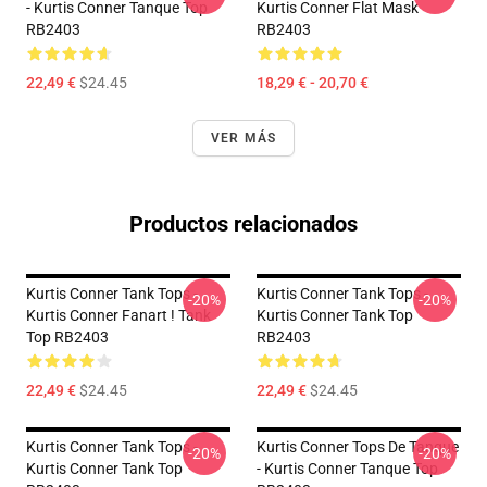
- Kurtis Conner Tanque Top
Kurtis Conner Flat Mask
RB2403
RB2403
22,49 €
$24.45
18,29 € - 20,70 €
VER MÁS
Productos relacionados
Kurtis Conner Tank Tops -
Kurtis Conner Tank Tops -
-20%
-20%
Kurtis Conner Fanart ! Tank
Kurtis Conner Tank Top
Top RB2403
RB2403
22,49 €
$24.45
22,49 €
$24.45
Kurtis Conner Tank Tops -
Kurtis Conner Tops De Tanque
-20%
-20%
Kurtis Conner Tank Top
- Kurtis Conner Tanque Top