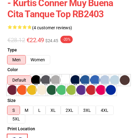
- Kurtis Conner Muy Buena
Cita Tanque Top RB2403
(4 customer reviews)
€28.12
€22.49
-20%
$24.45
Type
Men
Women
Color
Default
Size
S
M
L
XL
2XL
3XL
4XL
5XL
Print Location