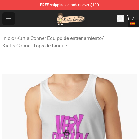
FREE
shipping on orders over $100
Kurtis Conner Store - Official Kurtis Conner Merchandise
Open menu
Inicio
/
Kurtis Conner Equipo de entrenamiento
/
Kurtis Conner Tops de tanque