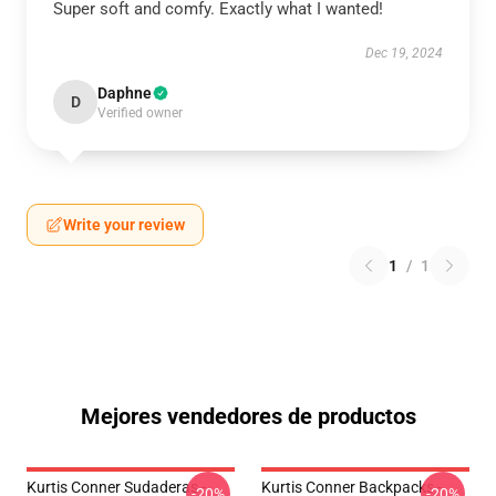
Super soft and comfy. Exactly what I wanted!
Dec 19, 2024
Daphne
D
Verified owner
Write your review
1
/
1
Mejores vendedores de productos
Kurtis Conner Sudaderas -
Kurtis Conner Backpacks -
-20%
-20%