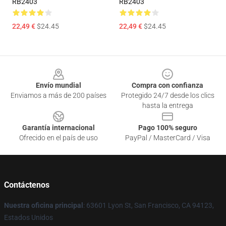
RB2403
RB2403
22,49 €
$24.45
22,49 €
$24.45
Footer
Envío mundial
Compra con confianza
Enviamos a más de 200 países
Protegido 24/7 desde los clics
hasta la entrega
Garantía internacional
Pago 100% seguro
Ofrecido en el país de uso
PayPal / MasterCard / Visa
Contáctenos
Nuestra oficina principal
: 63601 Lyon St, San Francisco, CA 94123,
Estados Unidos