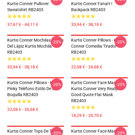
Kurtis Conner Pullover
Kurtis Conner Fanart !
Sweatshirt RB2403
Backpack RB2403
37,67 € - 44,11 €
33,94 € - 38,18 €
Kurtis Conner Mochilas - Artes
Kurtis Conner Pillows - Kurtis
-20%
-20%
Del Lápiz Kurtis Mochila
Conner Comedia Tirador
RB2403
RB2403
33,94 € - 38,18 €
22,08 € - 26,68 €
Kurtis Conner Pillows - Kurtis
Kurtis Conner Face Masks -
-20%
-20%
Pinky Teléfono Estilo De La
Kurtis Conner Very Really
Boquilla RB2403
Good Quote Flat Mask
RB2403
22,08 € - 26,68 €
18,29 € - 20,70 €
Kurtis Conner Tops De Tanque
Kurtis Conner Face Masks -
-20%
-20%