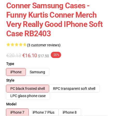
Conner Samsung Cases -
Funny Kurtis Conner Merch
Very Really Good IPhone Soft
Case RB2403
(3 customer reviews)
€20.13
€16.10
-20%
$17.50
Type
iPhone
Samsung
Style
PC black frosted shell
RPC transparent soft shell
LPC glass phone case
Model
iPhone 7
iPhone 7 Plus
iPhone 8