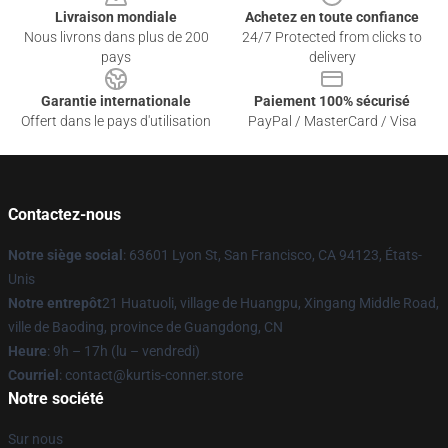
Livraison mondiale
Achetez en toute confiance
Nous livrons dans plus de 200
24/7 Protected from clicks to
pays
delivery
Garantie internationale
Paiement 100% sécurisé
Offert dans le pays d'utilisation
PayPal / MasterCard / Visa
Contactez-nous
Notre siège social
: 63601 Lyon St, San Francisco, CA 94123, États-
Unis
Notre entrepôt
21 Huatuoli, village de Huangpu, Xingang Middle Road,
ville de Baoding, province de Guangdong, CN
Heure
: 9h – 17h (lu – vendredi)
Courriel
: contact@kurtis-conner.store
Notre société
Sur nous