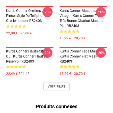
Kurtis Conner Oreillers - Kurtis
Kurtis Conner Masques
-20%
-20%
Pincée Style De Téléphone
Visage - Kurtis Conner Très
Oreiller Lancer RB2403
Très Bonne Citation Masque
Plat RB2403
22,08 € - 26,68 €
18,29 € - 20,70 €
Kurtis Conner Hauts-Citernes -
Kurtis Conner Face Masks -
-20%
-20%
Oui. Kurtis Conner Haut Du
Kurtis Conner Flat Mask
Réservoir RB2403
RB2403
22,49 €
$24.45
18,29 € - 20,70 €
VOIR PLUS
Produits connexes