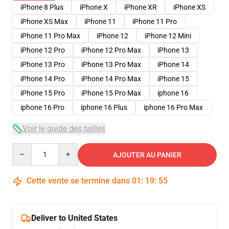
iPhone 8 Plus
iPhone X
iPhone XR
iPhone XS
iPhone XS Max
iPhone 11
iPhone 11 Pro
iPhone 11 Pro Max
iPhone 12
iPhone 12 Mini
iPhone 12 Pro
iPhone 12 Pro Max
iPhone 13
iPhone 13 Pro
iPhone 13 Pro Max
iPhone 14
iPhone 14 Pro
iPhone 14 Pro Max
iPhone 15
iPhone 15 Pro
iPhone 15 Pro Max
iphone 16
iphone 16 Pro
iphone 16 Plus
iphone 16 Pro Max
Voir le guide des tailles
Quantity
AJOUTER AU PANIER
Cette vente se termine dans
01
:
19
:
54
Deliver to United States