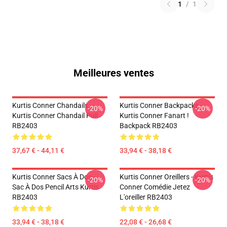
1
/
1
Meilleures ventes
Kurtis Conner Chandails -
Kurtis Conner Backpacks -
-20%
-20%
Kurtis Conner Chandail Pull
Kurtis Conner Fanart !
RB2403
Backpack RB2403
37,67 € - 44,11 €
33,94 € - 38,18 €
Kurtis Conner Sacs À Dos -
Kurtis Conner Oreillers - Kurtis
-20%
-20%
Sac À Dos Pencil Arts Kurtis
Conner Comédie Jetez
RB2403
L'oreiller RB2403
33,94 € - 38,18 €
22,08 € - 26,68 €