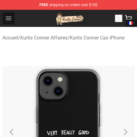
FREE
shipping on orders over $100
Kurtis Conner Store - Official Kurtis Conner Merchandise
Open menu
Accueil
/
Kurtis Conner Affaires
/
Kurtis Conner Cas iPhone