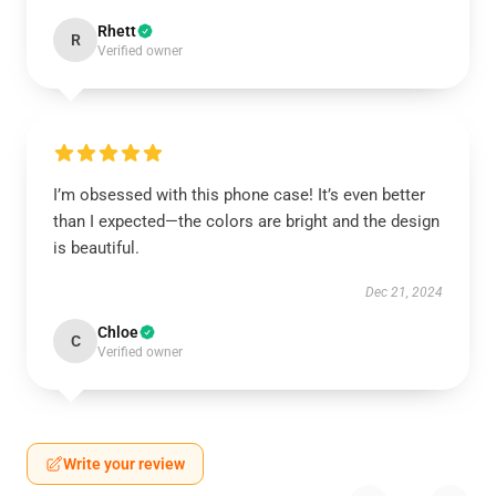
Rhett
R
Verified owner
I’m obsessed with this phone case! It’s even better
than I expected—the colors are bright and the design
is beautiful.
Dec 21, 2024
Chloe
C
Verified owner
Write your review