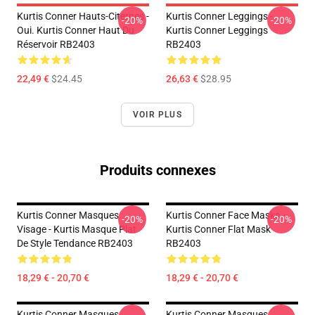
Kurtis Conner Hauts-Citernes -
Kurtis Conner Leggings -
-20%
-20%
Oui. Kurtis Conner Haut Du
Kurtis Conner Leggings
Réservoir RB2403
RB2403
22,49 €
$24.45
26,63 €
$28.95
VOIR PLUS
Produits connexes
Kurtis Conner Masques
Kurtis Conner Face Masks -
-20%
-20%
Visage - Kurtis Masque Plat
Kurtis Conner Flat Mask
De Style Tendance RB2403
RB2403
18,29 € - 20,70 €
18,29 € - 20,70 €
Kurtis Conner Masques
Kurtis Conner Masques