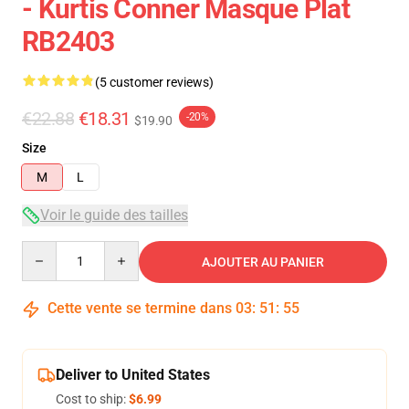
- Kurtis Conner Masque Plat
RB2403
(5 customer reviews)
€22.88
€18.31
-20%
$19.90
Size
M
L
Voir le guide des tailles
Quantity
AJOUTER AU PANIER
Cette vente se termine dans
03
:
51
:
54
Deliver to United States
Cost to ship:
$6.99