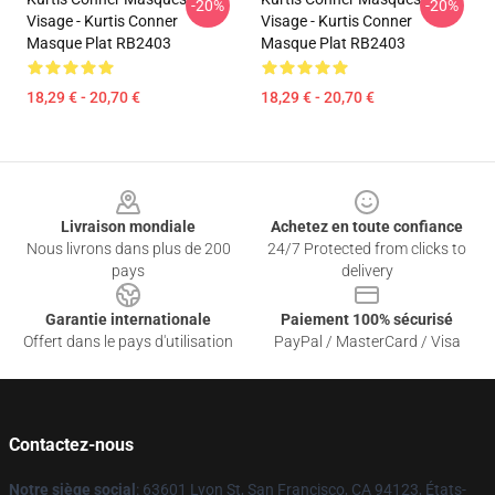
-20%
-20%
Visage - Kurtis Conner
Visage - Kurtis Conner
Masque Plat RB2403
Masque Plat RB2403
18,29 € - 20,70 €
18,29 € - 20,70 €
Footer
Livraison mondiale
Achetez en toute confiance
Nous livrons dans plus de 200
24/7 Protected from clicks to
pays
delivery
Garantie internationale
Paiement 100% sécurisé
Offert dans le pays d'utilisation
PayPal / MasterCard / Visa
Contactez-nous
Notre siège social
: 63601 Lyon St, San Francisco, CA 94123, États-