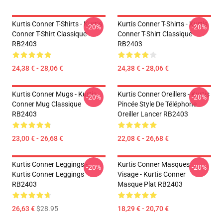
Kurtis Conner T-Shirts - Kurtis
Kurtis Conner T-Shirts - Kurtis
-20%
-20%
Conner T-Shirt Classique
Conner T-Shirt Classique
RB2403
RB2403
24,38 € - 28,06 €
24,38 € - 28,06 €
Kurtis Conner Mugs - Kurtis
Kurtis Conner Oreillers - Kurtis
-20%
-20%
Conner Mug Classique
Pincée Style De Téléphone
RB2403
Oreiller Lancer RB2403
23,00 € - 26,68 €
22,08 € - 26,68 €
Kurtis Conner Leggings -
Kurtis Conner Masques
-20%
-20%
Kurtis Conner Leggings
Visage - Kurtis Conner
RB2403
Masque Plat RB2403
26,63 €
$28.95
18,29 € - 20,70 €