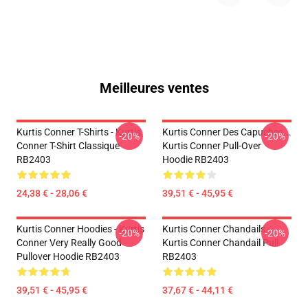
Meilleures ventes
Kurtis Conner T-Shirts - Kurtis
Kurtis Conner Des Capuches...
-20%
-20%
Conner T-Shirt Classique
Kurtis Conner Pull-Over
RB2403
Hoodie RB2403
24,38 € - 28,06 €
39,51 € - 45,95 €
Kurtis Conner Hoodies - Kurtis
Kurtis Conner Chandails -
-20%
-20%
Conner Very Really Good
Kurtis Conner Chandail Pull
Pullover Hoodie RB2403
RB2403
39,51 € - 45,95 €
37,67 € - 44,11 €