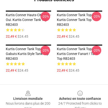
Kurtis Conner Hauts-Citernes -
Kurtis Conner Tank Tops -
-20%
-20%
Oui. Kurtis Conner Tank Top
Kurtis Conner Tank Top
RB2403
RB2403
22,49 €
$24.45
22,49 €
$24.45
Kurtis Conner Tank Tops -
Kurtis Conner Tank Tops -
-20%
-20%
Gabuts Kurtis Style Tank Top
Kurtis Conner Fanart ! Tank
RB2403
Top RB2403
22,49 €
$24.45
22,49 €
$24.45
Footer
Livraison mondiale
Achetez en toute confiance
Nous livrons dans plus de 200
24/7 Protected from clicks to