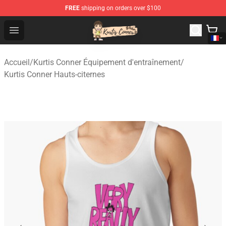
FREE
shipping on orders over $100
Kurtis Conner Store - Official Kurtis Conner Merchandise
Open menu
Accueil
/
Kurtis Conner Équipement d'entraînement
/
Kurtis Conner Hauts-citernes