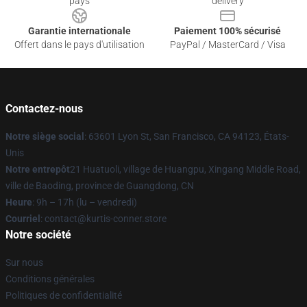
pays
delivery
Garantie internationale
Paiement 100% sécurisé
Offert dans le pays d'utilisation
PayPal / MasterCard / Visa
Contactez-nous
Notre siège social
: 63601 Lyon St, San Francisco, CA 94123, États-
Unis
Notre entrepôt
21 Huatuoli, village de Huangpu, Xingang Middle Road,
ville de Baoding, province de Guangdong, CN
Heure
: 9h – 17h (lu – vendredi)
Courriel
: contact@kurtis-conner.store
Notre société
Sur nous
Conditions générales
Politiques de confidentialité