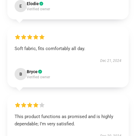
Elodie
E
Verified owner
Soft fabric, fits comfortably all day.
Dec 21, 2024
Bryce
B
Verified owner
This product functions as promised and is highly
dependable; I’m very satisfied.