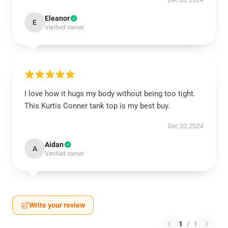
Dec 20, 2024
Eleanor
E
Verified owner
I love how it hugs my body without being too tight.
This Kurtis Conner tank top is my best buy.
Dec 20, 2024
Aidan
A
Verified owner
Write your review
1
/
1