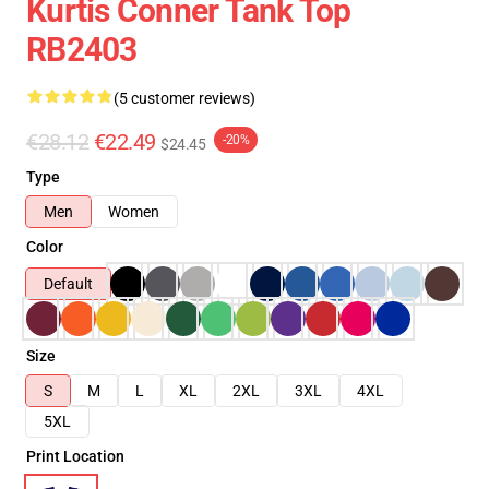
Kurtis Conner Tank Top
RB2403
(5 customer reviews)
€28.12
€22.49
-20%
$24.45
Type
Men
Women
Color
Default
Size
S
M
L
XL
2XL
3XL
4XL
5XL
Print Location