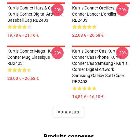
Kurtis Conner Hats & Caps -
Kurtis Conner Oreillers - Kurtis
-20%
-20%
Kurtis Corner Digital Artwork
Conner Lancer L'oreiller
Baseball Cap RB2403
RB2403
19,78 € - 21,16 €
22,08 € - 26,68 €
Kurtis Conner Mugs - Kurtis
Kurtis Conner Cas Kurtis
-20%
-20%
Conner Mug Classique
Conner Cas IPhone, Kurtis
RB2403
Conner Cas Samsung - Kurtis
Corner Digital Artwork
Samsung Galaxy Soft Case
23,00 € - 26,68 €
RB2403
14,81 € - 16,10 €
VOIR PLUS
Produits connexes