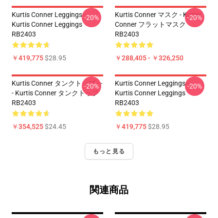
Kurtis Conner Leggings -
Kurtis Conner マスク - Kurtis
-20%
-20%
Kurtis Conner Leggings
Conner フラットマスク
RB2403
RB2403
￥419,775
$28.95
￥288,405 - ￥326,250
Kurtis Conner タンクトップ - -
Kurtis Conner Leggings -
-20%
-20%
- Kurtis Conner タンクトップ
Kurtis Conner Leggings
RB2403
RB2403
￥354,525
$24.45
￥419,775
$28.95
もっと見る
関連商品