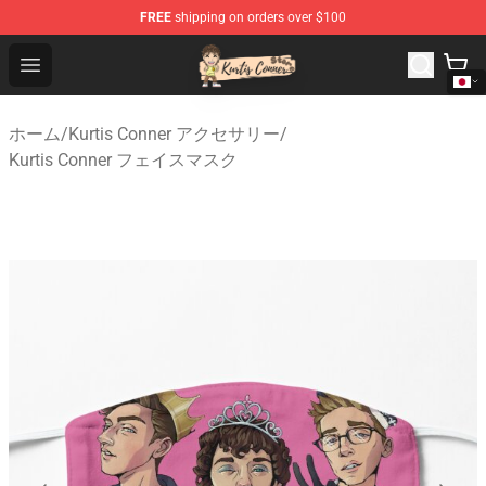
FREE
shipping on orders over $100
Kurtis Conner Store - Official Kurtis Conner Merchandise
Open menu
ホーム
/
Kurtis Conner アクセサリー
/
Kurtis Conner フェイスマスク