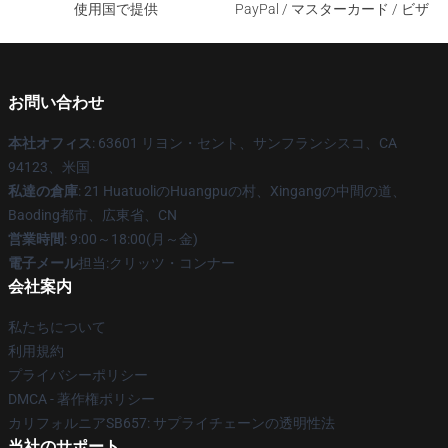
使用国で提供
PayPal / マスターカード / ビザ
お問い合わせ
本社オフィス
: 63601 リヨン・セント、サンフランシスコ、CA
94123、米国
私達の倉庫
: 21 HuatuoliのHuangpuの村、Xingangの中間の道、
Baoding都市、広東省、CN
営業時間
: 9:00～18:00(月～金)
電子メール
担当:クリッツ・コンナー
会社案内
私たちについて
利用規約
プライバシーポリシー
DMCA - 著作権ポリシー
カリフォルニアSB657: サプライチェーンの透明性法
当社のサポート