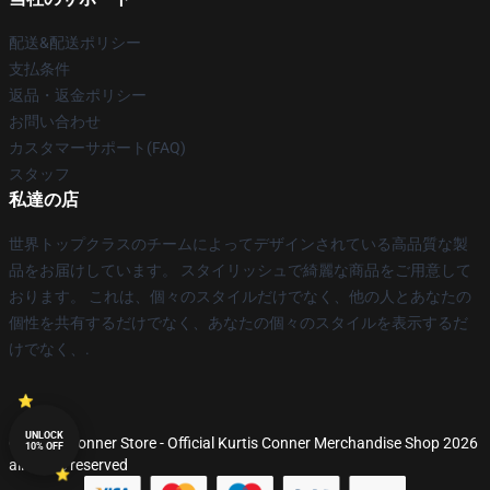
配送&配送ポリシー
支払条件
返品・返金ポリシー
お問い合わせ
カスタマーサポート(FAQ)
スタッフ
私達の店
世界トップクラスのチームによってデザインされている高品質な製
品をお届けしています。 スタイリッシュで綺麗な商品をご用意して
おります。 これは、個々のスタイルだけでなく、他の人とあなたの
個性を共有するだけでなく、あなたの個々のスタイルを表示するだ
けでなく、.
UNLOCK
© Kurtis Conner Store - Official Kurtis Conner Merchandise Shop 2026
10% OFF
all rights reserved