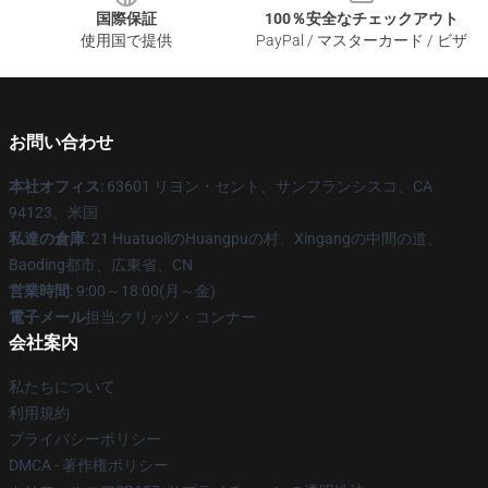
国際保証
100％安全なチェックアウト
使用国で提供
PayPal / マスターカード / ビザ
お問い合わせ
本社オフィス
: 63601 リヨン・セント、サンフランシスコ、CA
94123、米国
私達の倉庫
: 21 HuatuoliのHuangpuの村、Xingangの中間の道、
Baoding都市、広東省、CN
営業時間
: 9:00～18:00(月～金)
電子メール
担当:クリッツ・コンナー
会社案内
私たちについて
利用規約
プライバシーポリシー
DMCA - 著作権ポリシー