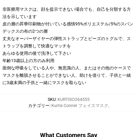
非医療用マスクは、顔を提示できない場合でも、自己を分類する方
法を示しています
皮の層の昇華印刷物が付いている感情95%ポリエステル/5%のスパン
デックスの布の2つの層
丈夫なオーバーザイヤーの弾性ストラップとビーズのトグルで、ス
トラップを調整して快適なマッチを
あらゆる使用の後で洗浄して下さい
年齢13歳以上の方のみ利用
面倒な呼吸をしている人や、無意識の人、またはその他のケースで
マスクを離脱させることができない人、助けを借りて、子供と一緒
に3歳未満の子供と一緒にマスクを取らない
SKU
:
KURTISCO64555
カテゴリー
:
Kurtis Conner フェイスマスク
,
What Customers Say