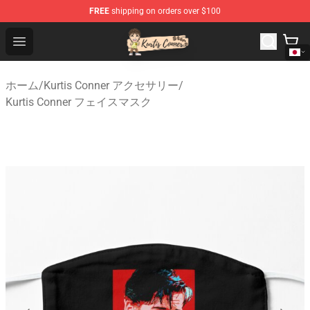
FREE
shipping on orders over $100
Kurtis Conner Store - Official Kurtis Conner Merchandise
Open menu
ホーム
/
Kurtis Conner アクセサリー
/
Kurtis Conner フェイスマスク