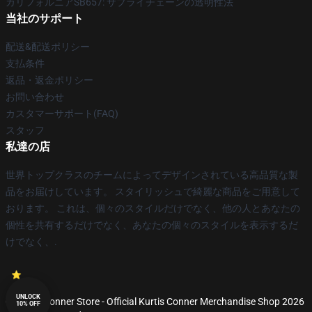
カリフォルニアSB657: サプライチェーンの透明性法
当社のサポート
配送&配送ポリシー
支払条件
返品・返金ポリシー
お問い合わせ
カスタマーサポート(FAQ)
スタッフ
私達の店
世界トップクラスのチームによってデザインされている高品質な製
品をお届けしています。 スタイリッシュで綺麗な商品をご用意して
おります。 これは、個々のスタイルだけでなく、他の人とあなたの
個性を共有するだけでなく、あなたの個々のスタイルを表示するだ
けでなく、.
UNLOCK
© Kurtis Conner Store - Official Kurtis Conner Merchandise Shop 2026
10% OFF