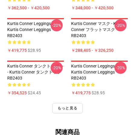
￥362,500 - ￥420,500
￥348,000 - ￥420,500
Kurtis Conner Leggings -
Kurtis Conner マスク - Kurtis
-20%
-20%
Kurtis Conner Leggings
Conner フラットマスク
RB2403
RB2403
￥419,775
$28.95
￥288,405 - ￥326,250
Kurtis Conner タンクトップ - -
Kurtis Conner Leggings -
-20%
-20%
- Kurtis Conner タンクトップ
Kurtis Conner Leggings
RB2403
RB2403
￥354,525
$24.45
￥419,775
$28.95
もっと見る
関連商品