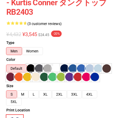
- Kurtis Conner タンクトップ
RB2403
(3 customer reviews)
¥4,432
¥3,545
-20%
$24.45
Type
Men
Women
Color
Default
Size
S
M
L
XL
2XL
3XL
4XL
5XL
Print Location