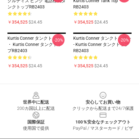
クルティス ピンク 電話様式タ
Kurtis Conner Tank Top
ンクトップRB2403
RB2403
￥354,525
$24.45
￥354,525
$24.45
Kurtis Conner タンクトップ
Kurtis Conner タンクトップ - -
-20%
-20%
・ Kurtis Conner タンクトッ
- Kurtis Conner タンクトップ
プRB2403
RB2403
￥354,525
$24.45
￥354,525
$24.45
Footer
世界中に配送
安心してお買い物
200カ国以上に配送
クリックから配送まで24/7保護
国際保証
100％安全なチェックアウト
使用国で提供
PayPal / マスターカード / ビザ