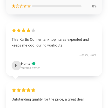
★☆☆☆☆
0%
This Kurtis Conner tank top fits as expected and
keeps me cool during workouts.
Dec 21, 2024
Hunter
H
Verified owner
Outstanding quality for the price, a great deal.