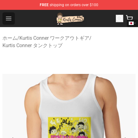
FREE
shipping on orders over $100
Kurtis Conner Store - Official Kurtis Conner Merchandise
Open menu
ホーム
/
Kurtis Conner ワークアウトギア
/
Kurtis Conner タンクトップ