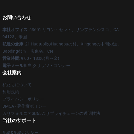
お問い合わせ
本社オフィス
: 63601 リヨン・セント、サンフランシスコ、CA
94123、米国
私達の倉庫
: 21 HuatuoliのHuangpuの村、Xingangの中間の道、
Baoding都市、広東省、CN
営業時間
: 9:00～18:00(月～金)
電子メール
担当:クリッツ・コンナー
会社案内
私たちについて
利用規約
プライバシーポリシー
DMCA - 著作権ポリシー
カリフォルニアSB657: サプライチェーンの透明性法
当社のサポート
配送&配送ポリシー