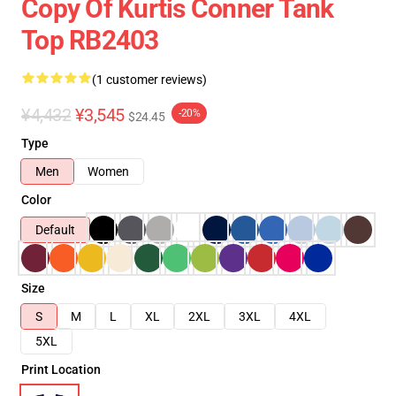
Copy Of Kurtis Conner Tank
Top RB2403
(1 customer reviews)
¥4,432
¥3,545
-20%
$24.45
Type
Men
Women
Color
Default
Size
S
M
L
XL
2XL
3XL
4XL
5XL
Print Location