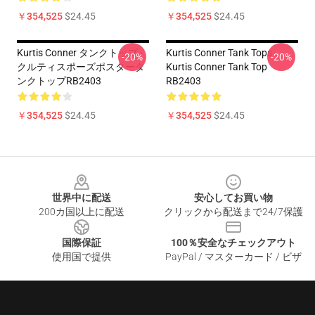
￥354,525
$24.45
￥354,525
$24.45
Kurtis Conner タンクトップ -
Kurtis Conner Tank Tops -
-20%
-20%
クルティスポーズポスタータ
Kurtis Conner Tank Top
ンクトップRB2403
RB2403
￥354,525
$24.45
￥354,525
$24.45
Footer
世界中に配送
安心してお買い物
200カ国以上に配送
クリックから配送まで24/7保護
国際保証
100％安全なチェックアウト
使用国で提供
PayPal / マスターカード / ビザ