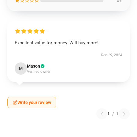
★☆☆☆☆
0%
Excellent value for money. Will buy more!
Dec 19, 2024
Mason
M
Verified owner
Write your review
1
/
1