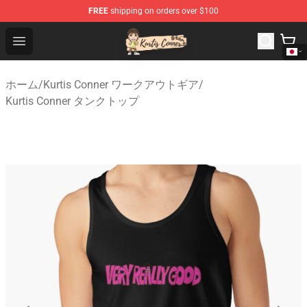
FREE
shipping on orders over $100
Kurtis Conner Store - Official Kurtis Conner Merchandise
Open menu
ホーム
/
Kurtis Conner ワークアウトギア
/
Kurtis Conner タンクトップ