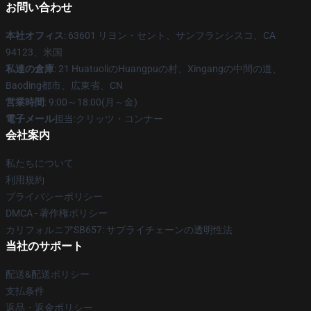
お問い合わせ
本社オフィス
: 63601 リヨン・セント、サンフランシスコ、CA
94123、米国
私達の倉庫
: 21 HuatuoliのHuangpuの村、Xingangの中間の道、
Baoding都市、広東省、CN
営業時間
: 9:00～18:00(月～金)
電子メール
担当:クリッツ・コンナー
会社案内
私たちについて
利用規約
プライバシーポリシー
DMCA - 著作権ポリシー
カリフォルニアSB657: サプライチェーンの透明性法
当社のサポート
配送&配送ポリシー
支払条件
返品・返金ポリシー